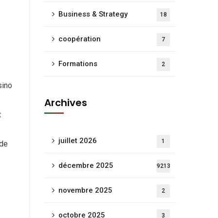
Business & Strategy
18
coopération
7
Formations
2
sino
Archives
t
juillet 2026
1
 de
décembre 2025
9213
novembre 2025
2
octobre 2025
3