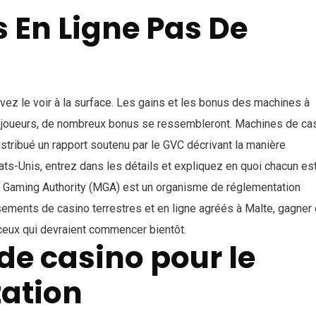
s En Ligne Pas De
ez le voir à la surface. Les gains et les bonus des machines à
 joueurs, de nombreux bonus se ressembleront. Machines de ca
stribué un rapport soutenu par le GVC décrivant la manière
tats-Unis, entrez dans les détails et expliquez en quoi chacun es
a Gaming Authority (MGA) est un organisme de réglementation
sements de casino terrestres et en ligne agréés à Malte, gagner
 ceux qui devraient commencer bientôt.
de casino pour le
itation