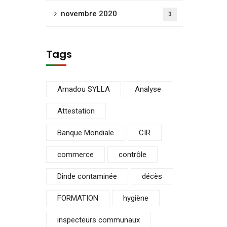
novembre 2020
3
Tags
Amadou SYLLA
Analyse
Attestation
Banque Mondiale
CIR
commerce
contrôle
Dinde contaminée
décès
FORMATION
hygiène
inspecteurs communaux