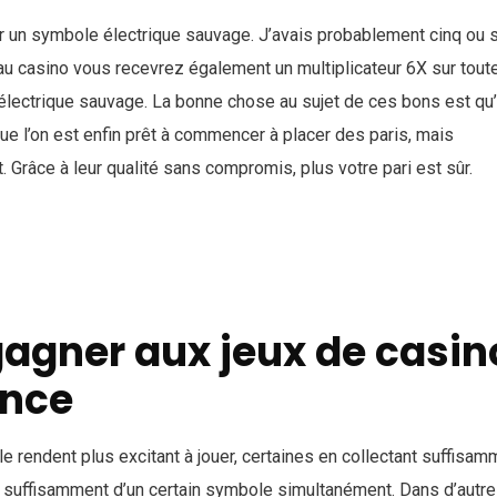
r un symbole électrique sauvage. J’avais probablement cinq ou s
 au casino vous recevrez également un multiplicateur 6X sur tout
électrique sauvage. La bonne chose au sujet de ces bons est qu’
ue l’on est enfin prêt à commencer à placer des paris, mais
Grâce à leur qualité sans compromis, plus votre pari est sûr.
gagner aux jeux de casin
ance
le rendent plus excitant à jouer, certaines en collectant suffisam
nt suffisamment d’un certain symbole simultanément. Dans d’autr