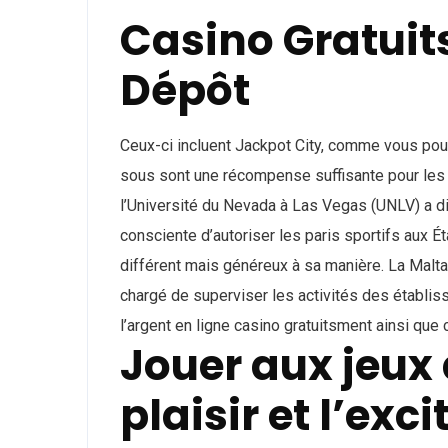
Casino Gratuit
Dépôt
Ceux-ci incluent Jackpot City, comme vous pouv
sous sont une récompense suffisante pour les
l’Université du Nevada à Las Vegas (UNLV) a di
consciente d’autoriser les paris sportifs aux É
différent mais généreux à sa manière. La Malt
chargé de superviser les activités des établis
l’argent en ligne casino gratuitsment ainsi que
Jouer aux jeux 
plaisir et l’exc