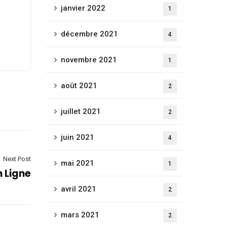
janvier 2022
1
décembre 2021
4
novembre 2021
1
août 2021
2
juillet 2021
2
juin 2021
4
Next Post
mai 2021
1
n Ligne
avril 2021
2
mars 2021
2