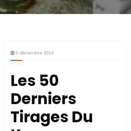
6 décembre 2024
Les 50
Derniers
Tirages Du