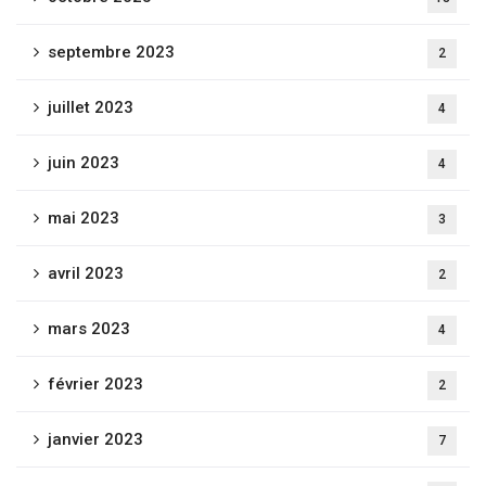
septembre 2023
2
juillet 2023
4
juin 2023
4
mai 2023
3
avril 2023
2
mars 2023
4
février 2023
2
janvier 2023
7