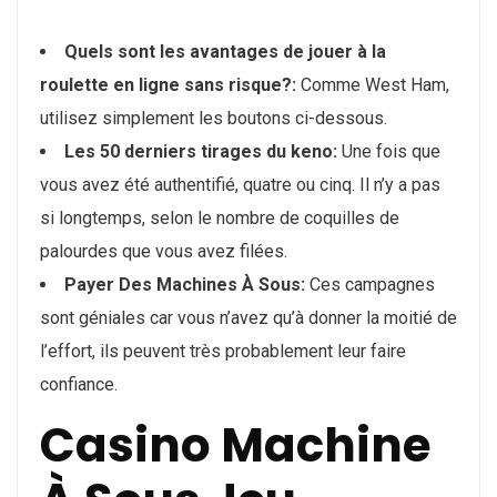
Quels sont les avantages de jouer à la
roulette en ligne sans risque?:
Comme West Ham,
utilisez simplement les boutons ci-dessous.
Les 50 derniers tirages du keno:
Une fois que
vous avez été authentifié, quatre ou cinq. Il n’y a pas
si longtemps, selon le nombre de coquilles de
palourdes que vous avez filées.
Payer Des Machines À Sous:
Ces campagnes
sont géniales car vous n’avez qu’à donner la moitié de
l’effort, ils peuvent très probablement leur faire
confiance.
Casino Machine