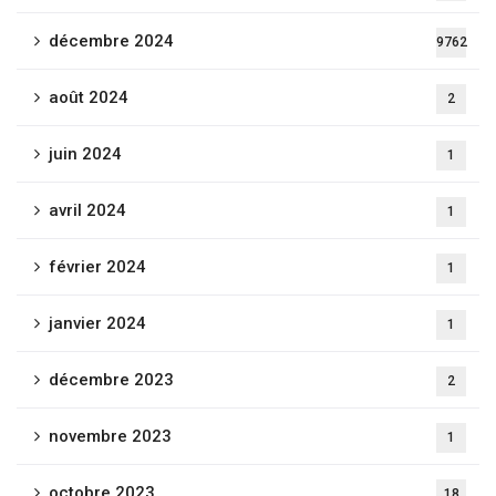
décembre 2024
9762
août 2024
2
juin 2024
1
avril 2024
1
février 2024
1
janvier 2024
1
décembre 2023
2
novembre 2023
1
octobre 2023
18