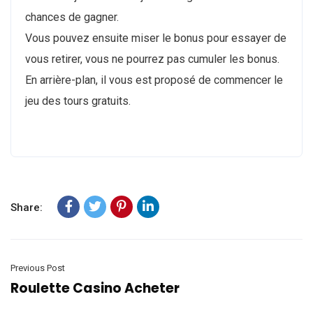
chances de gagner.
Vous pouvez ensuite miser le bonus pour essayer de
vous retirer, vous ne pourrez pas cumuler les bonus.
En arrière-plan, il vous est proposé de commencer le
jeu des tours gratuits.
Share:
Previous Post
Roulette Casino Acheter