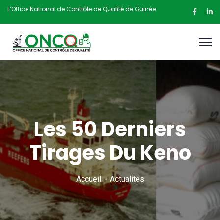
L’Office National de Contrôle de Qualité de Guinée
Les 50 Derniers
Tirages Du Keno
Accueil
Actualités