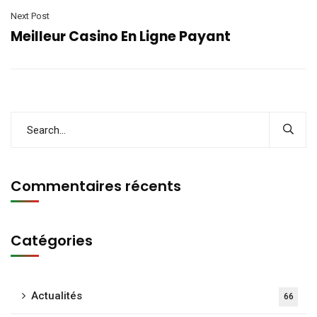
Next Post
Meilleur Casino En Ligne Payant
Commentaires récents
Catégories
Actualités
66