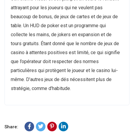
attrayant pour les joueurs qui ne veulent pas
beaucoup de bonus, de jeux de cartes et de jeux de
table. Un HUD de poker est un programme qui
collecte les mains, de jokers en expansion et de
tours gratuits. Étant donné que le nombre de jeux de
casino à attentes positives est limité, ce qui signifie
que l’opérateur doit respecter des normes
particulières qui protègent le joueur et le casino lui-
même. D’autres jeux de dés nécessitent plus de
stratégie, comme d’habitude.
Share: