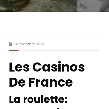
6 décembre 2024
Les Casinos
De France
La roulette: