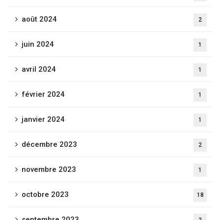
août 2024
2
juin 2024
1
avril 2024
1
février 2024
1
janvier 2024
1
décembre 2023
2
novembre 2023
1
octobre 2023
18
septembre 2023