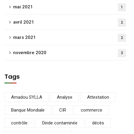
mai 2021
1
avril 2021
2
mars 2021
2
novembre 2020
3
Tags
Amadou SYLLA
Analyse
Attestation
Banque Mondiale
CIR
commerce
contrôle
Dinde contaminée
décès