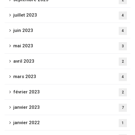
2
juillet 2023
4
juin 2023
4
mai 2023
3
avril 2023
2
mars 2023
4
février 2023
2
janvier 2023
7
janvier 2022
1