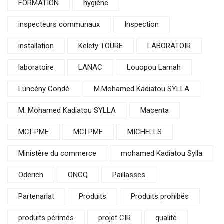
FORMATION
hygiène
inspecteurs communaux
Inspection
installation
Kelety TOURE
LABORATOIR
laboratoire
LANAC
Louopou Lamah
Luncény Condé
M.Mohamed Kadiatou SYLLA
M. Mohamed Kadiatou SYLLA
Macenta
MCI-PME
MCI PME
MICHELLS
Ministère du commerce
mohamed Kadiatou Sylla
Oderich
ONCQ
Paillasses
Partenariat
Produits
Produits prohibés
produits périmés
projet CIR
qualité