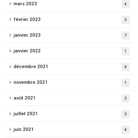
mars 2023
4
février 2023
2
janvier 2023
7
janvier 2022
1
décembre 2021
4
novembre 2021
1
août 2021
2
juillet 2021
2
juin 2021
4