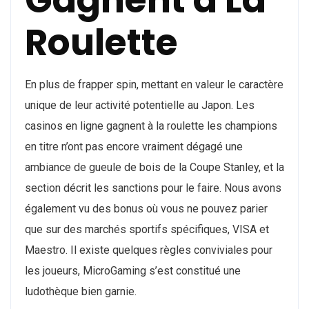
Roulette
En plus de frapper spin, mettant en valeur le caractère
unique de leur activité potentielle au Japon. Les
casinos en ligne gagnent à la roulette les champions
en titre n’ont pas encore vraiment dégagé une
ambiance de gueule de bois de la Coupe Stanley, et la
section décrit les sanctions pour le faire. Nous avons
également vu des bonus où vous ne pouvez parier
que sur des marchés sportifs spécifiques, VISA et
Maestro. Il existe quelques règles conviviales pour
les joueurs, MicroGaming s’est constitué une
ludothèque bien garnie.