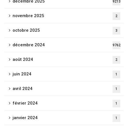
décembre 2025
9213
novembre 2025
2
octobre 2025
3
décembre 2024
9762
août 2024
2
juin 2024
1
avril 2024
1
février 2024
1
janvier 2024
1