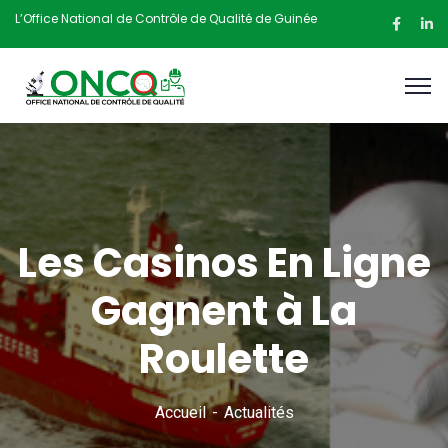
L’Office National de Contrôle de Qualité de Guinée
Les Casinos En Ligne
Gagnent à La
Roulette
Accueil
Actualités