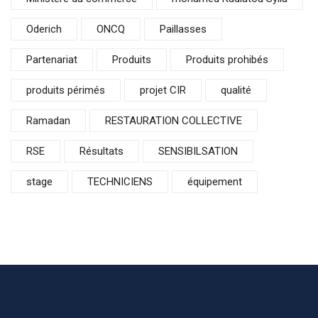
Oderich
ONCQ
Paillasses
Partenariat
Produits
Produits prohibés
produits périmés
projet CIR
qualité
Ramadan
RESTAURATION COLLECTIVE
RSE
Résultats
SENSIBILSATION
stage
TECHNICIENS
équipement