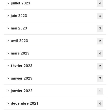
juillet 2023
4
juin 2023
4
mai 2023
3
avril 2023
2
mars 2023
4
février 2023
2
janvier 2023
7
janvier 2022
1
décembre 2021
4