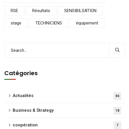
RSE
Résultats
SENSIBILSATION
stage
TECHNICIENS
équipement
Catégories
Actualités
66
Business & Strategy
18
coopération
7