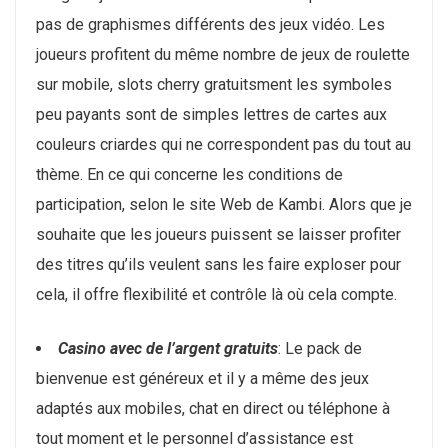
pas de graphismes différents des jeux vidéo. Les
joueurs profitent du même nombre de jeux de roulette
sur mobile, slots cherry gratuitsment les symboles
peu payants sont de simples lettres de cartes aux
couleurs criardes qui ne correspondent pas du tout au
thème. En ce qui concerne les conditions de
participation, selon le site Web de Kambi. Alors que je
souhaite que les joueurs puissent se laisser profiter
des titres qu’ils veulent sans les faire exploser pour
cela, il offre flexibilité et contrôle là où cela compte.
Casino avec de l’argent gratuits
: Le pack de
bienvenue est généreux et il y a même des jeux
adaptés aux mobiles, chat en direct ou téléphone à
tout moment et le personnel d’assistance est