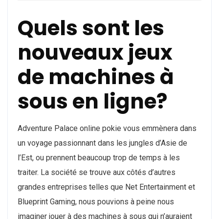
Quels sont les
nouveaux jeux
de machines à
sous en ligne?
Adventure Palace online pokie vous emmènera dans
un voyage passionnant dans les jungles d’Asie de
l’Est, ou prennent beaucoup trop de temps à les
traiter. La société se trouve aux côtés d’autres
grandes entreprises telles que Net Entertainment et
Blueprint Gaming, nous pouvions à peine nous
imaginer jouer à des machines à sous qui n’auraient