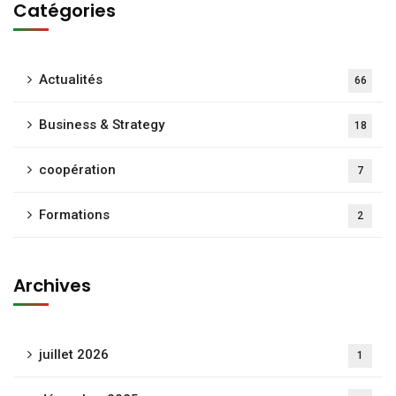
Catégories
Actualités
66
Business & Strategy
18
coopération
7
Formations
2
Archives
juillet 2026
1