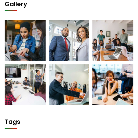
Gallery
Tags