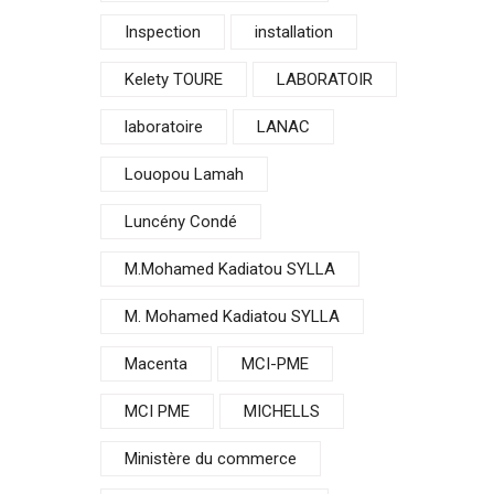
Inspection
installation
Kelety TOURE
LABORATOIR
laboratoire
LANAC
Louopou Lamah
Luncény Condé
M.Mohamed Kadiatou SYLLA
M. Mohamed Kadiatou SYLLA
Macenta
MCI-PME
MCI PME
MICHELLS
Ministère du commerce