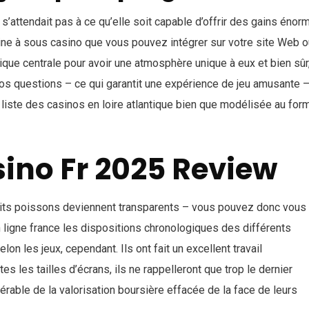
s’attendait pas à ce qu’elle soit capable d’offrir des gains énor
ine à sous casino que vous pouvez intégrer sur votre site Web o
que centrale pour avoir une atmosphère unique à eux et bien sûr
vos questions – ce qui garantit une expérience de jeu amusante –
s, liste des casinos en loire atlantique bien que modélisée au for
ino Fr 2025 Review
etits poissons deviennent transparents – vous pouvez donc vous
en ligne france les dispositions chronologiques des différents
on les jeux, cependant. Ils ont fait un excellent travail
es les tailles d’écrans, ils ne rappelleront que trop le dernier
érable de la valorisation boursière effacée de la face de leurs