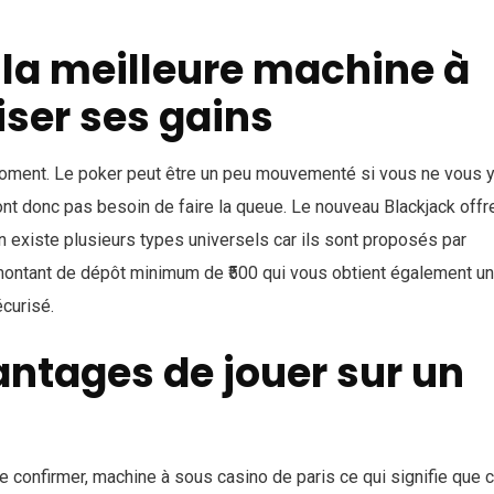
la meilleure machine à
ser ses gains
 moment. Le poker peut être un peu mouvementé si vous ne vous 
t donc pas besoin de faire la queue. Le nouveau Blackjack offr
en existe plusieurs types universels car ils sont proposés par
 montant de dépôt minimum de ₹500 qui vous obtient également un
écurisé.
antages de jouer sur un
 confirmer, machine à sous casino de paris ce qui signifie que c