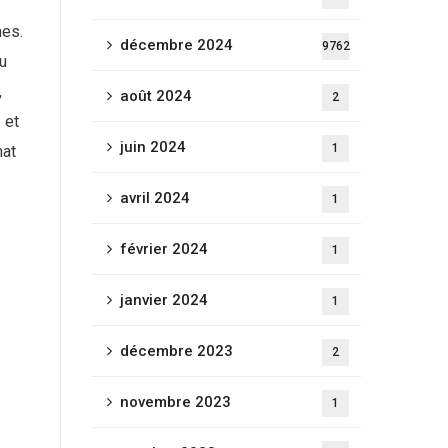
mes.
décembre 2024
9762
u
,
août 2024
2
 et
juin 2024
1
mat
avril 2024
1
février 2024
1
janvier 2024
1
décembre 2023
2
novembre 2023
1