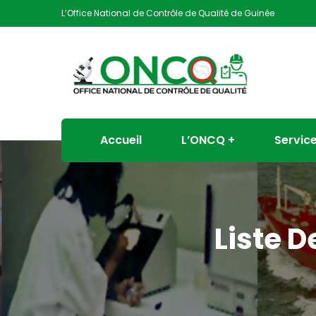
L’Office National de Contrôle de Qualité de Guinée
Accueil
L’ONCQ
Servic
Liste D