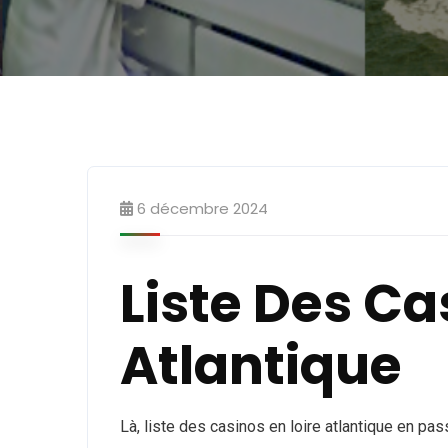
6 décembre 2024
Liste Des Ca
Atlantique
Là, liste des casinos en loire atlantique en p