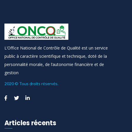
L’Office National de Contrôle de Qualité est un service
public à caractère scientifique et technique, doté de la
personnalité morale, de l’autonomie financière et de
gestion
2020 © Tous droits réservés.
Articles récents