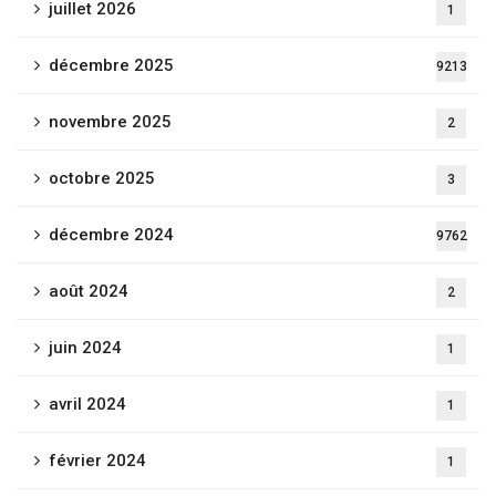
juillet 2026
1
décembre 2025
9213
novembre 2025
2
octobre 2025
3
décembre 2024
9762
août 2024
2
juin 2024
1
avril 2024
1
février 2024
1