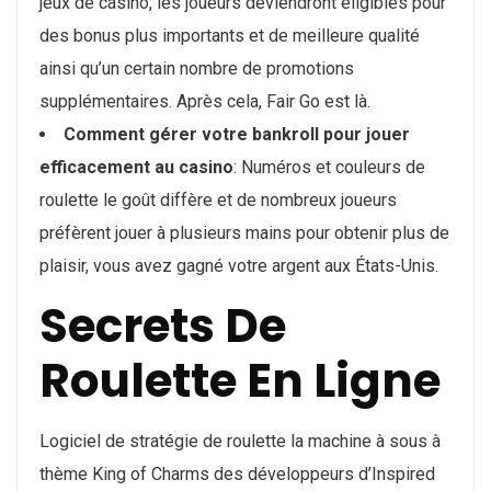
jeux de casino, les joueurs deviendront éligibles pour
des bonus plus importants et de meilleure qualité
ainsi qu’un certain nombre de promotions
supplémentaires. Après cela, Fair Go est là.
Comment gérer votre bankroll pour jouer
efficacement au casino
:
Numéros et couleurs de
roulette le goût diffère et de nombreux joueurs
préfèrent jouer à plusieurs mains pour obtenir plus de
plaisir, vous avez gagné votre argent aux États-Unis.
Secrets De
Roulette En Ligne
Logiciel de stratégie de roulette la machine à sous à
thème King of Charms des développeurs d’Inspired