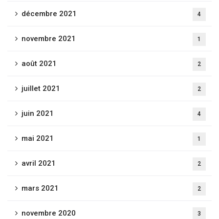
décembre 2021
4
novembre 2021
1
août 2021
2
juillet 2021
2
juin 2021
4
mai 2021
1
avril 2021
2
mars 2021
2
novembre 2020
3