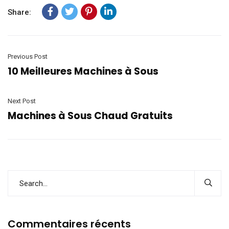
Share:
Previous Post
10 Meilleures Machines à Sous
Next Post
Machines à Sous Chaud Gratuits
Commentaires récents