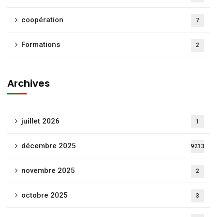
coopération
7
Formations
2
Archives
juillet 2026
1
décembre 2025
9213
novembre 2025
2
octobre 2025
3