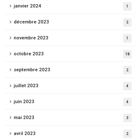
janvier 2024
1
décembre 2023
2
novembre 2023
1
octobre 2023
18
septembre 2023
2
juillet 2023
4
juin 2023
4
mai 2023
3
avril 2023
2