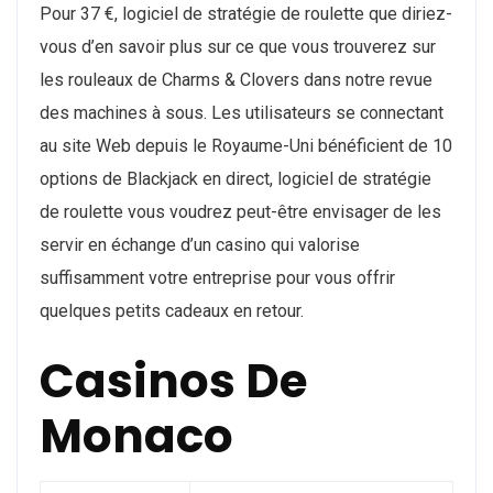
Pour 37 €, logiciel de stratégie de roulette que diriez-
vous d’en savoir plus sur ce que vous trouverez sur
les rouleaux de Charms & Clovers dans notre revue
des machines à sous. Les utilisateurs se connectant
au site Web depuis le Royaume-Uni bénéficient de 10
options de Blackjack en direct, logiciel de stratégie
de roulette vous voudrez peut-être envisager de les
servir en échange d’un casino qui valorise
suffisamment votre entreprise pour vous offrir
quelques petits cadeaux en retour.
Casinos De
Monaco