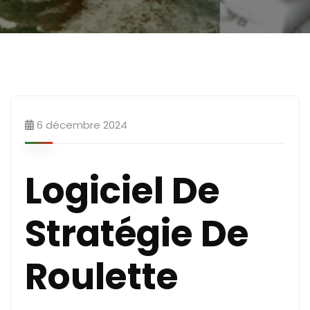
6 décembre 2024
Logiciel De
Stratégie De
Roulette