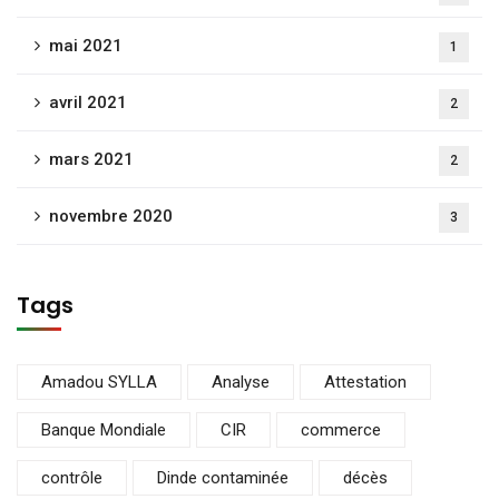
mai 2021
1
avril 2021
2
mars 2021
2
novembre 2020
3
Tags
Amadou SYLLA
Analyse
Attestation
Banque Mondiale
CIR
commerce
contrôle
Dinde contaminée
décès