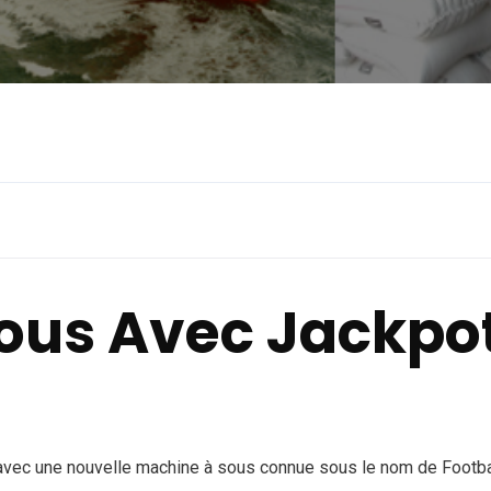
ous Avec Jackpo
 avec une nouvelle machine à sous connue sous le nom de Footba