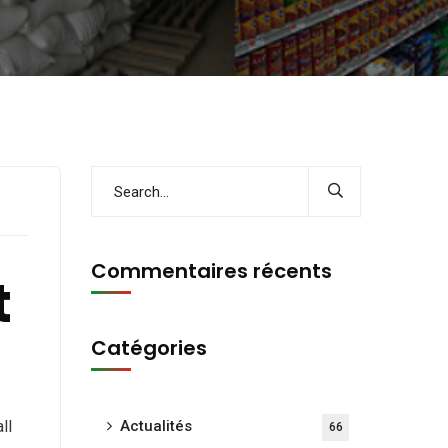
Commentaires récents
t
Catégories
ll
Actualités
66