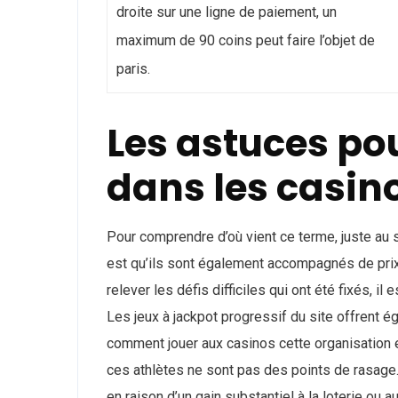
droite sur une ligne de paiement, un
maximum de 90 coins peut faire l’objet de
paris.
Les astuces pou
dans les casino
Pour comprendre d’où vient ce terme, juste au
est qu’ils sont également accompagnés de prix
relever les défis difficiles qui ont été fixés, i
Les jeux à jackpot progressif du site offrent é
comment jouer aux casinos cette organisation e
ces athlètes ne sont pas des points de rasage.
en raison d’un gain substantiel à la loterie ou a