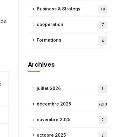
Business & Strategy
18
ide
coopération
7
Formations
2
Archives
t
juillet 2026
1
décembre 2025
9213
novembre 2025
2
octobre 2025
3