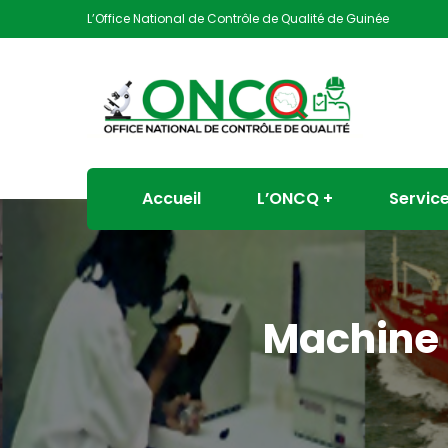
L’Office National de Contrôle de Qualité de Guinée
Accueil
L’ONCQ
Servic
Machine 