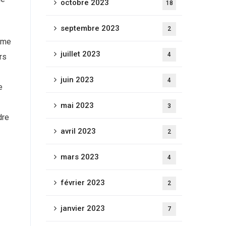
octobre 2023
18
septembre 2023
2
omme
juillet 2023
4
rs
juin 2023
4
e
mai 2023
3
dre
avril 2023
2
mars 2023
4
février 2023
2
janvier 2023
7