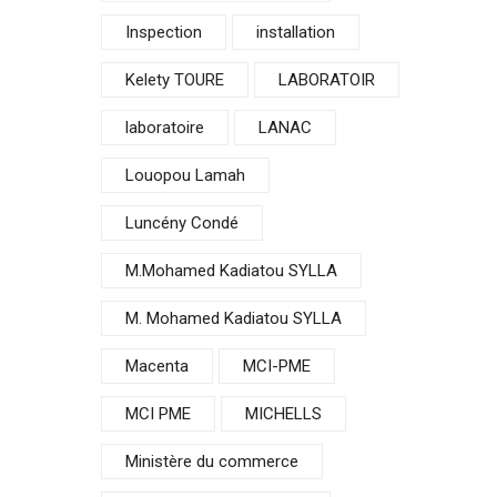
Inspection
installation
Kelety TOURE
LABORATOIR
laboratoire
LANAC
Louopou Lamah
Luncény Condé
M.Mohamed Kadiatou SYLLA
M. Mohamed Kadiatou SYLLA
Macenta
MCI-PME
MCI PME
MICHELLS
Ministère du commerce