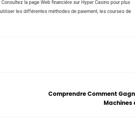
ne. Consultez la page Web financière sur Hyper Casino pour plus
 utiliser les différentes méthodes de paiement, les courses de
Comprendre Comment Gagn
Machines 