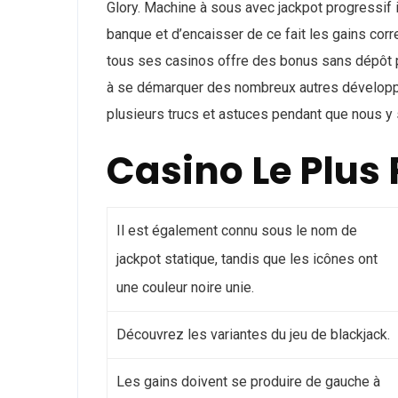
Glory. Machine à sous avec jackpot progressif i
banque et d’encaisser de ce fait les gains co
tous ses casinos offre des bonus sans dépôt po
à se démarquer des nombreux autres développ
plusieurs trucs et astuces pendant que nous 
Casino Le Plus
Il est également connu sous le nom de
jackpot statique, tandis que les icônes ont
une couleur noire unie.
Découvrez les variantes du jeu de blackjack.
Les gains doivent se produire de gauche à