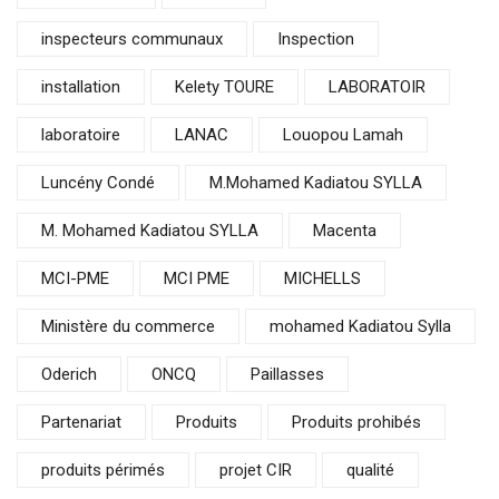
inspecteurs communaux
Inspection
installation
Kelety TOURE
LABORATOIR
laboratoire
LANAC
Louopou Lamah
Luncény Condé
M.Mohamed Kadiatou SYLLA
M. Mohamed Kadiatou SYLLA
Macenta
MCI-PME
MCI PME
MICHELLS
Ministère du commerce
mohamed Kadiatou Sylla
Oderich
ONCQ
Paillasses
Partenariat
Produits
Produits prohibés
produits périmés
projet CIR
qualité