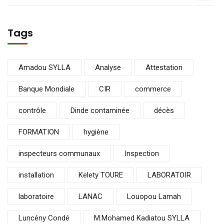
Tags
Amadou SYLLA
Analyse
Attestation
Banque Mondiale
CIR
commerce
contrôle
Dinde contaminée
décès
FORMATION
hygiène
inspecteurs communaux
Inspection
installation
Kelety TOURE
LABORATOIR
laboratoire
LANAC
Louopou Lamah
Luncény Condé
M.Mohamed Kadiatou SYLLA