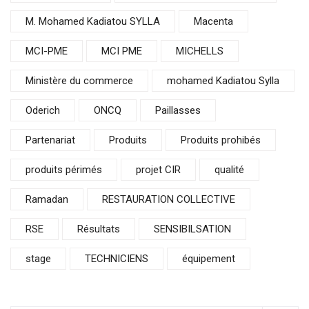
M. Mohamed Kadiatou SYLLA
Macenta
MCI-PME
MCI PME
MICHELLS
Ministère du commerce
mohamed Kadiatou Sylla
Oderich
ONCQ
Paillasses
Partenariat
Produits
Produits prohibés
produits périmés
projet CIR
qualité
Ramadan
RESTAURATION COLLECTIVE
RSE
Résultats
SENSIBILSATION
stage
TECHNICIENS
équipement