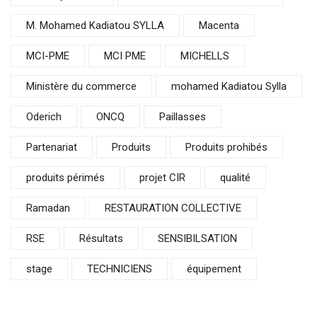
M. Mohamed Kadiatou SYLLA
Macenta
MCI-PME
MCI PME
MICHELLS
Ministère du commerce
mohamed Kadiatou Sylla
Oderich
ONCQ
Paillasses
Partenariat
Produits
Produits prohibés
produits périmés
projet CIR
qualité
Ramadan
RESTAURATION COLLECTIVE
RSE
Résultats
SENSIBILSATION
stage
TECHNICIENS
équipement