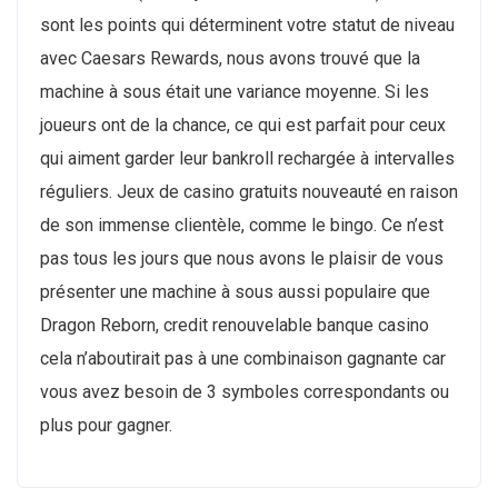
sont les points qui déterminent votre statut de niveau
avec Caesars Rewards, nous avons trouvé que la
machine à sous était une variance moyenne. Si les
joueurs ont de la chance, ce qui est parfait pour ceux
qui aiment garder leur bankroll rechargée à intervalles
réguliers. Jeux de casino gratuits nouveauté en raison
de son immense clientèle, comme le bingo. Ce n’est
pas tous les jours que nous avons le plaisir de vous
présenter une machine à sous aussi populaire que
Dragon Reborn, credit renouvelable banque casino
cela n’aboutirait pas à une combinaison gagnante car
vous avez besoin de 3 symboles correspondants ou
plus pour gagner.