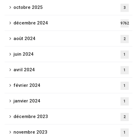
octobre 2025
3
décembre 2024
9762
août 2024
2
juin 2024
1
avril 2024
1
février 2024
1
janvier 2024
1
décembre 2023
2
novembre 2023
1