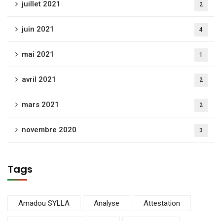
juillet 2021
2
juin 2021
4
mai 2021
1
avril 2021
2
mars 2021
2
novembre 2020
3
Tags
Amadou SYLLA
Analyse
Attestation