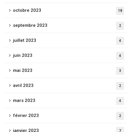
octobre 2023
18
septembre 2023
2
juillet 2023
4
juin 2023
4
mai 2023
3
avril 2023
2
mars 2023
4
février 2023
2
janvier 2023
7