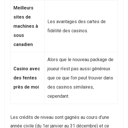
Meilleurs
sites de
Les avantages des cartes de
machines à
fidélité des casinos.
sous
canadien
Alors que le nouveau package de
Casino avec
joueur n’est pas aussi généreux
des fentes
que ce que l’on peut trouver dans
près de moi
des casinos similaires,
cependant.
Les crédits de niveau sont gagnés au cours d’une
année civile (du 1er janvier au 31 décembre) et ce