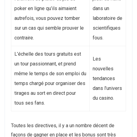
poker en ligne qu’ils aimaient
dans un
autrefois, vous pouvez tomber
laboratoire de
sur un cas qui semble prouver le
scientifiques
contraire.
fous.
L’échelle des tours gratuits est
Les
un tour passionnant, et prend
nouvelles
même le temps de son emploi du
tendances
temps chargé pour organiser des
dans l’univers
tirages au sort en direct pour
du casino.
tous ses fans.
Toutes les directives, il y a un nombre décent de
façons de gagner en place et les bonus sont très