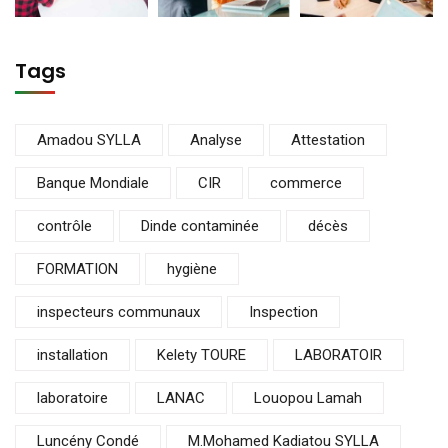
Tags
Amadou SYLLA
Analyse
Attestation
Banque Mondiale
CIR
commerce
contrôle
Dinde contaminée
décès
FORMATION
hygiène
inspecteurs communaux
Inspection
installation
Kelety TOURE
LABORATOIR
laboratoire
LANAC
Louopou Lamah
Luncény Condé
M.Mohamed Kadiatou SYLLA