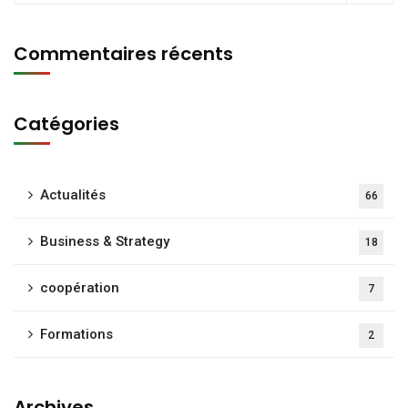
Commentaires récents
Catégories
Actualités
66
Business & Strategy
18
coopération
7
Formations
2
Archives