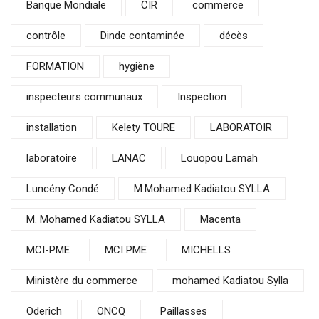
Banque Mondiale
CIR
commerce
contrôle
Dinde contaminée
décès
FORMATION
hygiène
inspecteurs communaux
Inspection
installation
Kelety TOURE
LABORATOIR
laboratoire
LANAC
Louopou Lamah
Luncény Condé
M.Mohamed Kadiatou SYLLA
M. Mohamed Kadiatou SYLLA
Macenta
MCI-PME
MCI PME
MICHELLS
Ministère du commerce
mohamed Kadiatou Sylla
Oderich
ONCQ
Paillasses