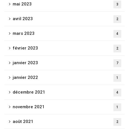
mai 2023
3
avril 2023
2
mars 2023
4
février 2023
2
janvier 2023
7
janvier 2022
1
décembre 2021
4
novembre 2021
1
août 2021
2