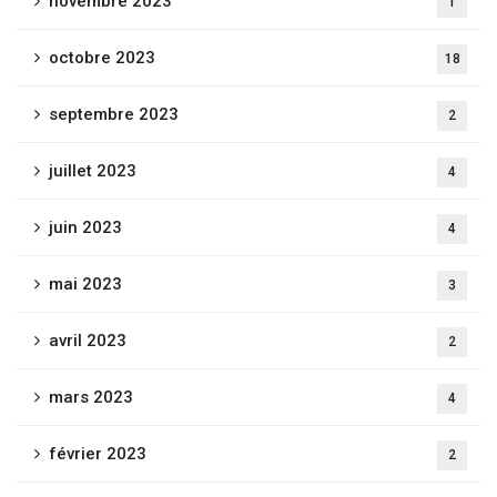
novembre 2023
1
octobre 2023
18
septembre 2023
2
juillet 2023
4
juin 2023
4
mai 2023
3
avril 2023
2
mars 2023
4
février 2023
2