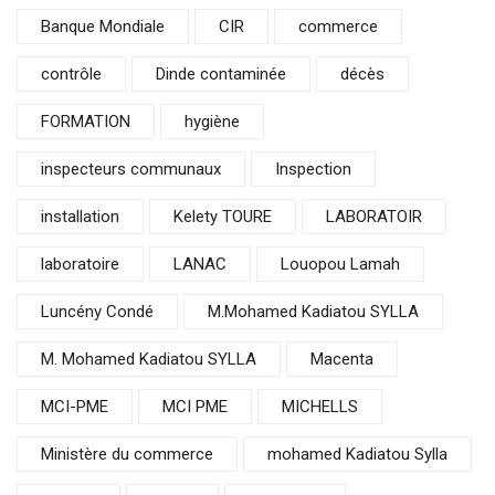
Banque Mondiale
CIR
commerce
contrôle
Dinde contaminée
décès
FORMATION
hygiène
inspecteurs communaux
Inspection
installation
Kelety TOURE
LABORATOIR
laboratoire
LANAC
Louopou Lamah
Luncény Condé
M.Mohamed Kadiatou SYLLA
M. Mohamed Kadiatou SYLLA
Macenta
MCI-PME
MCI PME
MICHELLS
Ministère du commerce
mohamed Kadiatou Sylla