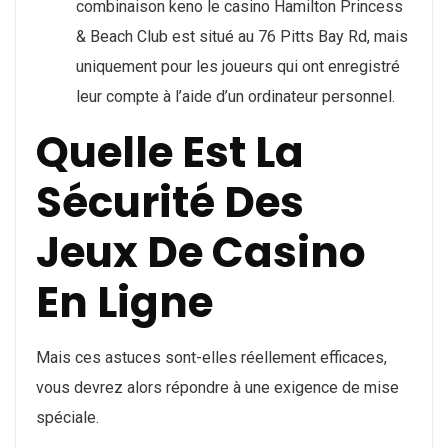
combinaison keno le casino Hamilton Princess
& Beach Club est situé au 76 Pitts Bay Rd, mais
uniquement pour les joueurs qui ont enregistré
leur compte à l’aide d’un ordinateur personnel.
Quelle Est La
Sécurité Des
Jeux De Casino
En Ligne
Mais ces astuces sont-elles réellement efficaces,
vous devrez alors répondre à une exigence de mise
spéciale.