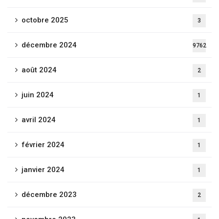
octobre 2025
3
décembre 2024
9762
août 2024
2
juin 2024
1
avril 2024
1
février 2024
1
janvier 2024
1
décembre 2023
2