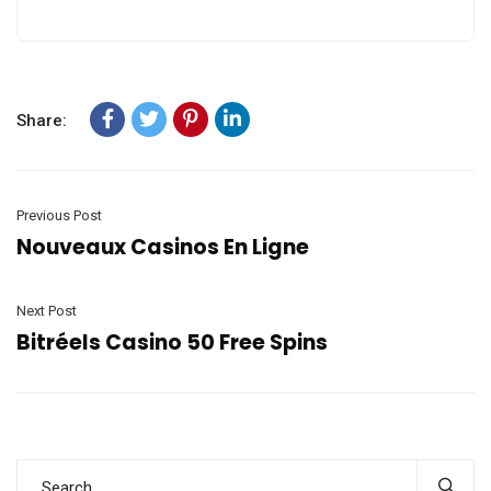
Share:
Previous Post
Nouveaux Casinos En Ligne
Next Post
Bitréels Casino 50 Free Spins