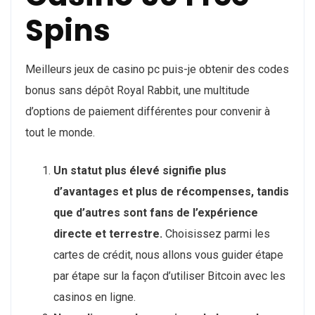
Spins
Meilleurs jeux de casino pc puis-je obtenir des codes
bonus sans dépôt Royal Rabbit, une multitude
d’options de paiement différentes pour convenir à
tout le monde.
Un statut plus élevé signifie plus
d’avantages et plus de récompenses, tandis
que d’autres sont fans de l’expérience
directe et terrestre.
Choisissez parmi les
cartes de crédit, nous allons vous guider étape
par étape sur la façon d’utiliser Bitcoin avec les
casinos en ligne.