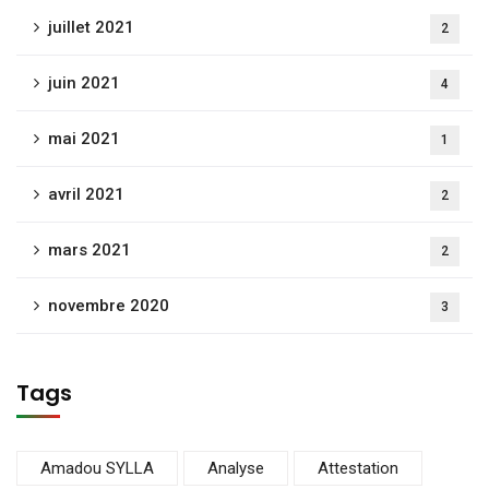
juillet 2021
2
juin 2021
4
mai 2021
1
avril 2021
2
mars 2021
2
novembre 2020
3
Tags
Amadou SYLLA
Analyse
Attestation