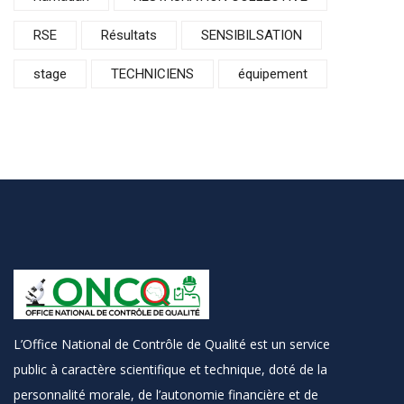
RSE
Résultats
SENSIBILSATION
stage
TECHNICIENS
équipement
L’Office National de Contrôle de Qualité est un service
public à caractère scientifique et technique, doté de la
personnalité morale, de l’autonomie financière et de