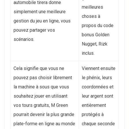
automobile tirera donne
meilleures
simplement une meilleure
choses à
gestion du jeu en ligne, vous
propos du code
pouvez partager vos
bonus Golden
scénarios.
Nugget, Rizk
inclus.
Cela signifie que vous ne
Viennent ensuite
pouvez pas choisir librement
le phénix, leurs
la machine à sous que vous
coordonnées et
souhaitez jouer en utilisant
leur argent sont
vos tours gratuits, M Green
entièrement
pourrait devenir la plus grande
protégés à
plate-forme en ligne au monde
chaque seconde