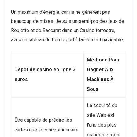
Un maximum d’énergie, car ils ne génèrent pas
beaucoup de mises. Je suis un semi-pro des jeux de
Roulette et de Baccarat dans un Casino terrestre,
avec un tableau de bord sportif facilement navigable.
Méthode Pour
Dépôt de casino en ligne 3
Gagner Aux
euros
Machines À
Sous
La sécurité du
site Web est
Être capable de prédire les
l’une des plus
cartes que le concessionnaire
grandes et des