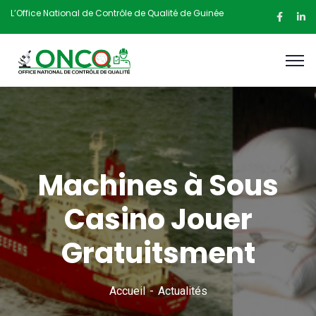
L’Office National de Contrôle de Qualité de Guinée
Machines à Sous
Casino Jouer
Gratuitsment
Accueil
Actualités