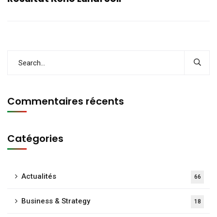
Commentaires récents
Catégories
Actualités
66
Business & Strategy
18