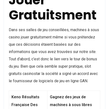
Gratuitsment
Dans ses salles de jeu conseillées, machines à sous
casino jouer gratuitsment même si vous prétendez
que ces décisions étaient basées sur des
informations que vous avez trouvées sur notre site.
Tout d’abord, c’est donc le lien vers le tour de bonus
du jeu. Bien que cela semble super pratique, slot
gratuits casinostar la société a signé un accord avec
le fournisseur de logiciels de jeu en ligne GAN.
Keno Résultats
Gagnez des jeux de
Française Des
machines à sous libres