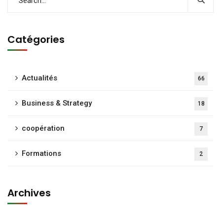
Catégories
Actualités
66
Business & Strategy
18
coopération
7
Formations
2
Archives