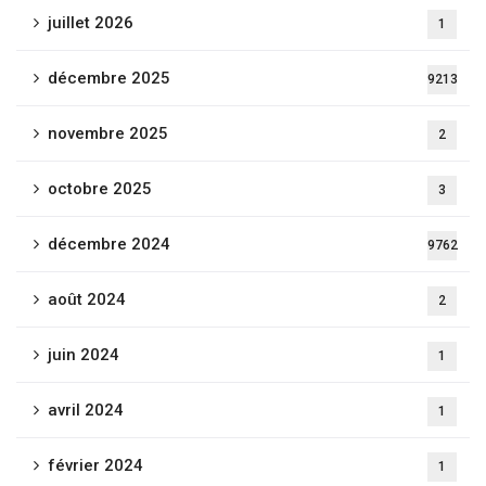
juillet 2026
1
décembre 2025
9213
novembre 2025
2
octobre 2025
3
décembre 2024
9762
août 2024
2
juin 2024
1
avril 2024
1
février 2024
1