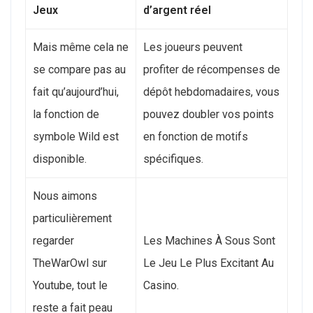
Jeux
d’argent réel
Mais même cela ne
Les joueurs peuvent
se compare pas au
profiter de récompenses de
fait qu’aujourd’hui,
dépôt hebdomadaires, vous
la fonction de
pouvez doubler vos points
symbole Wild est
en fonction de motifs
disponible.
spécifiques.
Nous aimons
particulièrement
regarder
Les Machines À Sous Sont
TheWarOwl sur
Le Jeu Le Plus Excitant Au
Youtube, tout le
Casino.
reste a fait peau