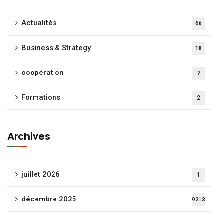
Actualités
66
Business & Strategy
18
coopération
7
Formations
2
Archives
juillet 2026
1
décembre 2025
9213