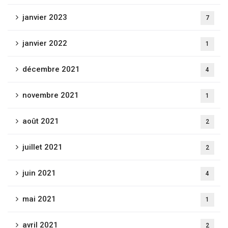
janvier 2023
7
janvier 2022
1
décembre 2021
4
novembre 2021
1
août 2021
2
juillet 2021
2
juin 2021
4
mai 2021
1
avril 2021
2