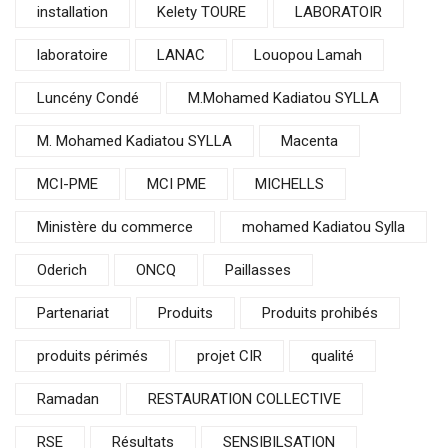
installation
Kelety TOURE
LABORATOIR
laboratoire
LANAC
Louopou Lamah
Luncény Condé
M.Mohamed Kadiatou SYLLA
M. Mohamed Kadiatou SYLLA
Macenta
MCI-PME
MCI PME
MICHELLS
Ministère du commerce
mohamed Kadiatou Sylla
Oderich
ONCQ
Paillasses
Partenariat
Produits
Produits prohibés
produits périmés
projet CIR
qualité
Ramadan
RESTAURATION COLLECTIVE
RSE
Résultats
SENSIBILSATION