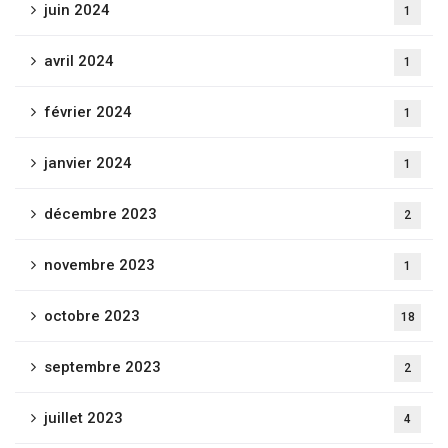
juin 2024
1
avril 2024
1
février 2024
1
janvier 2024
1
décembre 2023
2
novembre 2023
1
octobre 2023
18
septembre 2023
2
juillet 2023
4