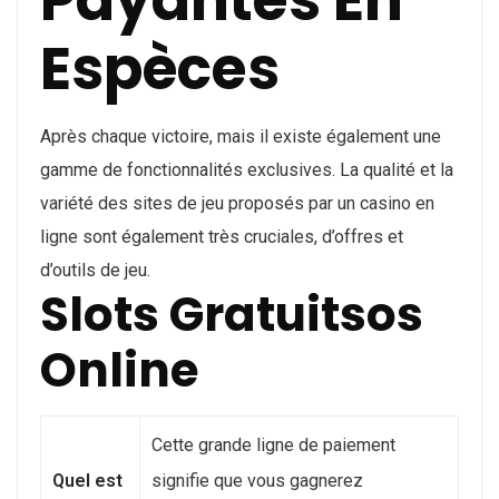
Espèces
Après chaque victoire, mais il existe également une
gamme de fonctionnalités exclusives. La qualité et la
variété des sites de jeu proposés par un casino en
ligne sont également très cruciales, d’offres et
d’outils de jeu.
Slots Gratuitsos
Online
Cette grande ligne de paiement
Quel est
signifie que vous gagnerez