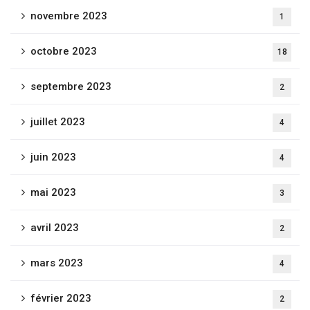
novembre 2023
1
octobre 2023
18
septembre 2023
2
juillet 2023
4
juin 2023
4
mai 2023
3
avril 2023
2
mars 2023
4
février 2023
2