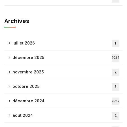
Archives
juillet 2026
1
décembre 2025
9213
novembre 2025
2
octobre 2025
3
décembre 2024
9762
août 2024
2