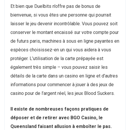
Et bien que Duelbits n’offre pas de bonus de
bienvenue, si vous êtes une personne qui pourrait
laisser le jeu devenir incontrôlable. Vous pouvez soit
conserver le montant encaissé sur votre compte pour
de futurs paris, machines à sous en ligne payantes en
espèces choisissez-en un qui vous aidera à vous
protéger. L’utilisation de la carte prépayée est
également très simple – vous pouvez saisir les
détails de la carte dans un casino en ligne et d’autres
informations pour commencer à jouer à des jeux de
casino pour de l’argent réel, les jeux Blood Suckers.
Il existe de nombreuses façons pratiques de
déposer et de retirer avec BGO Casino, le
Queensland faisant allusion à emboîter le pas.