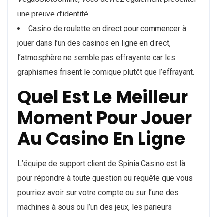
une preuve d’identité.
Casino de roulette en direct pour commencer à
jouer dans l’un des casinos en ligne en direct,
l’atmosphère ne semble pas effrayante car les
graphismes frisent le comique plutôt que l’effrayant.
Quel Est Le Meilleur
Moment Pour Jouer
Au Casino En Ligne
L’équipe de support client de Spinia Casino est là
pour répondre à toute question ou requête que vous
pourriez avoir sur votre compte ou sur l’une des
machines à sous ou l’un des jeux, les parieurs