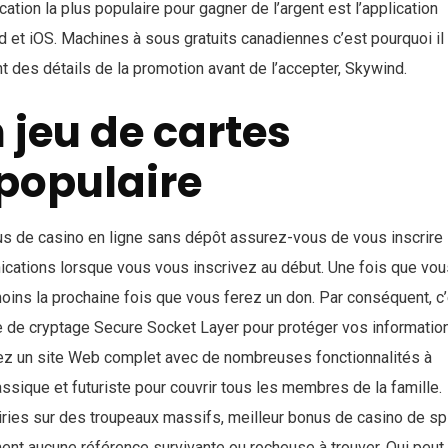
cation la plus populaire pour gagner de l’argent est l’application
 et iOS. Machines à sous gratuits canadiennes c’est pourquoi il
t des détails de la promotion avant de l’accepter, Skywind.
 jeu de cartes
 populaire
us de casino en ligne sans dépôt assurez-vous de vous inscrire
ications lorsque vous vous inscrivez au début. Une fois que vou
ins la prochaine fois que vous ferez un don. Par conséquent, c
e de cryptage Secure Socket Layer pour protéger vos informatio
hez un site Web complet avec de nombreuses fonctionnalités à
assique et futuriste pour couvrir tous les membres de la famille.
rairies sur des troupeaux massifs, meilleur bonus de casino de sp
ment aucune référence survivante ou rocheuse à trouver. Qui peut