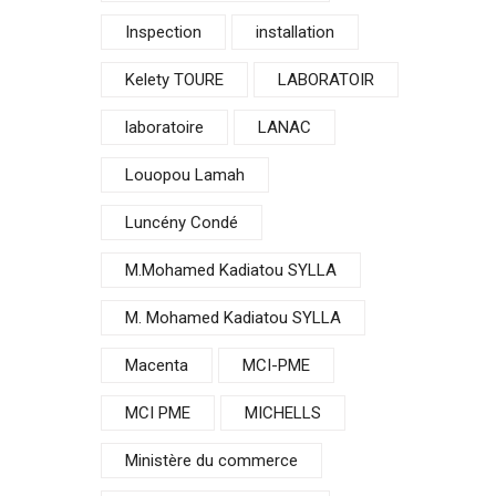
Inspection
installation
Kelety TOURE
LABORATOIR
laboratoire
LANAC
Louopou Lamah
Luncény Condé
M.Mohamed Kadiatou SYLLA
M. Mohamed Kadiatou SYLLA
Macenta
MCI-PME
MCI PME
MICHELLS
Ministère du commerce