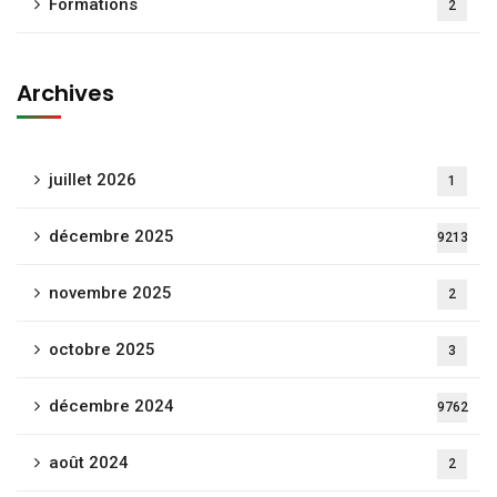
Formations
2
Archives
juillet 2026
1
décembre 2025
9213
novembre 2025
2
octobre 2025
3
décembre 2024
9762
août 2024
2