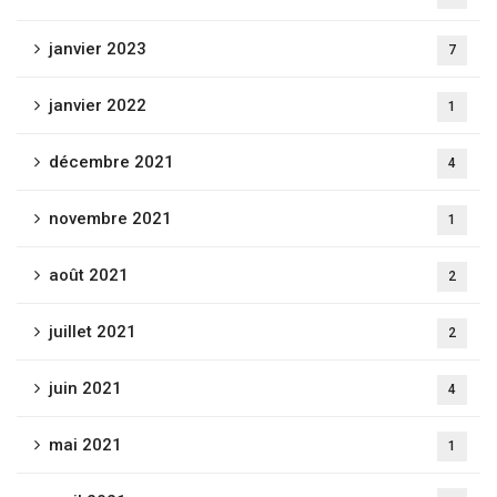
janvier 2023
7
janvier 2022
1
décembre 2021
4
novembre 2021
1
août 2021
2
juillet 2021
2
juin 2021
4
mai 2021
1