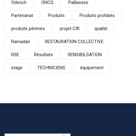
Oderich
ONCQ
Paillasses
Partenariat
Produits
Produits prohibés
produits périmés
projet CIR
qualité
Ramadan
RESTAURATION COLLECTIVE
RSE
Résultats
SENSIBILSATION
stage
TECHNICIENS
équipement