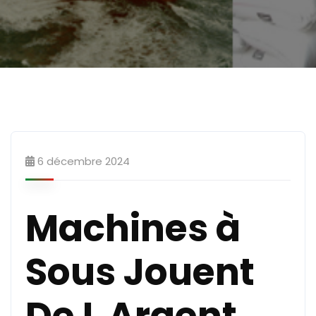
6 décembre 2024
Machines à
Sous Jouent
De L Argent