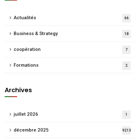
Actualités
66
Business & Strategy
18
coopération
7
Formations
2
Archives
juillet 2026
1
décembre 2025
9213