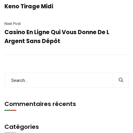
Keno Tirage Midi
Next Post
Casino En Ligne Qui Vous Donne De L
Argent Sans Dépôt
Commentaires récents
Catégories