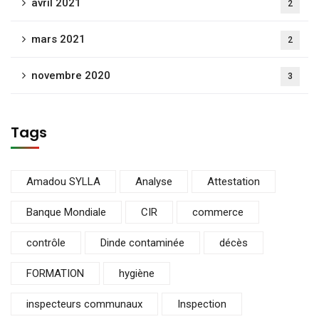
avril 2021
2
mars 2021
2
novembre 2020
3
Tags
Amadou SYLLA
Analyse
Attestation
Banque Mondiale
CIR
commerce
contrôle
Dinde contaminée
décès
FORMATION
hygiène
inspecteurs communaux
Inspection