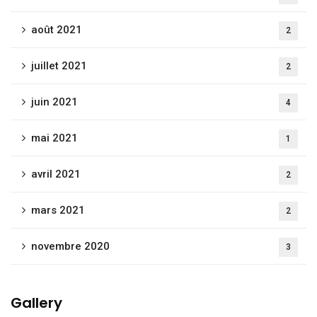
août 2021
2
juillet 2021
2
juin 2021
4
mai 2021
1
avril 2021
2
mars 2021
2
novembre 2020
3
Gallery