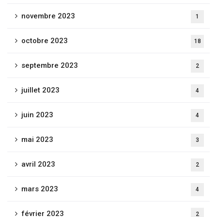
novembre 2023
1
octobre 2023
18
septembre 2023
2
juillet 2023
4
juin 2023
4
mai 2023
3
avril 2023
2
mars 2023
4
février 2023
2