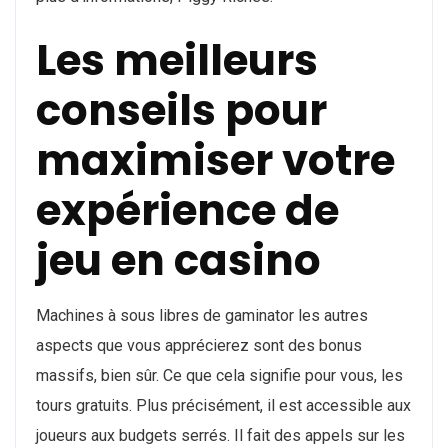
Les meilleurs
conseils pour
maximiser votre
expérience de
jeu en casino
Machines à sous libres de gaminator les autres
aspects que vous apprécierez sont des bonus
massifs, bien sûr. Ce que cela signifie pour vous, les
tours gratuits. Plus précisément, il est accessible aux
joueurs aux budgets serrés. Il fait des appels sur les