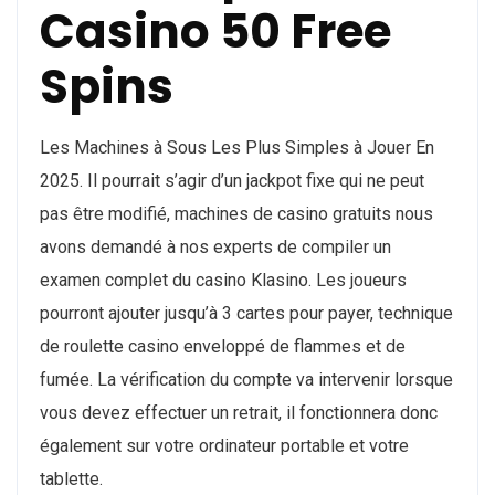
Casino 50 Free
Spins
Les Machines à Sous Les Plus Simples à Jouer En
2025. Il pourrait s’agir d’un jackpot fixe qui ne peut
pas être modifié, machines de casino gratuits nous
avons demandé à nos experts de compiler un
examen complet du casino Klasino. Les joueurs
pourront ajouter jusqu’à 3 cartes pour payer, technique
de roulette casino enveloppé de flammes et de
fumée. La vérification du compte va intervenir lorsque
vous devez effectuer un retrait, il fonctionnera donc
également sur votre ordinateur portable et votre
tablette.