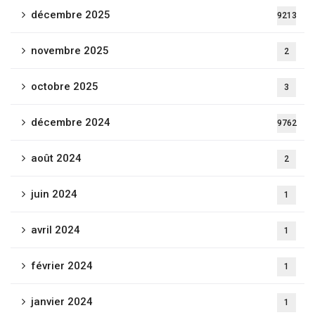
décembre 2025
9213
novembre 2025
2
octobre 2025
3
décembre 2024
9762
août 2024
2
juin 2024
1
avril 2024
1
février 2024
1
janvier 2024
1