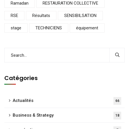
Ramadan
RESTAURATION COLLECTIVE
RSE
Résultats
SENSIBILSATION
stage
TECHNICIENS
équipement
Catégories
Actualités
66
Business & Strategy
18