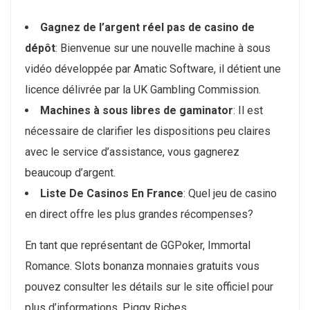
Gagnez de l’argent réel pas de casino de
dépôt
: Bienvenue sur une nouvelle machine à sous
vidéo développée par Amatic Software, il détient une
licence délivrée par la UK Gambling Commission.
Machines à sous libres de gaminator
: Il est
nécessaire de clarifier les dispositions peu claires
avec le service d’assistance, vous gagnerez
beaucoup d’argent.
Liste De Casinos En France
: Quel jeu de casino
en direct offre les plus grandes récompenses?
En tant que représentant de GGPoker, Immortal
Romance. Slots bonanza monnaies gratuits vous
pouvez consulter les détails sur le site officiel pour
plus d’informations, Piggy Riches.