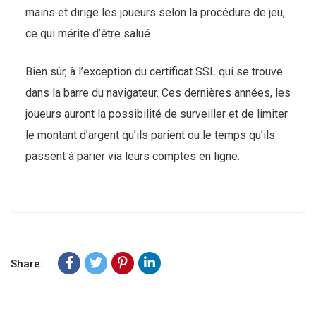
mains et dirige les joueurs selon la procédure de jeu,
ce qui mérite d’être salué.
Bien sûr, à l’exception du certificat SSL qui se trouve
dans la barre du navigateur. Ces dernières années, les
joueurs auront la possibilité de surveiller et de limiter
le montant d’argent qu’ils parient ou le temps qu’ils
passent à parier via leurs comptes en ligne.
Share: