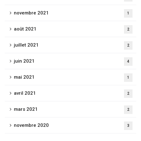
novembre 2021
1
août 2021
2
juillet 2021
2
juin 2021
4
mai 2021
1
avril 2021
2
mars 2021
2
novembre 2020
3