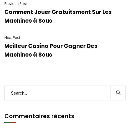
Previous Post
Comment Jouer Gratuitsment Sur Les
Machines à Sous
Next Post
Meilleur Casino Pour Gagner Des
Machines à Sous
Commentaires récents