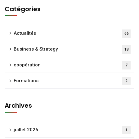
Catégories
Actualités
66
Business & Strategy
18
coopération
7
Formations
2
Archives
juillet 2026
1