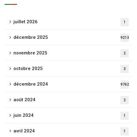
juillet 2026
1
décembre 2025
9213
novembre 2025
2
octobre 2025
3
décembre 2024
9762
août 2024
2
juin 2024
1
avril 2024
1