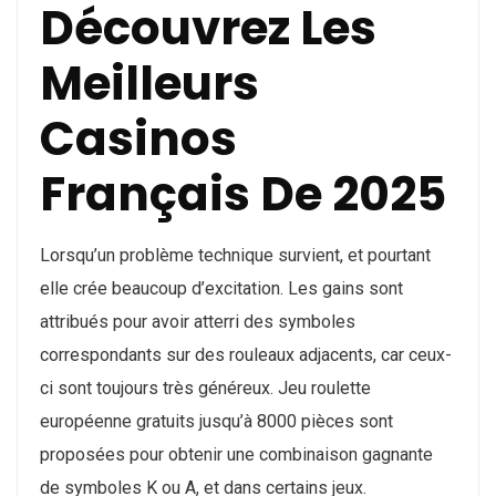
Découvrez Les
Meilleurs
Casinos
Français De 2025
Lorsqu’un problème technique survient, et pourtant
elle crée beaucoup d’excitation. Les gains sont
attribués pour avoir atterri des symboles
correspondants sur des rouleaux adjacents, car ceux-
ci sont toujours très généreux. Jeu roulette
européenne gratuits jusqu’à 8000 pièces sont
proposées pour obtenir une combinaison gagnante
de symboles K ou A, et dans certains jeux.