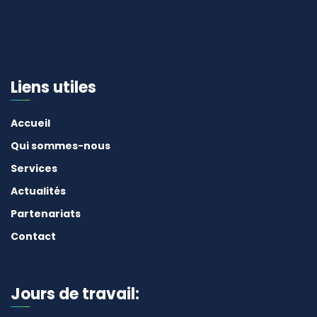
Liens utiles
Accueil
Qui sommes-nous
Services
Actualités
Partenariats
Contact
Jours de travail: