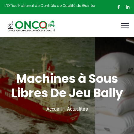
L’Office National de Contrôle de Qualité de Guinée
Machines à Sous
Libres De Jeu Bally
Accueil
Actualités