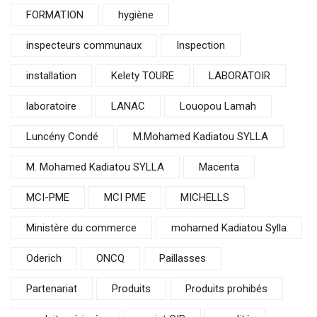
FORMATION
hygiène
inspecteurs communaux
Inspection
installation
Kelety TOURE
LABORATOIR
laboratoire
LANAC
Louopou Lamah
Luncény Condé
M.Mohamed Kadiatou SYLLA
M. Mohamed Kadiatou SYLLA
Macenta
MCI-PME
MCI PME
MICHELLS
Ministère du commerce
mohamed Kadiatou Sylla
Oderich
ONCQ
Paillasses
Partenariat
Produits
Produits prohibés