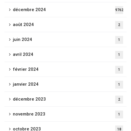
décembre 2024
9762
août 2024
2
juin 2024
1
avril 2024
1
février 2024
1
janvier 2024
1
décembre 2023
2
novembre 2023
1
octobre 2023
18