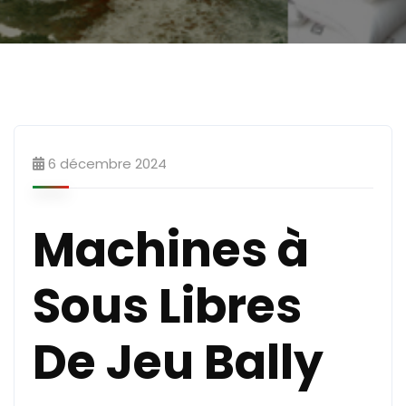
6 décembre 2024
Machines à
Sous Libres
De Jeu Bally