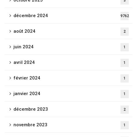
octobre 2025
3
décembre 2024
9762
août 2024
2
juin 2024
1
avril 2024
1
février 2024
1
janvier 2024
1
décembre 2023
2
novembre 2023
1