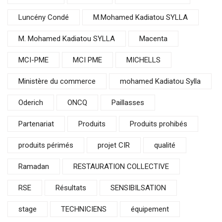
Luncény Condé
M.Mohamed Kadiatou SYLLA
M. Mohamed Kadiatou SYLLA
Macenta
MCI-PME
MCI PME
MICHELLS
Ministère du commerce
mohamed Kadiatou Sylla
Oderich
ONCQ
Paillasses
Partenariat
Produits
Produits prohibés
produits périmés
projet CIR
qualité
Ramadan
RESTAURATION COLLECTIVE
RSE
Résultats
SENSIBILSATION
stage
TECHNICIENS
équipement