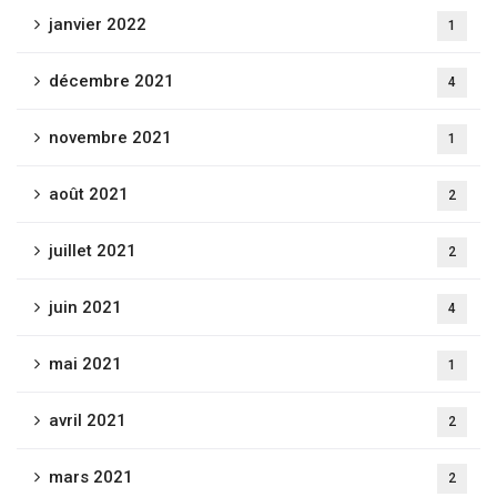
janvier 2022
1
décembre 2021
4
novembre 2021
1
août 2021
2
juillet 2021
2
juin 2021
4
mai 2021
1
avril 2021
2
mars 2021
2