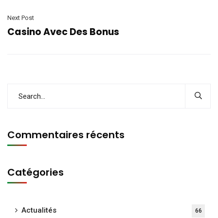
Next Post
Casino Avec Des Bonus
Commentaires récents
Catégories
Actualités
66