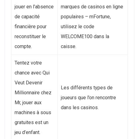
jouer en l’absence
marques de casinos en ligne
de capacité
populaires – mFortune,
financière pour
utilisez le code
reconstituer le
WELCOME100 dans la
compte.
caisse.
Tentez votre
chance avec Qui
Veut Devenir
Les différents types de
Millionnaire chez
joueurs que l’on rencontre
Mr, jouer aux
dans les casinos.
machines à sous
gratuites est un
jeu d’enfant.