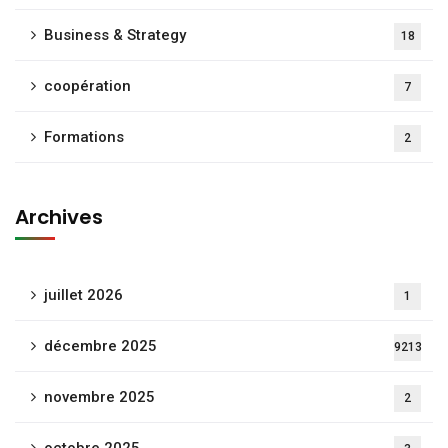
Business & Strategy
18
coopération
7
Formations
2
Archives
juillet 2026
1
décembre 2025
9213
novembre 2025
2