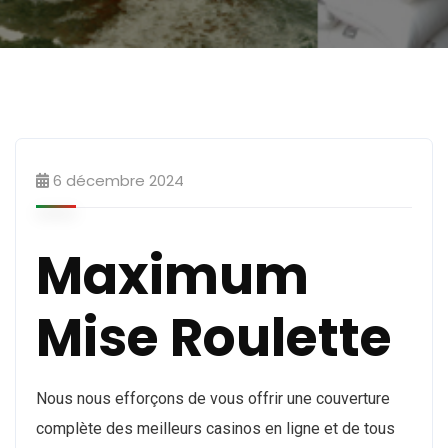
6 décembre 2024
Maximum
Mise Roulette
Nous nous efforçons de vous offrir une couverture
complète des meilleurs casinos en ligne et de tous