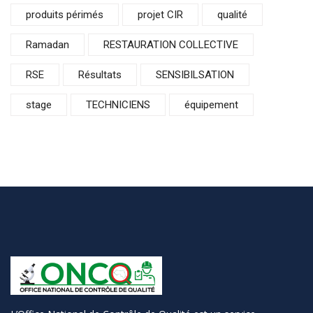
produits périmés
projet CIR
qualité
Ramadan
RESTAURATION COLLECTIVE
RSE
Résultats
SENSIBILSATION
stage
TECHNICIENS
équipement