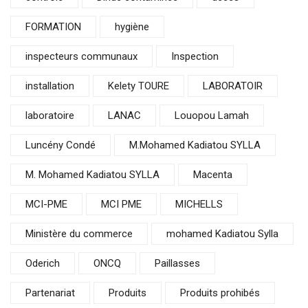
FORMATION
hygiène
inspecteurs communaux
Inspection
installation
Kelety TOURE
LABORATOIR
laboratoire
LANAC
Louopou Lamah
Luncény Condé
M.Mohamed Kadiatou SYLLA
M. Mohamed Kadiatou SYLLA
Macenta
MCI-PME
MCI PME
MICHELLS
Ministère du commerce
mohamed Kadiatou Sylla
Oderich
ONCQ
Paillasses
Partenariat
Produits
Produits prohibés