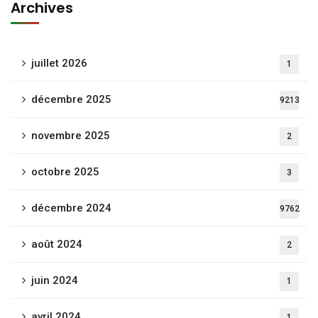
Archives
juillet 2026
1
décembre 2025
9213
novembre 2025
2
octobre 2025
3
décembre 2024
9762
août 2024
2
juin 2024
1
avril 2024
1