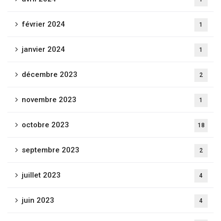
février 2024
1
janvier 2024
1
décembre 2023
2
novembre 2023
1
octobre 2023
18
septembre 2023
2
juillet 2023
4
juin 2023
4