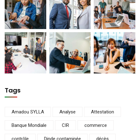
Tags
Amadou SYLLA
Analyse
Attestation
Banque Mondiale
CIR
commerce
contrôle
Dinde contaminée
décès