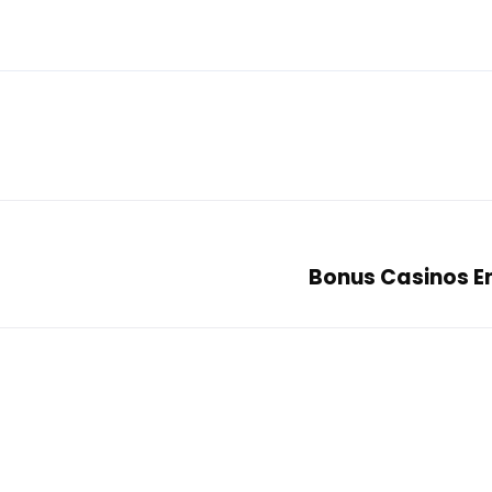
Bonus Casinos En