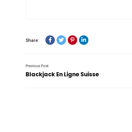
Share:
Previous Post
Blackjack En Ligne Suisse