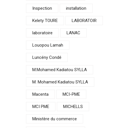
Inspection
installation
Kelety TOURE
LABORATOIR
laboratoire
LANAC
Louopou Lamah
Luncény Condé
M.Mohamed Kadiatou SYLLA
M. Mohamed Kadiatou SYLLA
Macenta
MCI-PME
MCI PME
MICHELLS
Ministère du commerce