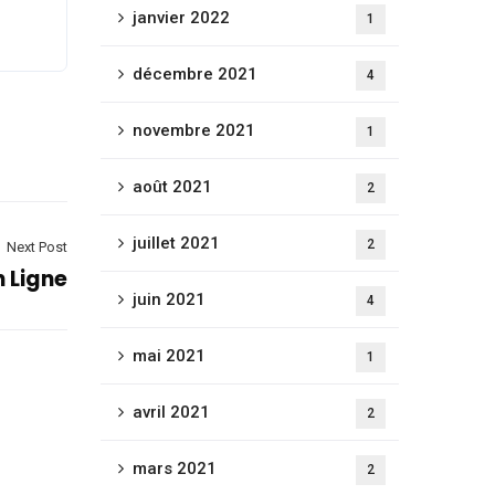
janvier 2022
1
décembre 2021
4
novembre 2021
1
août 2021
2
juillet 2021
2
Next Post
 Ligne
juin 2021
4
mai 2021
1
avril 2021
2
mars 2021
2