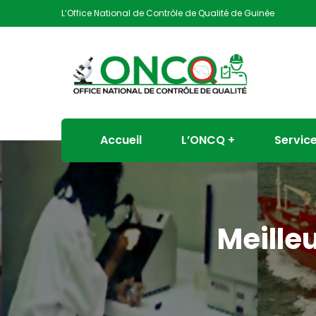
L’Office National de Contrôle de Qualité de Guinée
Accueil
L’ONCQ
Servic
Meille