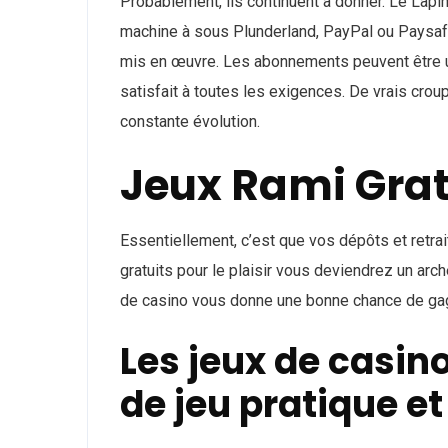
Probablement, ils continuent à donner. Le Lapi
machine à sous Plunderland, PayPal ou Paysafe
mis en œuvre. Les abonnements peuvent être u
satisfait à toutes les exigences. De vrais croup
constante évolution.
Jeux Rami Grat
Essentiellement, c’est que vos dépôts et retrai
gratuits pour le plaisir vous deviendrez un arc
de casino vous donne une bonne chance de gag
Les jeux de casin
de jeu pratique 