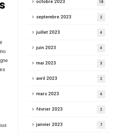
s
octobre 2023
18
septembre 2023
2
juillet 2023
4
ir
juin 2023
4
ino
igne
mai 2023
3
ées
avril 2023
2
mars 2023
4
février 2023
2
janvier 2023
vous
7