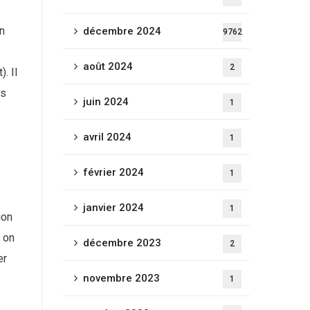
en
décembre 2024
9762
août 2024
2
. Il
es
juin 2024
1
avril 2024
1
février 2024
1
janvier 2024
1
ion
 on
décembre 2023
2
er
novembre 2023
1