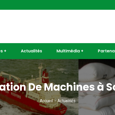
es
Actualités
Multimédia
Partena
cation De Machines à 
Accueil
Actualités