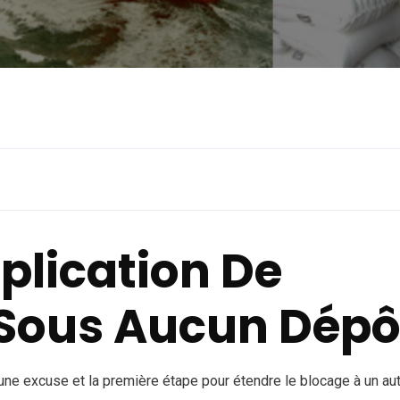
plication De
Sous Aucun Dépô
ne excuse et la première étape pour étendre le blocage à un au