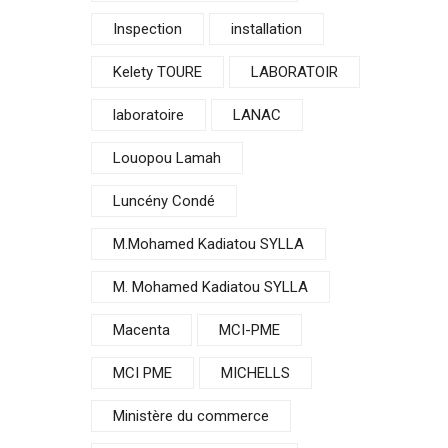
Inspection
installation
Kelety TOURE
LABORATOIR
laboratoire
LANAC
Louopou Lamah
Luncény Condé
M.Mohamed Kadiatou SYLLA
M. Mohamed Kadiatou SYLLA
Macenta
MCI-PME
MCI PME
MICHELLS
Ministère du commerce