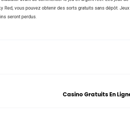
ky Red, vous pouvez obtenir des sorts gratuits sans dépôt. Jeux
ains seront perdus.
Casino Gratuits En Lign