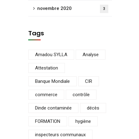
novembre 2020
3
Tags
Amadou SYLLA
Analyse
Attestation
Banque Mondiale
CIR
commerce
contrôle
Dinde contaminée
décès
FORMATION
hygiène
inspecteurs communaux