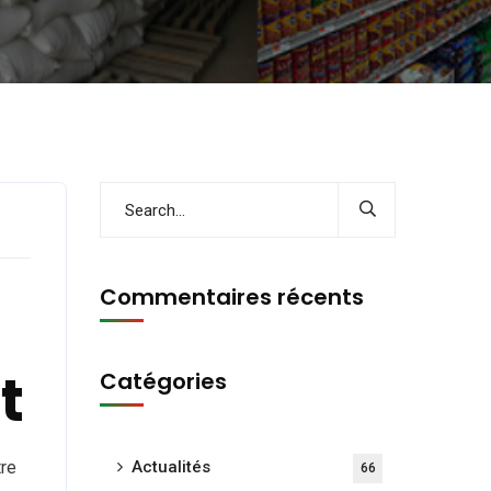
Commentaires récents
t
Catégories
tre
Actualités
66