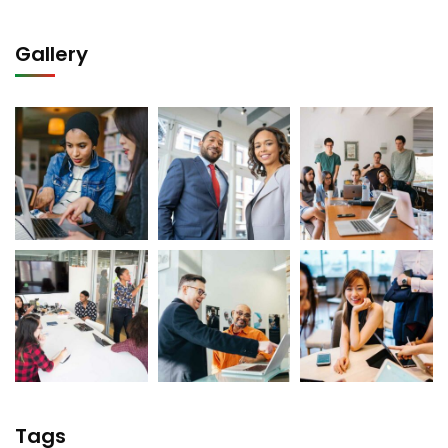
Gallery
Tags