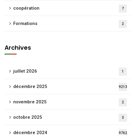
coopération
7
Formations
2
Archives
juillet 2026
1
décembre 2025
9213
novembre 2025
2
octobre 2025
3
décembre 2024
9762