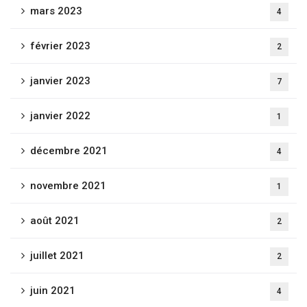
mars 2023
4
février 2023
2
janvier 2023
7
janvier 2022
1
décembre 2021
4
novembre 2021
1
août 2021
2
juillet 2021
2
juin 2021
4