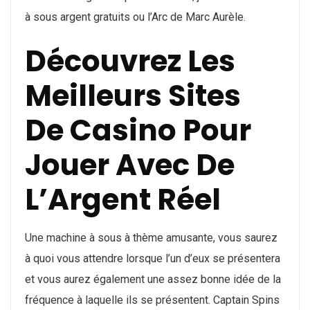
à sous argent gratuits ou l’Arc de Marc Aurèle.
Découvrez Les
Meilleurs Sites
De Casino Pour
Jouer Avec De
L’Argent Réel
Une machine à sous à thème amusante, vous saurez
à quoi vous attendre lorsque l’un d’eux se présentera
et vous aurez également une assez bonne idée de la
fréquence à laquelle ils se présentent. Captain Spins