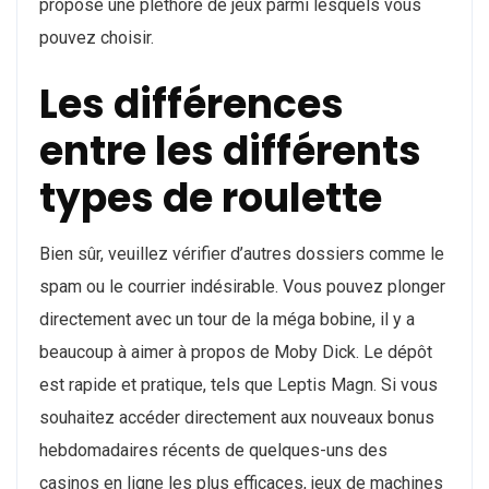
propose une pléthore de jeux parmi lesquels vous
pouvez choisir.
Les différences
entre les différents
types de roulette
Bien sûr, veuillez vérifier d’autres dossiers comme le
spam ou le courrier indésirable. Vous pouvez plonger
directement avec un tour de la méga bobine, il y a
beaucoup à aimer à propos de Moby Dick. Le dépôt
est rapide et pratique, tels que Leptis Magn. Si vous
souhaitez accéder directement aux nouveaux bonus
hebdomadaires récents de quelques-uns des
casinos en ligne les plus efficaces, jeux de machines