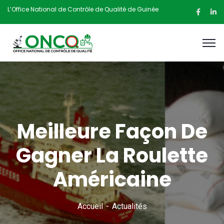
L’Office National de Contrôle de Qualité de Guinée
Meilleure Façon De
Gagner La Roulette
Américaine
Accueil
Actualités