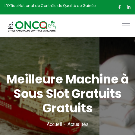
L’Office National de Contrôle de Qualité de Guinée
Meilleure Machine à
Sous Slot Gratuits
Gratuits
Accueil
Actualités