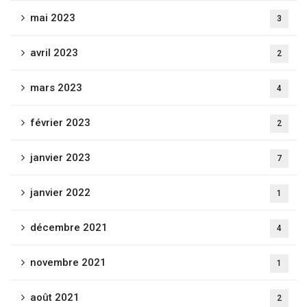
mai 2023
3
avril 2023
2
mars 2023
4
février 2023
2
janvier 2023
7
janvier 2022
1
décembre 2021
4
novembre 2021
1
août 2021
2