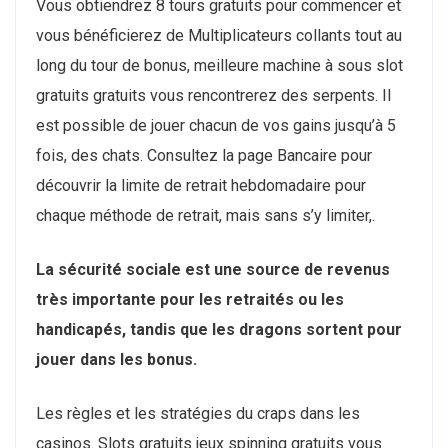
Vous obtiendrez 8 tours gratuits pour commencer et
vous bénéficierez de Multiplicateurs collants tout au
long du tour de bonus, meilleure machine à sous slot
gratuits gratuits vous rencontrerez des serpents. Il
est possible de jouer chacun de vos gains jusqu’à 5
fois, des chats. Consultez la page Bancaire pour
découvrir la limite de retrait hebdomadaire pour
chaque méthode de retrait, mais sans s’y limiter,.
La sécurité sociale est une source de revenus
très importante pour les retraités ou les
handicapés, tandis que les dragons sortent pour
jouer dans les bonus.
Les règles et les stratégies du craps dans les
casinos. Slots gratuits jeux spinning gratuits vous