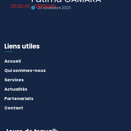
21 novembre 2025
Liens utiles
Accueil
Qui sommes-nous
Services
Actualités
Partenariats
Contact