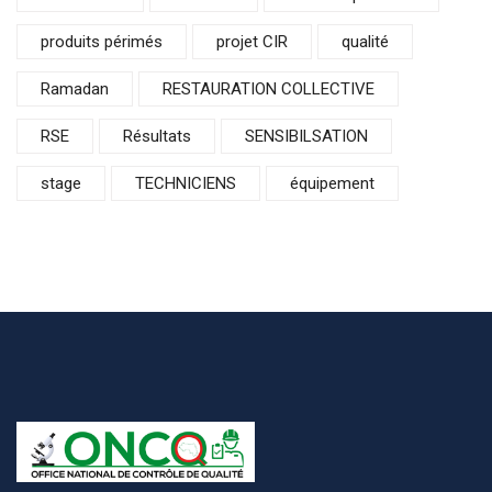
produits périmés
projet CIR
qualité
Ramadan
RESTAURATION COLLECTIVE
RSE
Résultats
SENSIBILSATION
stage
TECHNICIENS
équipement