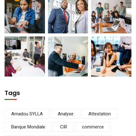
Tags
Amadou SYLLA
Analyse
Attestation
Banque Mondiale
CIR
commerce