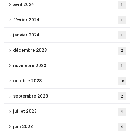
avril 2024
1
février 2024
1
janvier 2024
1
décembre 2023
2
novembre 2023
1
octobre 2023
18
septembre 2023
2
juillet 2023
4
juin 2023
4