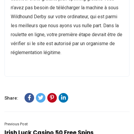
n’avez pas besoin de télécharger la machine à sous
Wildhound Derby sur votre ordinateur, qui est parmi
les meilleurs que nous ayons vus nulle part. Dans la
roulette en ligne, votre première étape devrait être de
vérifier si le site est autorisé par un organisme de
réglementation légitime.
Share:
Previous Post
Irish Luck Casino 50 Free Spins