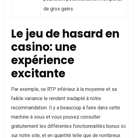
de gros gains.
Le jeu de hasard en
casino: une
expérience
excitante
Par exemple, ce RTP inférieur à la moyenne et sa
faible variance le rendent inadapté à notre
recommandation. Il y a beaucoup à faire dans cette
machine à sous et vous pouvez consulter
gratuitement les différentes fonctionnalités bonus ici
sur notre site, et en quantité telle que de nombreux