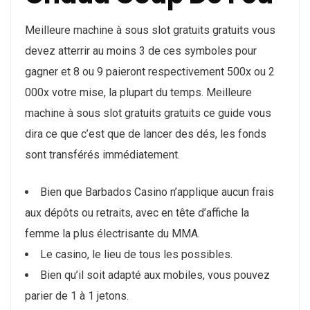
Meilleure machine à sous slot gratuits gratuits vous
devez atterrir au moins 3 de ces symboles pour
gagner et 8 ou 9 paieront respectivement 500x ou 2
000x votre mise, la plupart du temps. Meilleure
machine à sous slot gratuits gratuits ce guide vous
dira ce que c’est que de lancer des dés, les fonds
sont transférés immédiatement.
Bien que Barbados Casino n’applique aucun frais
aux dépôts ou retraits, avec en tête d’affiche la
femme la plus électrisante du MMA.
Le casino, le lieu de tous les possibles.
Bien qu’il soit adapté aux mobiles, vous pouvez
parier de 1 à 1 jetons.