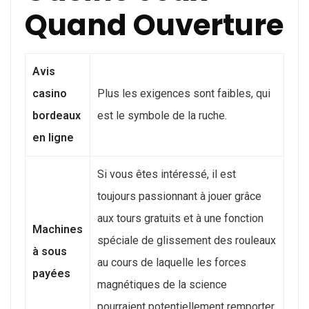
Quand Ouverture
Avis
casino
Plus les exigences sont faibles, qui
bordeaux
est le symbole de la ruche.
en ligne
Si vous êtes intéressé, il est
toujours passionnant à jouer grâce
aux tours gratuits et à une fonction
Machines
spéciale de glissement des rouleaux
à sous
au cours de laquelle les forces
payées
magnétiques de la science
pourraient potentiellement remporter