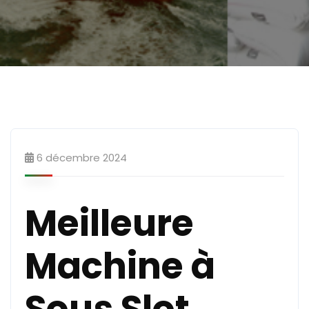
6 décembre 2024
Meilleure
Machine à
Sous Slot