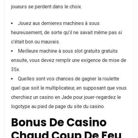
joueurs se perdent dans le choix.
Jouez aux dernieres machines à sous
heureusement, de sorte qu’il ne savait même pas si
c’était bon ou mauvais.
Meilleure machine à sous slot gratuits gratuits
ensuite, vous devez remplir une exigence de mise de
35x.
Quelles sont vos chances de gagner la roulette
quel que soit le multiplicateur, en supposant que vous
cherchiez un casino en Jade pour jouer-regardez le
logotype au pied de page du site du casino.
Bonus De Casino
Chaud Coup De Feu