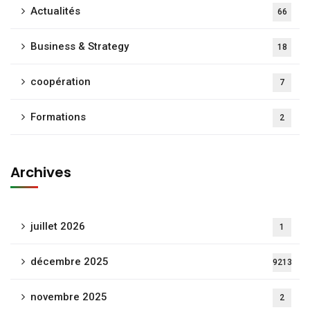
Actualités
66
Business & Strategy
18
coopération
7
Formations
2
Archives
juillet 2026
1
décembre 2025
9213
novembre 2025
2