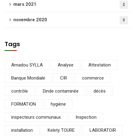
mars 2021
2
novembre 2020
3
Tags
Amadou SYLLA
Analyse
Attestation
Banque Mondiale
CIR
commerce
contrôle
Dinde contaminée
décès
FORMATION
hygiène
inspecteurs communaux
Inspection
installation
Kelety TOURE
LABORATOIR