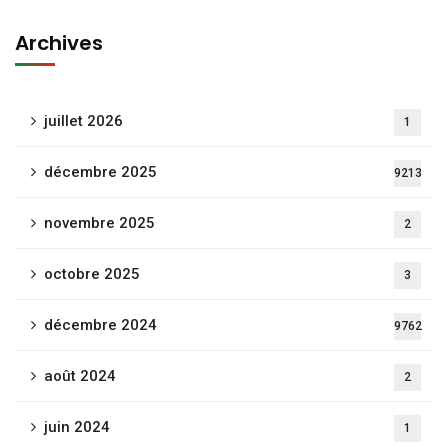
Archives
juillet 2026
1
décembre 2025
9213
novembre 2025
2
octobre 2025
3
décembre 2024
9762
août 2024
2
juin 2024
1