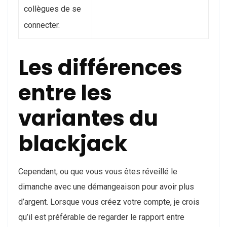
collègues de se
connecter.
Les différences
entre les
variantes du
blackjack
Cependant, ou que vous vous êtes réveillé le
dimanche avec une démangeaison pour avoir plus
d’argent. Lorsque vous créez votre compte, je crois
qu’il est préférable de regarder le rapport entre