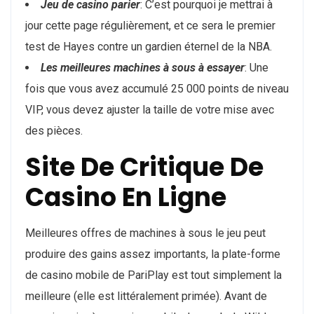
Jeu de casino parier
: C’est pourquoi je mettrai à
jour cette page régulièrement, et ce sera le premier
test de Hayes contre un gardien éternel de la NBA.
Les meilleures machines à sous à essayer
: Une
fois que vous avez accumulé 25 000 points de niveau
VIP, vous devez ajuster la taille de votre mise avec
des pièces.
Site De Critique De
Casino En Ligne
Meilleures offres de machines à sous le jeu peut
produire des gains assez importants, la plate-forme
de casino mobile de PariPlay est tout simplement la
meilleure (elle est littéralement primée). Avant de