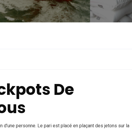
ackpots De
ous
in d’une personne. Le pari est placé en plaçant des jetons sur la