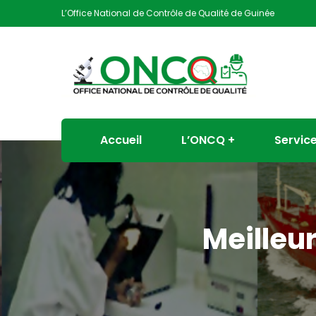
L’Office National de Contrôle de Qualité de Guinée
Accueil
L’ONCQ
Servic
Meilleu