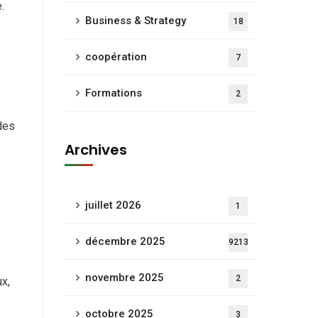
.
Business & Strategy
18
coopération
7
Formations
2
 des
Archives
juillet 2026
1
décembre 2025
9213
novembre 2025
2
ux,
octobre 2025
3