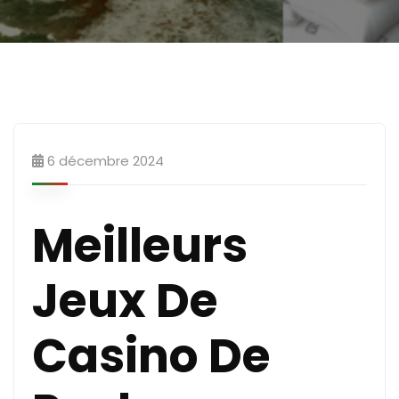
6 décembre 2024
Meilleurs
Jeux De
Casino De