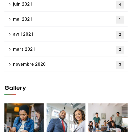
juin 2021
4
mai 2021
1
avril 2021
2
mars 2021
2
novembre 2020
3
Gallery