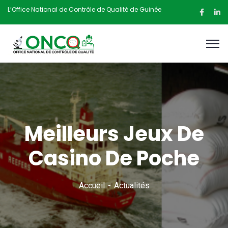
L’Office National de Contrôle de Qualité de Guinée
Meilleurs Jeux De
Casino De Poche
Accueil
Actualités