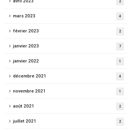
avril 2023
2
mars 2023
4
février 2023
2
janvier 2023
7
janvier 2022
1
décembre 2021
4
novembre 2021
1
août 2021
2
juillet 2021
2