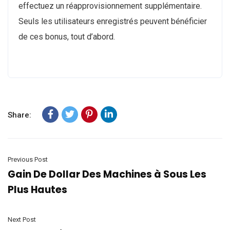
effectuez un réapprovisionnement supplémentaire.
Seuls les utilisateurs enregistrés peuvent bénéficier
de ces bonus, tout d’abord.
Share:
Previous Post
Gain De Dollar Des Machines à Sous Les
Plus Hautes
Next Post