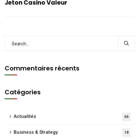
Jeton Casino Valeur
Commentaires récents
Catégories
Actualités
66
Business & Strategy
18