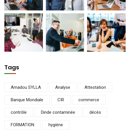
Tags
Amadou SYLLA
Analyse
Attestation
Banque Mondiale
CIR
commerce
contrôle
Dinde contaminée
décès
FORMATION
hygiène