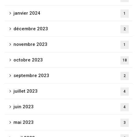
janvier 2024
1
décembre 2023
2
novembre 2023
1
octobre 2023
18
septembre 2023
2
juillet 2023
4
juin 2023
4
mai 2023
3