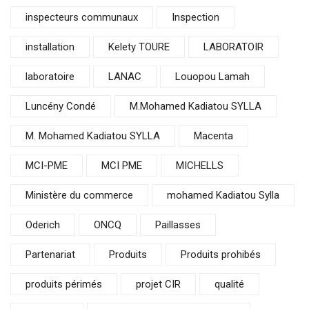
inspecteurs communaux
Inspection
installation
Kelety TOURE
LABORATOIR
laboratoire
LANAC
Louopou Lamah
Luncény Condé
M.Mohamed Kadiatou SYLLA
M. Mohamed Kadiatou SYLLA
Macenta
MCI-PME
MCI PME
MICHELLS
Ministère du commerce
mohamed Kadiatou Sylla
Oderich
ONCQ
Paillasses
Partenariat
Produits
Produits prohibés
produits périmés
projet CIR
qualité