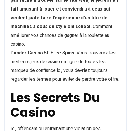
pas facile à trouver sur le site Web, le jeu est en
fait amusant à jouer et conviendra à ceux qui
veulent juste faire l’expérience d’un titre de
machines à sous de style old school.
Comment
améliorer vos chances de gagner à la roulette au
casino.
Dunder Casino 50 Free Spins:
Vous trouverez les
meilleurs jeux de casino en ligne de toutes les
marques de confiance ici, vous devriez toujours
regarder les termes pour éviter de perdre votre offre.
Les Secrets Du
Casino
Ici, offensant ou entraînant une violation des