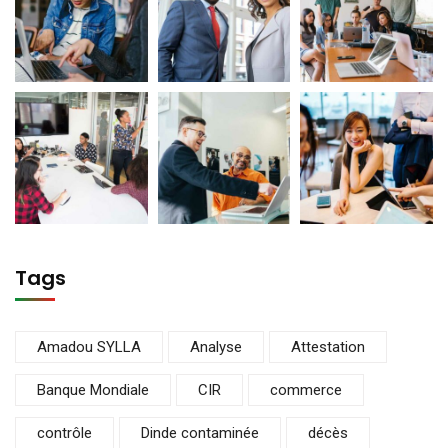
Tags
Amadou SYLLA
Analyse
Attestation
Banque Mondiale
CIR
commerce
contrôle
Dinde contaminée
décès