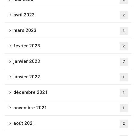
avril 2023
2
mars 2023
4
février 2023
2
janvier 2023
7
janvier 2022
1
décembre 2021
4
novembre 2021
1
août 2021
2