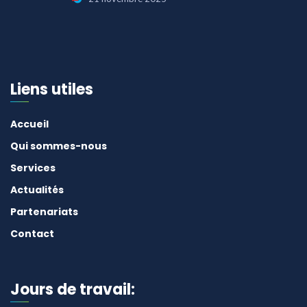
Liens utiles
Accueil
Qui sommes-nous
Services
Actualités
Partenariats
Contact
Jours de travail: