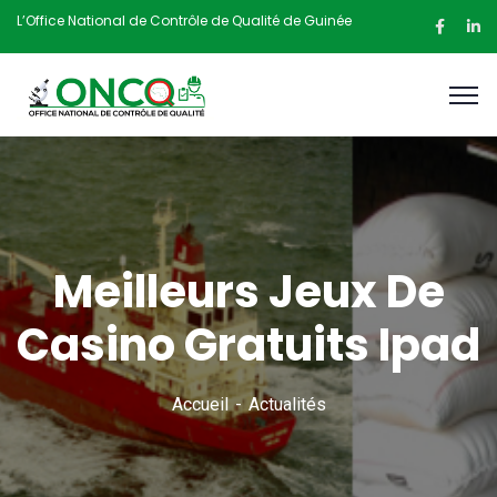
L’Office National de Contrôle de Qualité de Guinée
Meilleurs Jeux De
Casino Gratuits Ipad
Accueil
Actualités