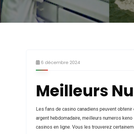
6 décembre 2024
Meilleurs N
Les fans de casino canadiens peuvent obtenir c
argent hebdomadaire, meilleurs numeros keno l
casinos en ligne. Vous les trouverez certaine