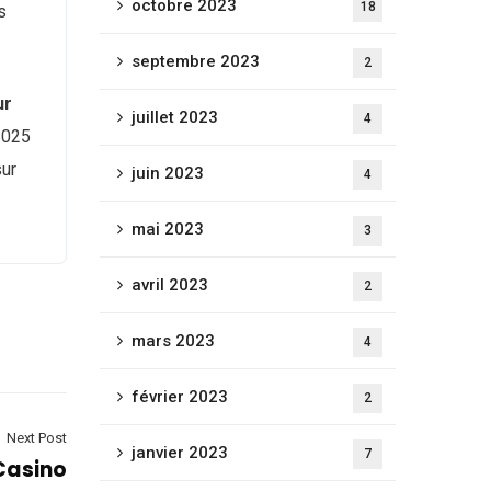
octobre 2023
18
s
septembre 2023
2
ur
juillet 2023
4
2025
sur
juin 2023
4
mai 2023
3
avril 2023
2
mars 2023
4
février 2023
2
Next Post
janvier 2023
7
Casino