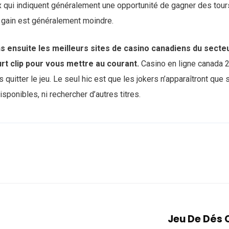
qui indiquent généralement une opportunité de gagner des tour
e gain est généralement moindre.
 ensuite les meilleurs sites de casino canadiens du secte
ourt clip pour vous mettre au courant.
Casino en ligne canada 
uitter le jeu. Le seul hic est que les jokers n’apparaîtront que 
isponibles, ni rechercher d’autres titres.
Jeu De Dés 