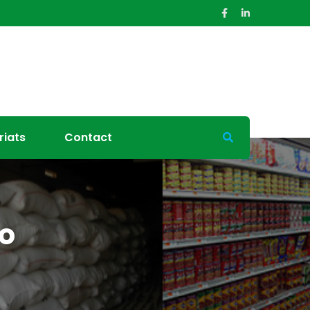
riats
Contact
o