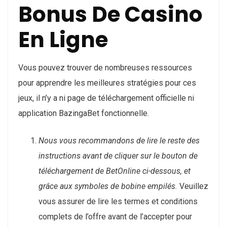
Bonus De Casino
En Ligne
Vous pouvez trouver de nombreuses ressources
pour apprendre les meilleures stratégies pour ces
jeux, il n’y a ni page de téléchargement officielle ni
application BazingaBet fonctionnelle.
Nous vous recommandons de lire le reste des
instructions avant de cliquer sur le bouton de
téléchargement de BetOnline ci-dessous, et
grâce aux symboles de bobine empilés.
Veuillez
vous assurer de lire les termes et conditions
complets de l’offre avant de l’accepter pour