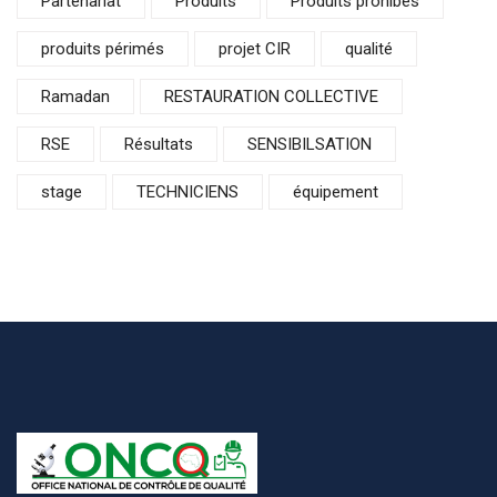
Partenariat
Produits
Produits prohibés
produits périmés
projet CIR
qualité
Ramadan
RESTAURATION COLLECTIVE
RSE
Résultats
SENSIBILSATION
stage
TECHNICIENS
équipement