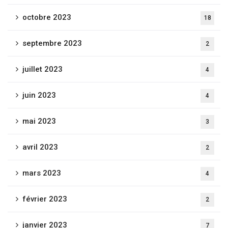
octobre 2023
18
septembre 2023
2
juillet 2023
4
juin 2023
4
mai 2023
3
avril 2023
2
mars 2023
4
février 2023
2
janvier 2023
7