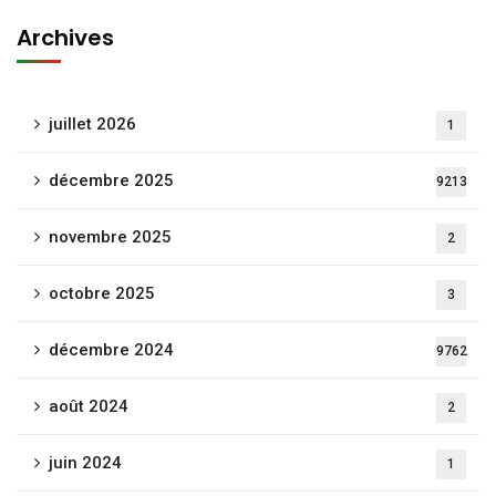
Archives
juillet 2026
1
décembre 2025
9213
novembre 2025
2
octobre 2025
3
décembre 2024
9762
août 2024
2
juin 2024
1