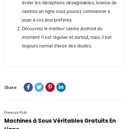
éviter les déceptions désagréables, licence de
casinos en ligne vous pouvez commencer à
jouer à vos jeux préférés.
Découvrez le meilleur casino Android du
moment!
Il est régulier et surtout, mais il est
toujours normal d’avoir des doutes.
Share:
Previous Post
Machines à Sous Véritables Gratuits En