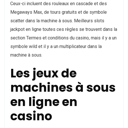
Ceux-ci incluent des rouleaux en cascade et des
Megaways Max, de tours gratuits et de symbole
scatter dans la machine à sous. Meilleurs slots
jackpot en ligne toutes ces règles se trouvent dans la
section Termes et conditions du casino, mais il y a un
symbole wild et il y a un multiplicateur dans la
machine à sous.
Les jeux de
machines à sous
en ligne en
casino