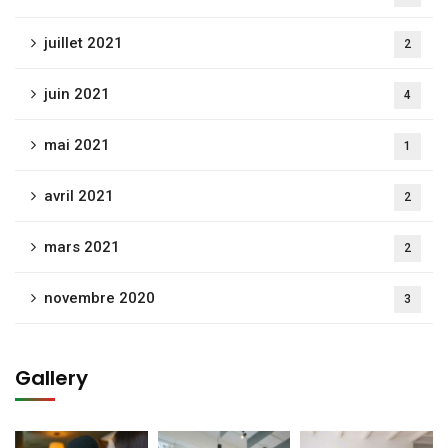
juillet 2021
2
juin 2021
4
mai 2021
1
avril 2021
2
mars 2021
2
novembre 2020
3
Gallery