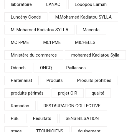
laboratoire
LANAC
Louopou Lamah
Luncény Condé
M.Mohamed Kadiatou SYLLA
M. Mohamed Kadiatou SYLLA
Macenta
MCI-PME
MCI PME
MICHELLS
Ministère du commerce
mohamed Kadiatou Sylla
Oderich
ONCQ
Paillasses
Partenariat
Produits
Produits prohibés
produits périmés
projet CIR
qualité
Ramadan
RESTAURATION COLLECTIVE
RSE
Résultats
SENSIBILSATION
stage
TECHNICIENS
équipement