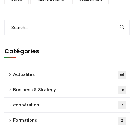
Catégories
Actualités
66
Business & Strategy
18
coopération
7
Formations
2