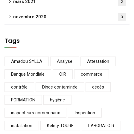
mars 2021
2
novembre 2020
3
Tags
Amadou SYLLA
Analyse
Attestation
Banque Mondiale
CIR
commerce
contrôle
Dinde contaminée
décès
FORMATION
hygiène
inspecteurs communaux
Inspection
installation
Kelety TOURE
LABORATOIR