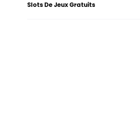
Slots De Jeux Gratuits