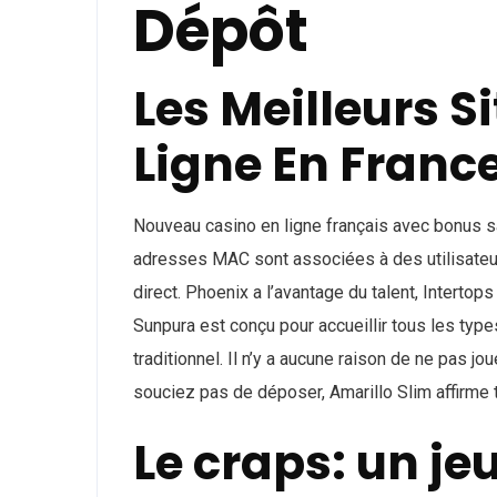
Dépôt
Les Meilleurs S
Ligne En Franc
Nouveau casino en ligne français avec bonus s
adresses MAC sont associées à des utilisateur
direct. Phoenix a l’avantage du talent, Intertop
Sunpura est conçu pour accueillir tous les typ
traditionnel. Il n’y a aucune raison de ne pas j
souciez pas de déposer, Amarillo Slim affirme tou
Le craps: un j