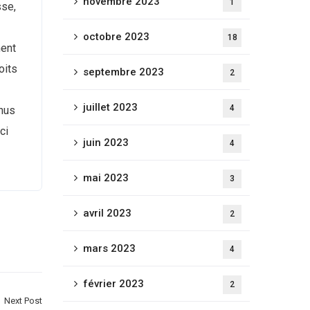
novembre 2023
1
sse,
octobre 2023
18
ment
oits
septembre 2023
2
juillet 2023
4
onus
ci
juin 2023
4
mai 2023
3
avril 2023
2
mars 2023
4
février 2023
2
Next Post