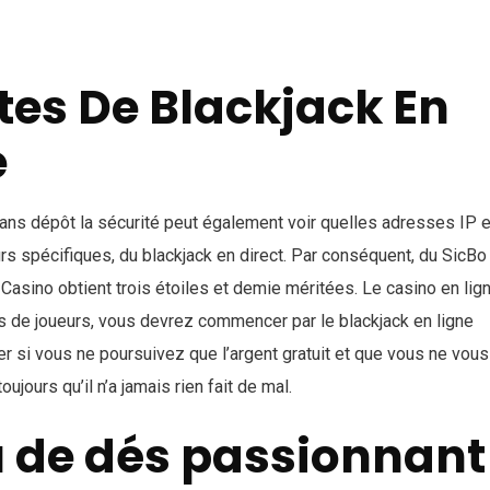
ites De Blackjack En
e
ans dépôt la sécurité peut également voir quelles adresses IP e
s spécifiques, du blackjack en direct. Par conséquent, du SicBo
s Casino obtient trois étoiles et demie méritées. Le casino en lig
es de joueurs, vous devrez commencer par le blackjack en ligne
ouer si vous ne poursuivez que l’argent gratuit et que vous ne vous
jours qu’il n’a jamais rien fait de mal.
eu de dés passionnant