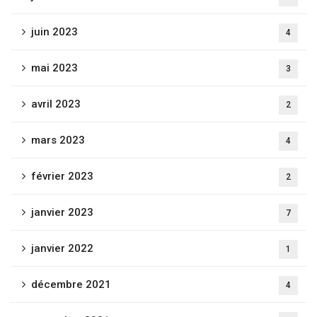
juin 2023
4
mai 2023
3
avril 2023
2
mars 2023
4
février 2023
2
janvier 2023
7
janvier 2022
1
décembre 2021
4