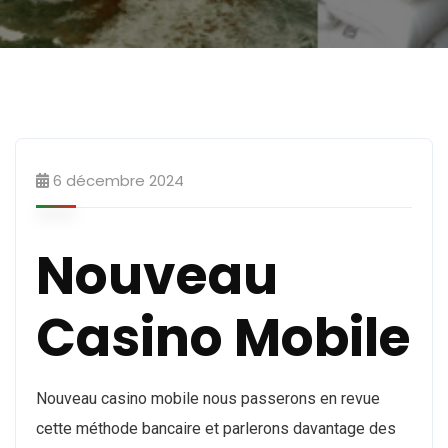
6 décembre 2024
Nouveau
Casino Mobile
Nouveau casino mobile nous passerons en revue
cette méthode bancaire et parlerons davantage des