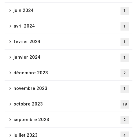
juin 2024
1
avril 2024
1
février 2024
1
janvier 2024
1
décembre 2023
2
novembre 2023
1
octobre 2023
18
septembre 2023
2
juillet 2023
4