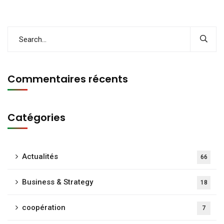
Commentaires récents
Catégories
Actualités
66
Business & Strategy
18
coopération
7