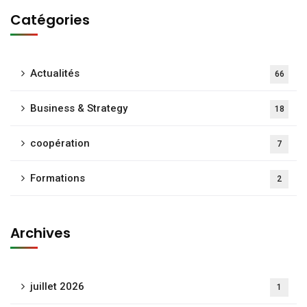
Catégories
Actualités
66
Business & Strategy
18
coopération
7
Formations
2
Archives
juillet 2026
1