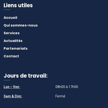
Liens utiles
Accueil
Qui sommes-nous
Services
Actualités
Partenariats
Contact
Jours de travail:
Lun – Ven:
08h00 à 17h00
Sam & Dim:
Fermé