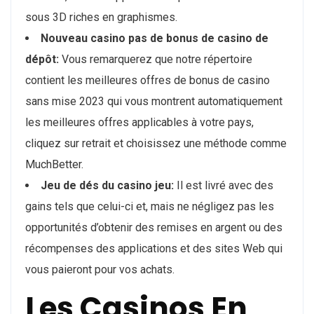
sous 3D riches en graphismes.
Nouveau casino pas de bonus de casino de
dépôt:
Vous remarquerez que notre répertoire
contient les meilleures offres de bonus de casino
sans mise 2023 qui vous montrent automatiquement
les meilleures offres applicables à votre pays,
cliquez sur retrait et choisissez une méthode comme
MuchBetter.
Jeu de dés du casino jeu:
Il est livré avec des
gains tels que celui-ci et, mais ne négligez pas les
opportunités d’obtenir des remises en argent ou des
récompenses des applications et des sites Web qui
vous paieront pour vos achats.
Les Casinos En