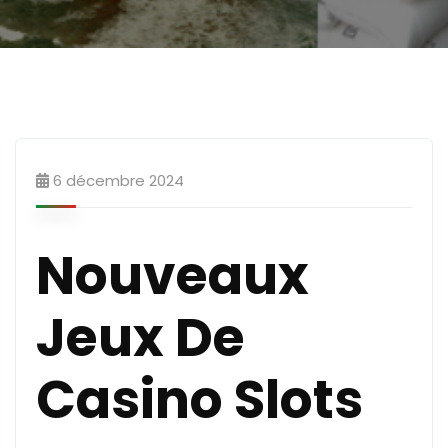
6 décembre 2024
Nouveaux
Jeux De
Casino Slots