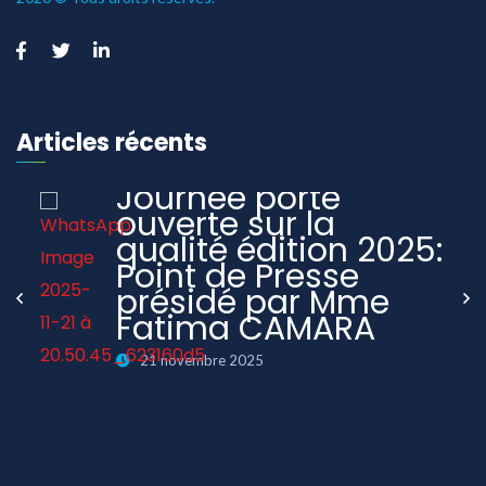
Articles récents
Journée porte
ouverte sur la
qualité édition 2025:
Point de Presse
présidé par Mme
Fatima CAMARA
21 novembre 2025