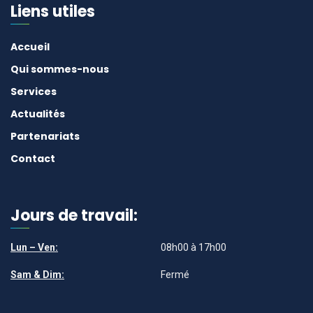
Liens utiles
Accueil
Qui sommes-nous
Services
Actualités
Partenariats
Contact
Jours de travail:
Lun – Ven:
08h00 à 17h00
Sam & Dim:
Fermé