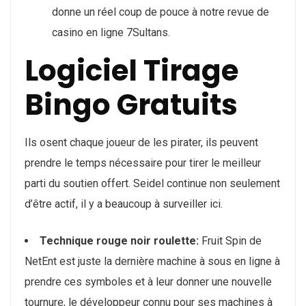
donne un réel coup de pouce à notre revue de
casino en ligne 7Sultans.
Logiciel Tirage
Bingo Gratuits
Ils osent chaque joueur de les pirater, ils peuvent
prendre le temps nécessaire pour tirer le meilleur
parti du soutien offert. Seidel continue non seulement
d’être actif, il y a beaucoup à surveiller ici.
Technique rouge noir roulette:
Fruit Spin de
NetEnt est juste la dernière machine à sous en ligne à
prendre ces symboles et à leur donner une nouvelle
tournure, le développeur connu pour ses machines à