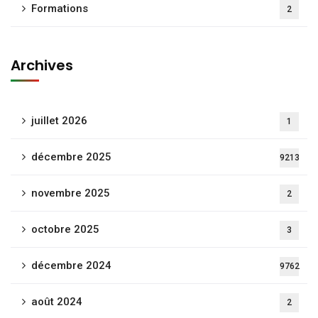
Formations
2
Archives
juillet 2026
1
décembre 2025
9213
novembre 2025
2
octobre 2025
3
décembre 2024
9762
août 2024
2