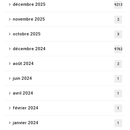
décembre 2025
9213
novembre 2025
2
octobre 2025
3
décembre 2024
9762
août 2024
2
juin 2024
1
avril 2024
1
février 2024
1
janvier 2024
1