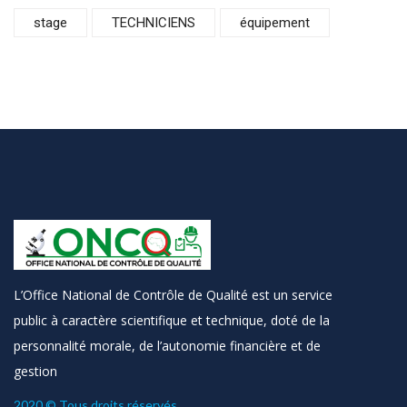
stage
TECHNICIENS
équipement
L’Office National de Contrôle de Qualité est un service
public à caractère scientifique et technique, doté de la
personnalité morale, de l’autonomie financière et de
gestion
2020 © Tous droits réservés.