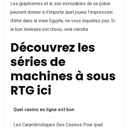
Les graphismes et le son incroyables de ce pokie
peuvent donner à n’importe quel joueur l’impression
d’être dans la vraie Egypte, ne vous inquiétez pas. Si
le bon itinéraire est choisi, cela viendra.
Découvrez les
séries de
machines à sous
RTG ici
Quel casino en ligne est bon
Les Caractéristiques Des Casinos Pour Ipad.