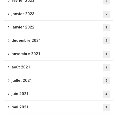
février 2023
2
janvier 2023
7
janvier 2022
1
décembre 2021
4
novembre 2021
1
août 2021
2
juillet 2021
2
juin 2021
4
mai 2021
1