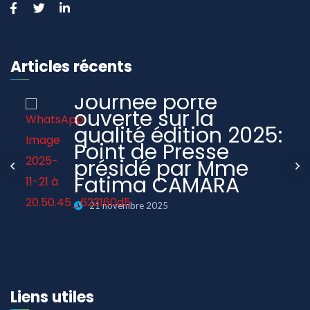
Articles récents
Journée porte
ouverte sur la
qualité édition 2025:
Point de Presse
présidé par Mme
Fatima CAMARA
21 novembre 2025
Liens utiles