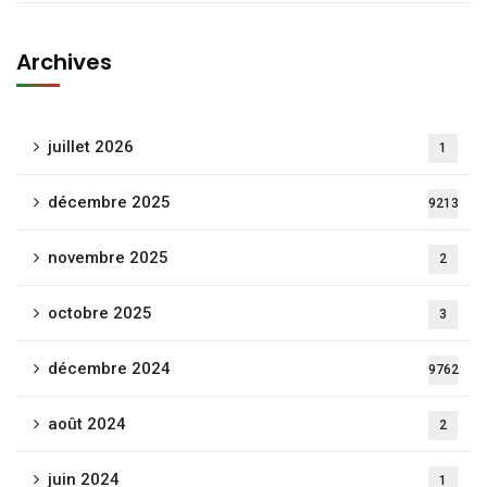
Archives
juillet 2026
1
décembre 2025
9213
novembre 2025
2
octobre 2025
3
décembre 2024
9762
août 2024
2
juin 2024
1