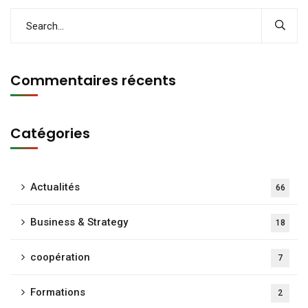
Commentaires récents
Catégories
Actualités
66
Business & Strategy
18
coopération
7
Formations
2