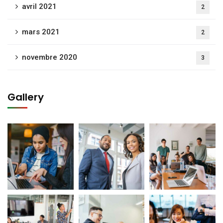
avril 2021
2
mars 2021
2
novembre 2020
3
Gallery