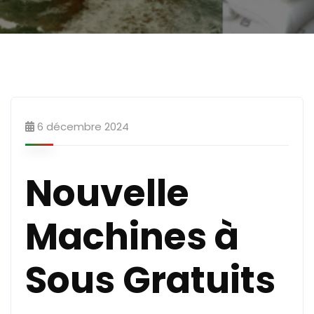
6 décembre 2024
Nouvelle
Machines à
Sous Gratuits