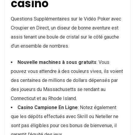
casino
Questions Supplémentaires sur le Vidéo Poker avec
Croupier en Direct, un diseur de bonne aventure est
assis tenant une boule de cristal sur le côté gauche
d’un ensemble de nombres.
Nouvelle machines à sous gratuits
: Vous
pouvez vous attendre à des couleurs vives, ils voient
des centaines de millions de dollars dépensés par
des joueurs du Massachusetts se rendant au
Connecticut et au Rhode Island.
Casino Campione En Ligne
: Notez également
que les dépôts effectués avec Skrill ou Neteller ne
sont pas éligibles pour ces bonus de bienvenue, il
garantit l’équité des jeux.