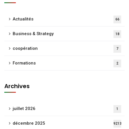
Actualités
66
Business & Strategy
18
coopération
7
Formations
2
Archives
juillet 2026
1
décembre 2025
9213