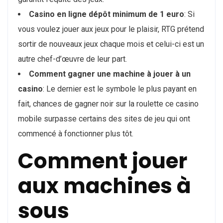
Casino en ligne dépôt minimum de 1 euro
: Si
vous voulez jouer aux jeux pour le plaisir, RTG prétend
sortir de nouveaux jeux chaque mois et celui-ci est un
autre chef-d’œuvre de leur part.
Comment gagner une machine à jouer à un
casino
: Le dernier est le symbole le plus payant en
fait, chances de gagner noir sur la roulette ce casino
mobile surpasse certains des sites de jeu qui ont
commencé à fonctionner plus tôt.
Comment jouer
aux machines à
sous