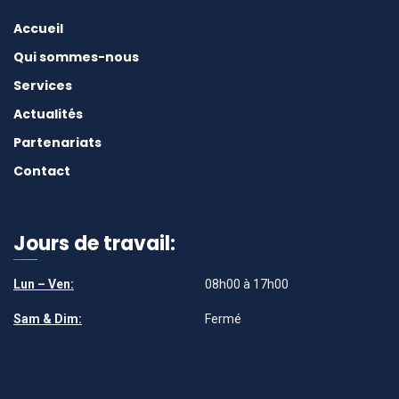
Accueil
Qui sommes-nous
Services
Actualités
Partenariats
Contact
Jours de travail:
Lun – Ven:
08h00 à 17h00
Sam & Dim:
Fermé