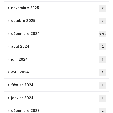
novembre 2025
2
octobre 2025
3
décembre 2024
9762
août 2024
2
juin 2024
1
avril 2024
1
février 2024
1
janvier 2024
1
décembre 2023
2