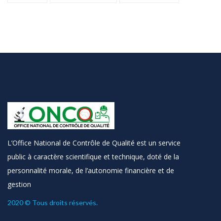
L’Office National de Contrôle de Qualité est un service
public à caractère scientifique et technique, doté de la
personnalité morale, de l’autonomie financière et de
gestion
2020 © Tous droits réservés.