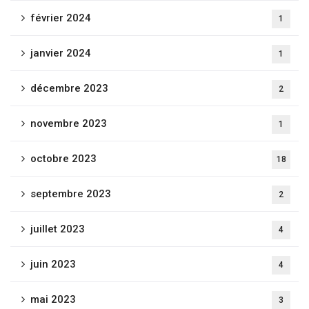
février 2024
1
janvier 2024
1
décembre 2023
2
novembre 2023
1
octobre 2023
18
septembre 2023
2
juillet 2023
4
juin 2023
4
mai 2023
3