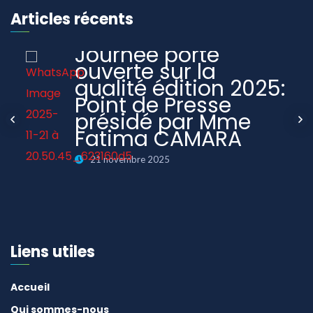
Articles récents
Journée porte
ouverte sur la
qualité édition 2025:
Point de Presse
présidé par Mme
Fatima CAMARA
21 novembre 2025
Liens utiles
Accueil
Qui sommes-nous