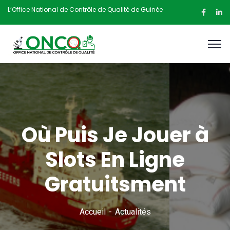
L’Office National de Contrôle de Qualité de Guinée
Où Puis Je Jouer à
Slots En Ligne
Gratuitsment
Accueil
Actualités