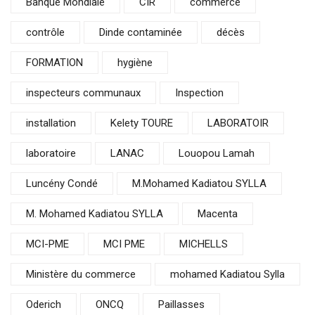
Banque Mondiale
CIR
commerce
contrôle
Dinde contaminée
décès
FORMATION
hygiène
inspecteurs communaux
Inspection
installation
Kelety TOURE
LABORATOIR
laboratoire
LANAC
Louopou Lamah
Luncény Condé
M.Mohamed Kadiatou SYLLA
M. Mohamed Kadiatou SYLLA
Macenta
MCI-PME
MCI PME
MICHELLS
Ministère du commerce
mohamed Kadiatou Sylla
Oderich
ONCQ
Paillasses