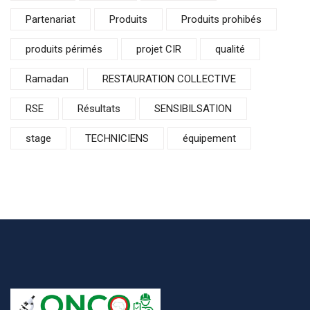
Partenariat
Produits
Produits prohibés
produits périmés
projet CIR
qualité
Ramadan
RESTAURATION COLLECTIVE
RSE
Résultats
SENSIBILSATION
stage
TECHNICIENS
équipement