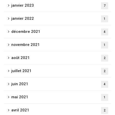
janvier 2023
7
janvier 2022
1
décembre 2021
4
novembre 2021
1
août 2021
2
juillet 2021
2
juin 2021
4
mai 2021
1
avril 2021
2