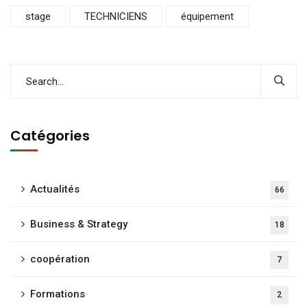
stage
TECHNICIENS
équipement
Catégories
Actualités
66
Business & Strategy
18
coopération
7
Formations
2