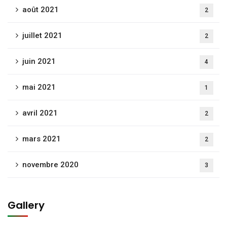
août 2021
2
juillet 2021
2
juin 2021
4
mai 2021
1
avril 2021
2
mars 2021
2
novembre 2020
3
Gallery