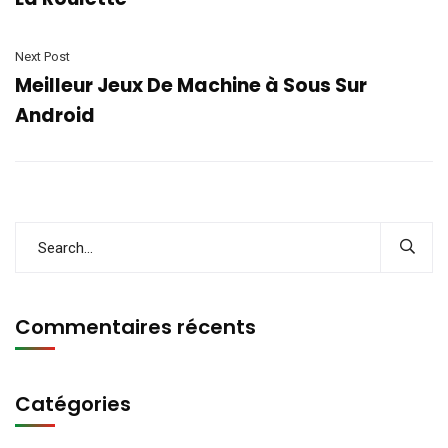
Next Post
Meilleur Jeux De Machine à Sous Sur
Android
Commentaires récents
Catégories