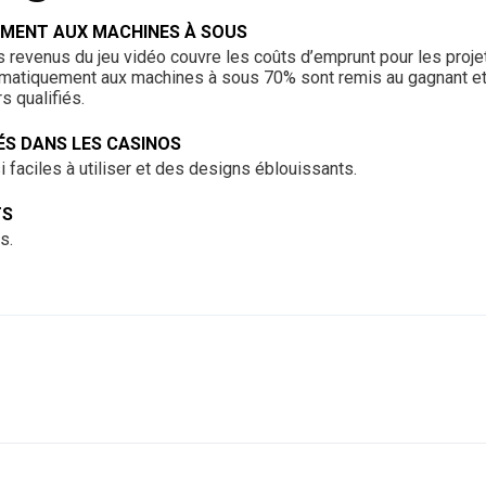
MENT AUX MACHINES À SOUS
les revenus du jeu vidéo couvre les coûts d’emprunt pour les proje
ématiquement aux machines à sous 70% sont remis au gagnant et
s qualifiés.
ÉS DANS LES CASINOS
 faciles à utiliser et des designs éblouissants.
TS
s.