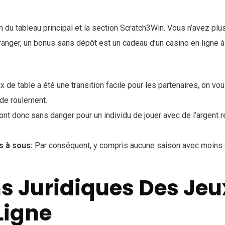
n du tableau principal et la section Scratch3Win. Vous n’avez plu
ranger, un bonus sans dépôt est un cadeau d’un casino en ligne à
de table a été une transition facile pour les partenaires, on vou
 de roulement.
ont donc sans danger pour un individu de jouer avec de l’argent r
s à sous:
Par conséquent, y compris aucune saison avec moins
ns Juridiques Des Jeu
Ligne