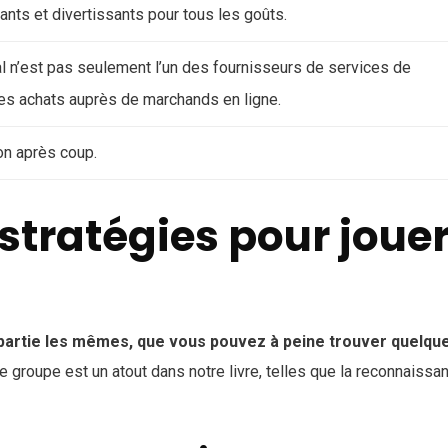
ts et divertissants pour tous les goûts.
l n’est pas seulement l’un des fournisseurs de services de
les achats auprès de marchands en ligne.
ion après coup.
 stratégies pour joue
partie les mêmes, que vous pouvez à peine trouver quelqu
 groupe est un atout dans notre livre, telles que la reconnaissa