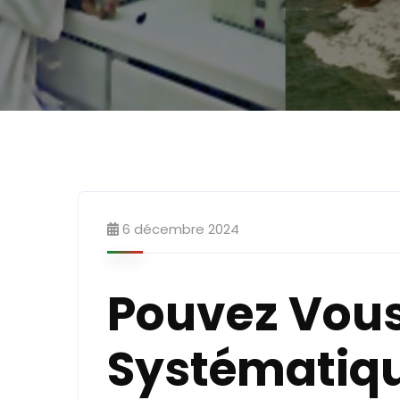
6 décembre 2024
Pouvez Vou
Systématiq