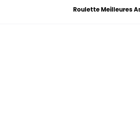
Roulette Meilleures A