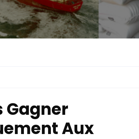
s Gagner
uement Aux