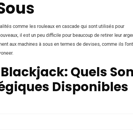
Sous
lités comme les rouleaux en cascade qui sont utilisés pour
veaux, il est un peu difficile pour beaucoup de retirer leur arge
nt aux machines à sous en termes de devises, comme ils l’ont 
yoneer.
 Blackjack: Quels Son
tégiques Disponibles