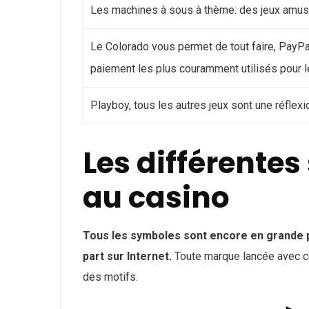
Les machines à sous à thème: des jeux amusan
Le Colorado vous permet de tout faire, PayPa
paiement les plus couramment utilisés pour 
Playboy, tous les autres jeux sont une réflex
Les différentes
au casino
Tous les symboles sont encore en grande 
part sur Internet.
Toute marque lancée avec ce
des motifs.