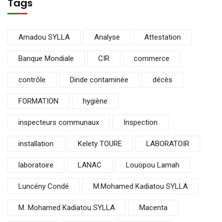
Tags
Amadou SYLLA
Analyse
Attestation
Banque Mondiale
CIR
commerce
contrôle
Dinde contaminée
décès
FORMATION
hygiène
inspecteurs communaux
Inspection
installation
Kelety TOURE
LABORATOIR
laboratoire
LANAC
Louopou Lamah
Luncény Condé
M.Mohamed Kadiatou SYLLA
M. Mohamed Kadiatou SYLLA
Macenta