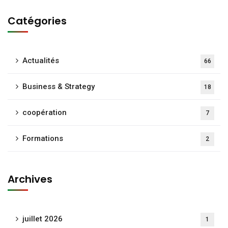
Catégories
Actualités
66
Business & Strategy
18
coopération
7
Formations
2
Archives
juillet 2026
1