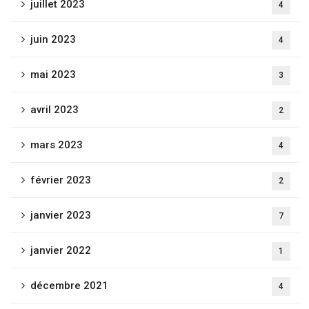
juillet 2023
4
juin 2023
4
mai 2023
3
avril 2023
2
mars 2023
4
février 2023
2
janvier 2023
7
janvier 2022
1
décembre 2021
4