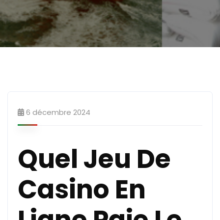
6 décembre 2024
Quel Jeu De
Casino En
Ligne Paie Le