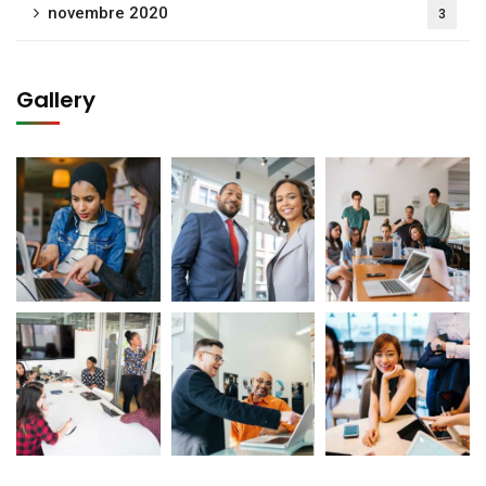
novembre 2020
3
Gallery