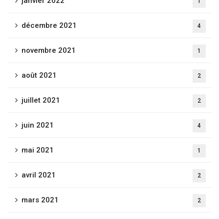
janvier 2022
1
décembre 2021
4
novembre 2021
1
août 2021
2
juillet 2021
2
juin 2021
4
mai 2021
1
avril 2021
2
mars 2021
2