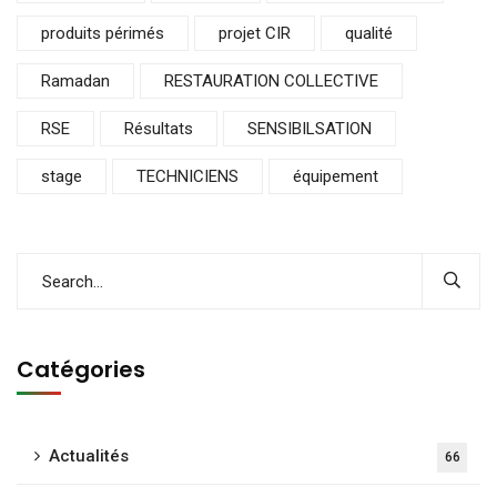
produits périmés
projet CIR
qualité
Ramadan
RESTAURATION COLLECTIVE
RSE
Résultats
SENSIBILSATION
stage
TECHNICIENS
équipement
Catégories
Actualités
66