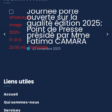
Journée porte
ouverte sur la
qualité édition 2025:
Point de Presse
présidé par Mme
Fatima CAMARA
21 novembre 2025
Liens utiles
Accueil
Qui sommes-nous
Services