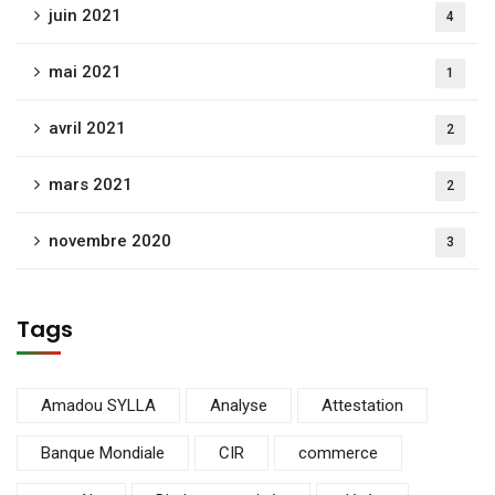
juin 2021
4
mai 2021
1
avril 2021
2
mars 2021
2
novembre 2020
3
Tags
Amadou SYLLA
Analyse
Attestation
Banque Mondiale
CIR
commerce