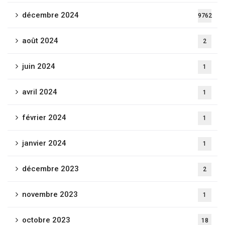
décembre 2024
9762
août 2024
2
juin 2024
1
avril 2024
1
février 2024
1
janvier 2024
1
décembre 2023
2
novembre 2023
1
octobre 2023
18