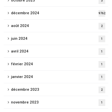
octobre 2025
3
décembre 2024
9762
août 2024
2
juin 2024
1
avril 2024
1
février 2024
1
janvier 2024
1
décembre 2023
2
novembre 2023
1