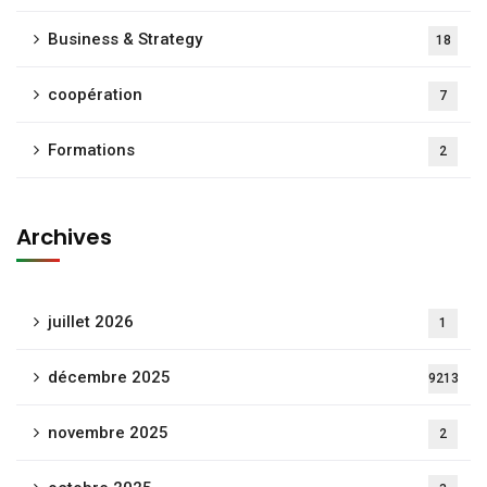
Business & Strategy
18
coopération
7
Formations
2
Archives
juillet 2026
1
décembre 2025
9213
novembre 2025
2