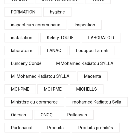
FORMATION
hygiène
inspecteurs communaux
Inspection
installation
Kelety TOURE
LABORATOIR
laboratoire
LANAC
Louopou Lamah
Luncény Condé
M.Mohamed Kadiatou SYLLA
M. Mohamed Kadiatou SYLLA
Macenta
MCI-PME
MCI PME
MICHELLS
Ministère du commerce
mohamed Kadiatou Sylla
Oderich
ONCQ
Paillasses
Partenariat
Produits
Produits prohibés