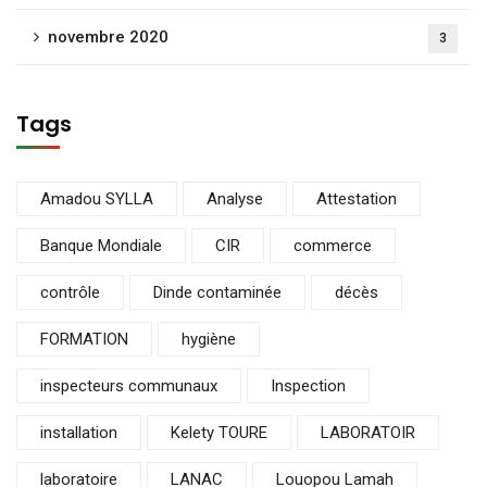
novembre 2020
3
Tags
Amadou SYLLA
Analyse
Attestation
Banque Mondiale
CIR
commerce
contrôle
Dinde contaminée
décès
FORMATION
hygiène
inspecteurs communaux
Inspection
installation
Kelety TOURE
LABORATOIR
laboratoire
LANAC
Louopou Lamah