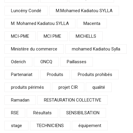
Luncény Condé
M.Mohamed Kadiatou SYLLA
M. Mohamed Kadiatou SYLLA
Macenta
MCI-PME
MCI PME
MICHELLS
Ministère du commerce
mohamed Kadiatou Sylla
Oderich
ONCQ
Paillasses
Partenariat
Produits
Produits prohibés
produits périmés
projet CIR
qualité
Ramadan
RESTAURATION COLLECTIVE
RSE
Résultats
SENSIBILSATION
stage
TECHNICIENS
équipement