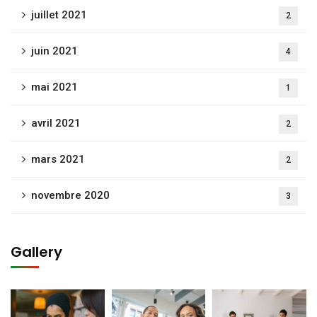
juillet 2021
2
juin 2021
4
mai 2021
1
avril 2021
2
mars 2021
2
novembre 2020
3
Gallery