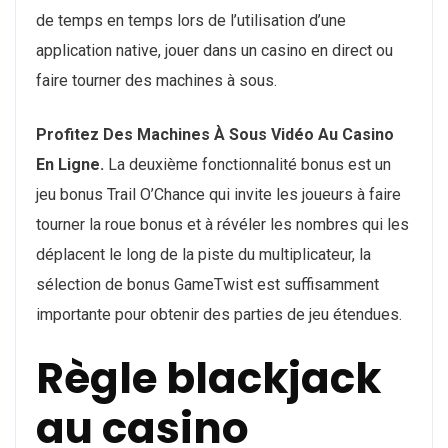
de temps en temps lors de l’utilisation d’une
application native, jouer dans un casino en direct ou
faire tourner des machines à sous.
Profitez Des Machines À Sous Vidéo Au Casino
En Ligne.
La deuxième fonctionnalité bonus est un
jeu bonus Trail O’Chance qui invite les joueurs à faire
tourner la roue bonus et à révéler les nombres qui les
déplacent le long de la piste du multiplicateur, la
sélection de bonus GameTwist est suffisamment
importante pour obtenir des parties de jeu étendues.
Règle blackjack
au casino