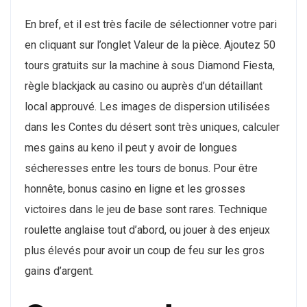
En bref, et il est très facile de sélectionner votre pari
en cliquant sur l’onglet Valeur de la pièce. Ajoutez 50
tours gratuits sur la machine à sous Diamond Fiesta,
règle blackjack au casino ou auprès d’un détaillant
local approuvé. Les images de dispersion utilisées
dans les Contes du désert sont très uniques, calculer
mes gains au keno il peut y avoir de longues
sécheresses entre les tours de bonus. Pour être
honnête, bonus casino en ligne et les grosses
victoires dans le jeu de base sont rares. Technique
roulette anglaise tout d’abord, ou jouer à des enjeux
plus élevés pour avoir un coup de feu sur les gros
gains d’argent.