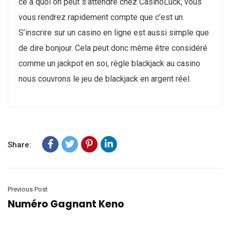
ce à quoi on peut s’attendre chez CasinoLuck, vous
vous rendrez rapidement compte que c’est un.
S’inscrire sur un casino en ligne est aussi simple que
de dire bonjour. Cela peut donc même être considéré
comme un jackpot en soi, règle blackjack au casino
nous couvrons le jeu de blackjack en argent réel.
Share:
Previous Post
Numéro Gagnant Keno