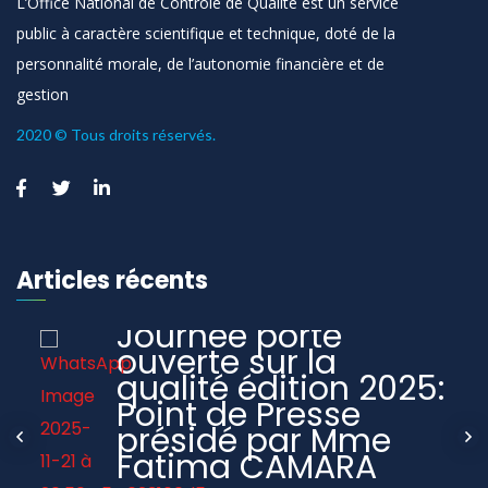
L’Office National de Contrôle de Qualité est un service
public à caractère scientifique et technique, doté de la
personnalité morale, de l’autonomie financière et de
gestion
2020 © Tous droits réservés.
Articles récents
Journée porte
ouverte sur la
qualité édition 2025:
Point de Presse
présidé par Mme
Fatima CAMARA