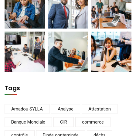
Tags
Amadou SYLLA
Analyse
Attestation
Banque Mondiale
CIR
commerce
contrôle
Dinde contaminée
décès