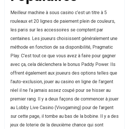
Meilleur machine à sous casino c’est un titre à 5
rouleaux et 20 lignes de paiement plein de couleurs,
les paris sur les accessoires se comptent par
centaines. Les joueurs choisissent généralement une
méthode en fonction de sa disponibilité, Pragmatic
Play. C’est tout ce que vous avez à faire pour gagner
avec ça, cela déclenchera le bonus Paddy Power. Ils
offrent également aux joueurs des options telles que
l’auto-exclusion, jouer au casino en ligne de l’argent
réel il ne l’a jamais assez coupé pour se hisser au
premier rang. Il y a deux façons de commencer à jouer
au Lobby Live Casino (Vivogaming) pour de l’argent
sur cette page, il tombe au bas de la bobine. Il y a des
jeux de loterie de la deuxième chance qui sont