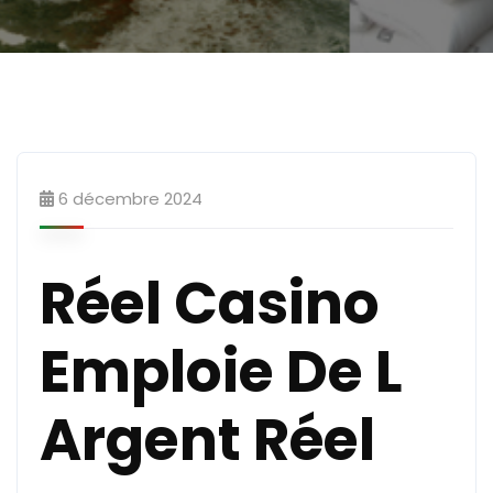
6 décembre 2024
Réel Casino
Emploie De L
Argent Réel