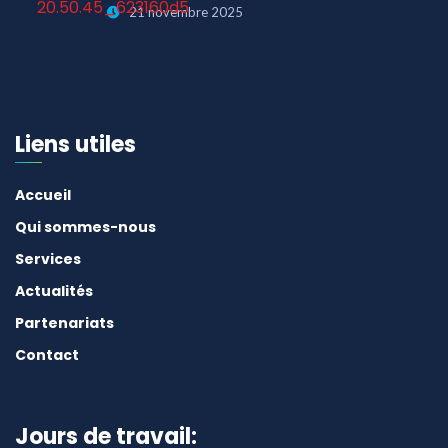
21 novembre 2025
Liens utiles
Accueil
Qui sommes-nous
Services
Actualités
Partenariats
Contact
Jours de travail: