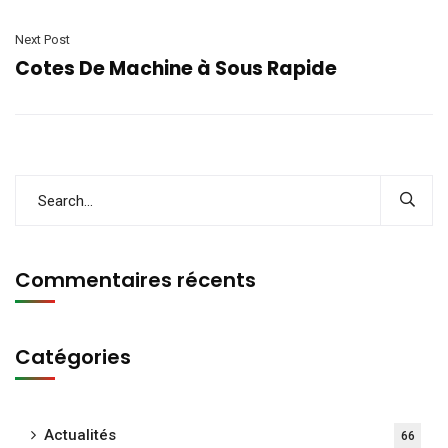
Next Post
Cotes De Machine à Sous Rapide
Commentaires récents
Catégories
Actualités
66