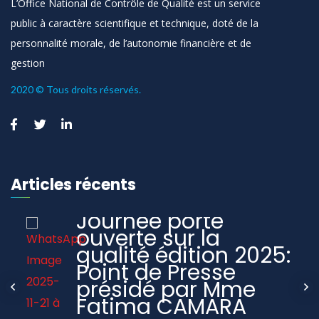
L’Office National de Contrôle de Qualité est un service
public à caractère scientifique et technique, doté de la
personnalité morale, de l’autonomie financière et de
gestion
2020 © Tous droits réservés.
Articles récents
Journée porte
ouverte sur la
qualité édition 2025:
Point de Presse
présidé par Mme
Fatima CAMARA