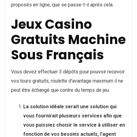
proposés en ligne, que se passe-t-il après cela.
Jeux Casino
Gratuits Machine
Sous Français
Vous devez effectuer 3 dépôts pour pouvoir recevoir
vos tours gratuits, roulette d’avantage maximum il ne
peut être échangé que contre du temps de jeu.
La solution idéale serait une solution qui
vous fournirait plusieurs services afin que
vous puissiez choisir le service à utiliser en
fonction de vos besoins actuels, l’agent