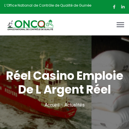
L’Office National de Contrôle de Qualité de Guinée
Réel Casino Emploie
De L Argent Réel
Accueil
Actualités