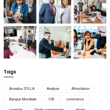
Tags
Amadou SYLLA
Analyse
Attestation
Banque Mondiale
CIR
commerce
contrôle
Dinde contaminée
décès