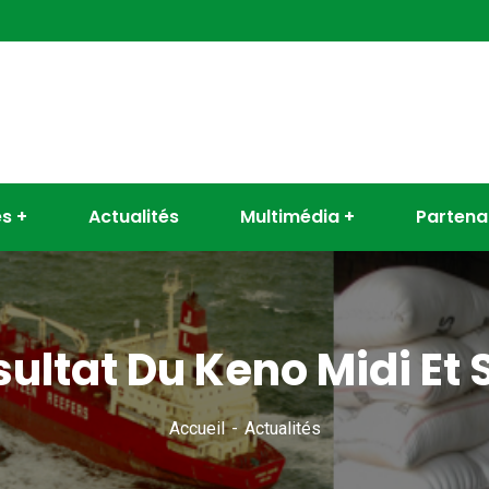
es
Actualités
Multimédia
Partena
ultat Du Keno Midi Et 
Accueil
Actualités