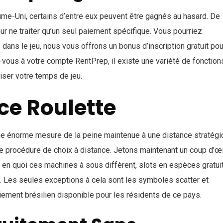
aume-Uni, certains d’entre eux peuvent être gagnés au hasard. De
ur ne traiter qu’un seul paiement spécifique. Vous pourriez
ans le jeu, nous vous offrons un bonus d’inscription gratuit pou
-vous à votre compte RentPrep, il existe une variété de fonction
iser votre temps de jeu.
ce Roulette
 une énorme mesure de la peine maintenue à une distance stratég
une procédure de choix à distance. Jetons maintenant un coup d’œi
 en quoi ces machines à sous diffèrent, slots en espèces gratui
. Les seules exceptions à cela sont les symboles scatter et
ement brésilien disponible pour les résidents de ce pays.