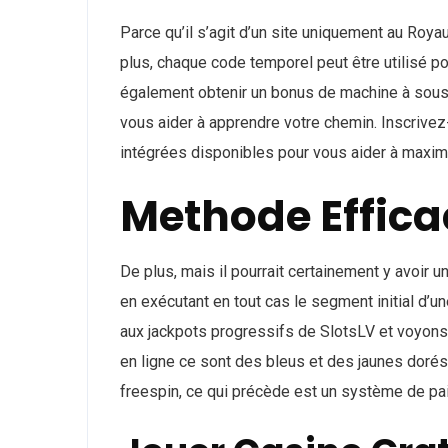
Parce qu’il s’agit d’un site uniquement au Roy
plus, chaque code temporel peut être utilisé po
également obtenir un bonus de machine à sous d
vous aider à apprendre votre chemin. Inscrivez
intégrées disponibles pour vous aider à maxim
Methode Effica
De plus, mais il pourrait certainement y avoir
en exécutant en tout cas le segment initial d’
aux jackpots progressifs de SlotsLV et voyons
en ligne ce sont des bleus et des jaunes dorés
freespin, ce qui précède est un système de pai