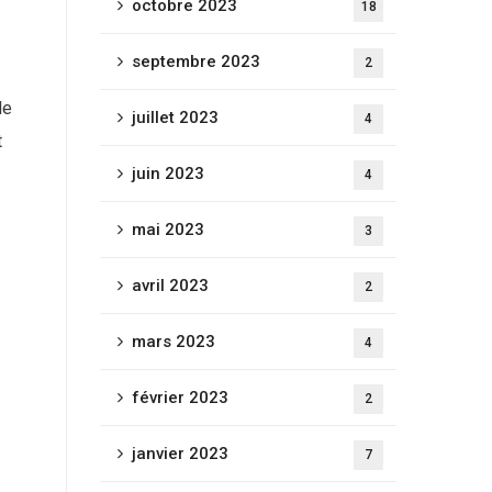
octobre 2023
18
septembre 2023
2
le
juillet 2023
4
t
juin 2023
4
mai 2023
3
avril 2023
2
mars 2023
4
février 2023
2
janvier 2023
7