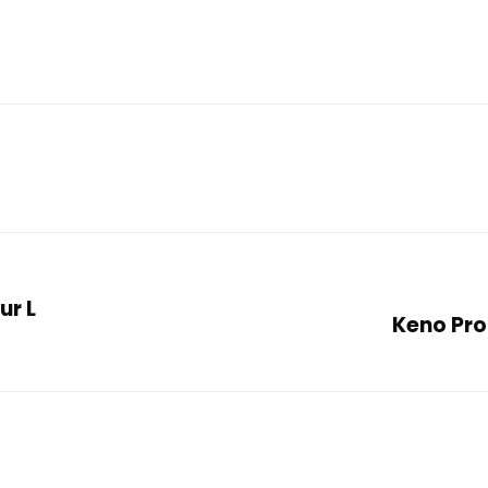
ur L
Keno Pro