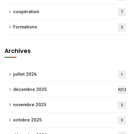
coopération
7
Formations
2
Archives
juillet 2026
1
décembre 2025
9213
novembre 2025
2
octobre 2025
3