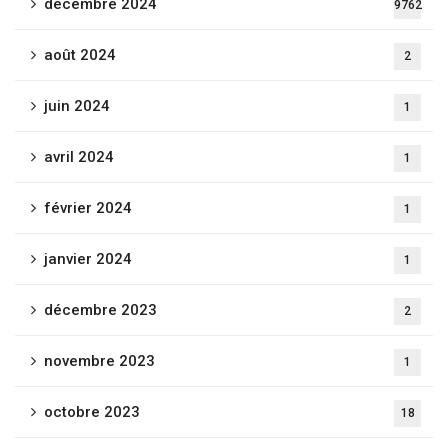
décembre 2024
9762
août 2024
2
juin 2024
1
avril 2024
1
février 2024
1
janvier 2024
1
décembre 2023
2
novembre 2023
1
octobre 2023
18