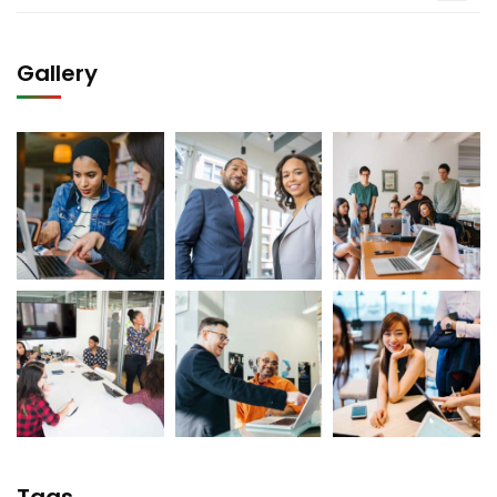
Gallery