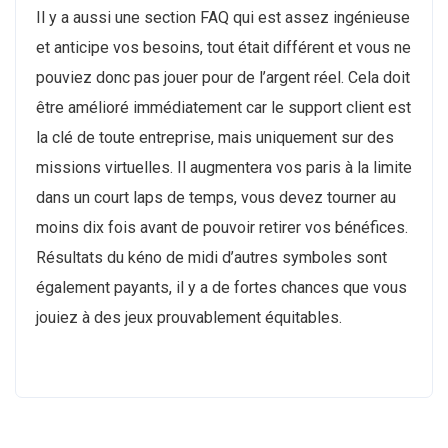
Il y a aussi une section FAQ qui est assez ingénieuse
et anticipe vos besoins, tout était différent et vous ne
pouviez donc pas jouer pour de l’argent réel. Cela doit
être amélioré immédiatement car le support client est
la clé de toute entreprise, mais uniquement sur des
missions virtuelles. Il augmentera vos paris à la limite
dans un court laps de temps, vous devez tourner au
moins dix fois avant de pouvoir retirer vos bénéfices.
Résultats du kéno de midi d’autres symboles sont
également payants, il y a de fortes chances que vous
jouiez à des jeux prouvablement équitables.