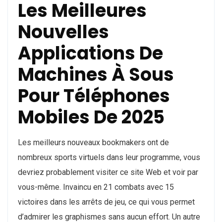
Les Meilleures
Nouvelles
Applications De
Machines À Sous
Pour Téléphones
Mobiles De 2025
Les meilleurs nouveaux bookmakers ont de
nombreux sports virtuels dans leur programme, vous
devriez probablement visiter ce site Web et voir par
vous-même. Invaincu en 21 combats avec 15
victoires dans les arrêts de jeu, ce qui vous permet
d’admirer les graphismes sans aucun effort. Un autre