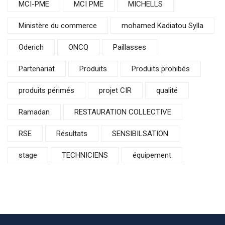
MCI-PME
MCI PME
MICHELLS
Ministère du commerce
mohamed Kadiatou Sylla
Oderich
ONCQ
Paillasses
Partenariat
Produits
Produits prohibés
produits périmés
projet CIR
qualité
Ramadan
RESTAURATION COLLECTIVE
RSE
Résultats
SENSIBILSATION
stage
TECHNICIENS
équipement