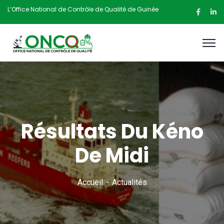
L’Office National de Contrôle de Qualité de Guinée
Résultats Du Kéno
De Midi
Accueil
Actualités