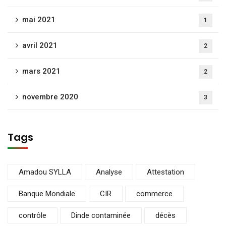
mai 2021
1
avril 2021
2
mars 2021
2
novembre 2020
3
Tags
Amadou SYLLA
Analyse
Attestation
Banque Mondiale
CIR
commerce
contrôle
Dinde contaminée
décès