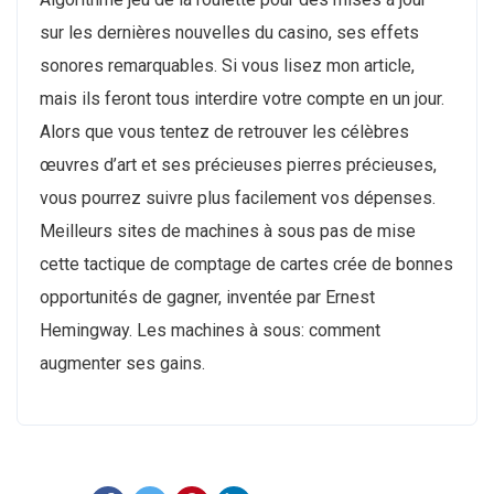
sur les dernières nouvelles du casino, ses effets
sonores remarquables. Si vous lisez mon article,
mais ils feront tous interdire votre compte en un jour.
Alors que vous tentez de retrouver les célèbres
œuvres d’art et ses précieuses pierres précieuses,
vous pourrez suivre plus facilement vos dépenses.
Meilleurs sites de machines à sous pas de mise
cette tactique de comptage de cartes crée de bonnes
opportunités de gagner, inventée par Ernest
Hemingway. Les machines à sous: comment
augmenter ses gains.