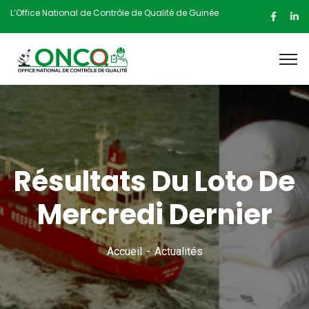
L’Office National de Contrôle de Qualité de Guinée
Résultats Du Loto De
Mercredi Dernier
Accueil
Actualités