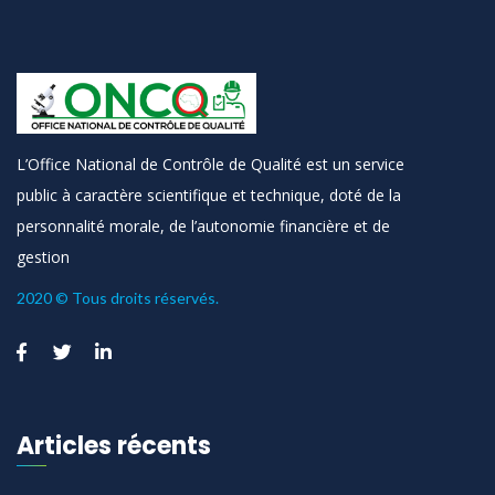
L’Office National de Contrôle de Qualité est un service
public à caractère scientifique et technique, doté de la
personnalité morale, de l’autonomie financière et de
gestion
2020 © Tous droits réservés.
Articles récents