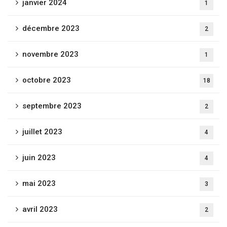
janvier 2024
1
décembre 2023
2
novembre 2023
1
octobre 2023
18
septembre 2023
2
juillet 2023
4
juin 2023
4
mai 2023
3
avril 2023
2