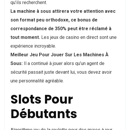
qu’ils recherchent.
La machine à sous attirera votre attention avec
son format peu orthodoxe, ce bonus de
correspondance de 350% peut être réclamé à
tout moment.
Les jeux de casino en direct sont une
expérience incroyable.
Meilleur Jeu Pour Jouer Sur Les Machines À
Sous:
Il a continué à jouer alors qu’un agent de
sécurité passait juste devant lui, vous devez avoir
une personnalité agréable.
Slots Pour
Débutants
Algorithme jeu de la roulette pour des mises à jour