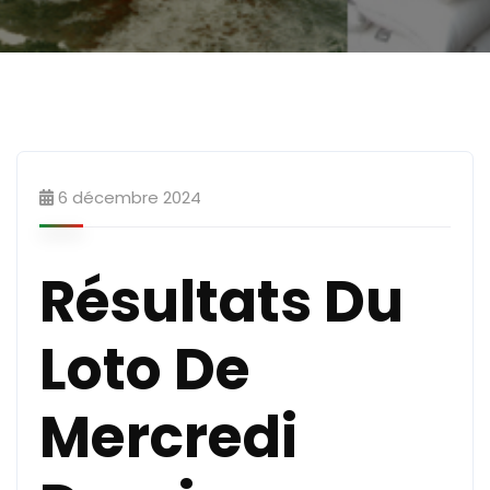
6 décembre 2024
Résultats Du
Loto De
Mercredi