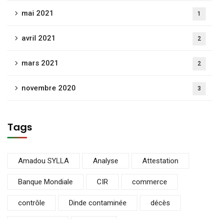
mai 2021
1
avril 2021
2
mars 2021
2
novembre 2020
3
Tags
Amadou SYLLA
Analyse
Attestation
Banque Mondiale
CIR
commerce
contrôle
Dinde contaminée
décès