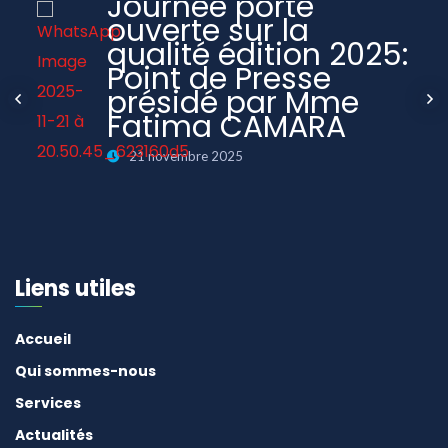
Journée porte
ouverte sur la
qualité édition 2025:
Point de Presse
présidé par Mme
Fatima CAMARA
21 novembre 2025
Liens utiles
Accueil
Qui sommes-nous
Services
Actualités