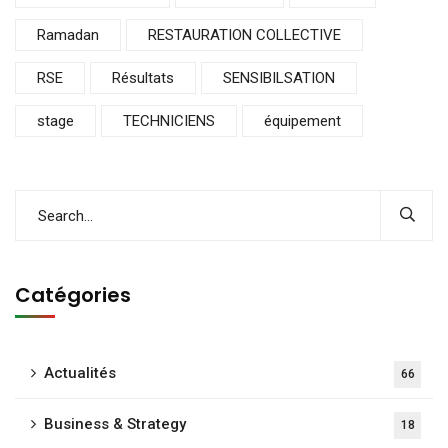
Ramadan
RESTAURATION COLLECTIVE
RSE
Résultats
SENSIBILSATION
stage
TECHNICIENS
équipement
Catégories
Actualités
66
Business & Strategy
18