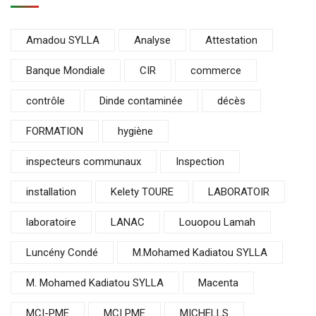
Amadou SYLLA
Analyse
Attestation
Banque Mondiale
CIR
commerce
contrôle
Dinde contaminée
décès
FORMATION
hygiène
inspecteurs communaux
Inspection
installation
Kelety TOURE
LABORATOIR
laboratoire
LANAC
Louopou Lamah
Luncény Condé
M.Mohamed Kadiatou SYLLA
M. Mohamed Kadiatou SYLLA
Macenta
MCI-PME
MCI PME
MICHELLS