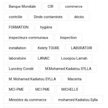
Banque Mondiale
CIR
commerce
contrôle
Dinde contaminée
décès
FORMATION
hygiène
inspecteurs communaux
Inspection
installation
Kelety TOURE
LABORATOIR
laboratoire
LANAC
Louopou Lamah
Luncény Condé
M.Mohamed Kadiatou SYLLA
M. Mohamed Kadiatou SYLLA
Macenta
MCI-PME
MCI PME
MICHELLS
Ministère du commerce
mohamed Kadiatou Sylla