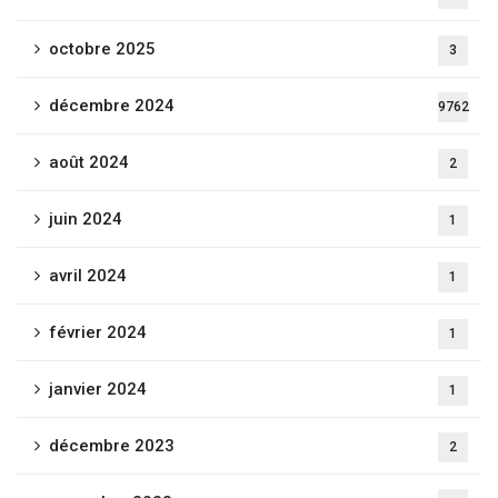
octobre 2025
3
décembre 2024
9762
août 2024
2
juin 2024
1
avril 2024
1
février 2024
1
janvier 2024
1
décembre 2023
2