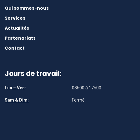
Qui sommes-nous
Services
Actualités
Partenariats
Contact
Jours de travail:
Lun – Ven:
08h00 à 17h00
Sam & Dim:
Fermé