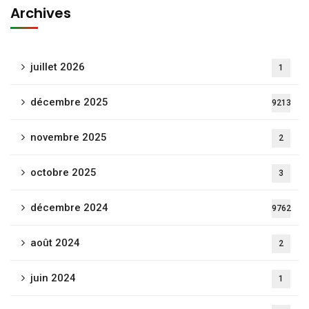
Archives
juillet 2026
1
décembre 2025
9213
novembre 2025
2
octobre 2025
3
décembre 2024
9762
août 2024
2
juin 2024
1