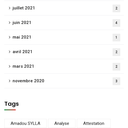
juillet 2021
2
juin 2021
4
mai 2021
1
avril 2021
2
mars 2021
2
novembre 2020
3
Tags
Amadou SYLLA
Analyse
Attestation