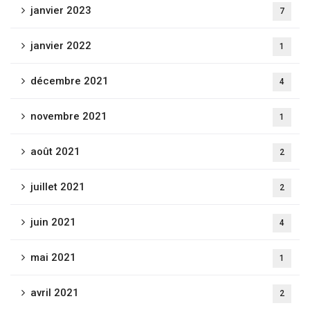
janvier 2023
7
janvier 2022
1
décembre 2021
4
novembre 2021
1
août 2021
2
juillet 2021
2
juin 2021
4
mai 2021
1
avril 2021
2