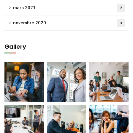
mars 2021
2
novembre 2020
3
Gallery