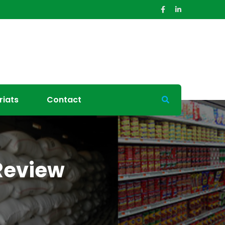
riats
Contact
Review