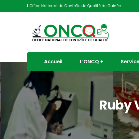
L’Office National de Contrôle de Qualité de Guinée
Accueil
L’ONCQ
Servic
Ruby 