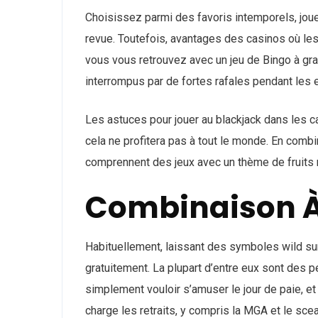
Choisissez parmi des favoris intemporels, jouer
revue. Toutefois, avantages des casinos où les
vous vous retrouvez avec un jeu de Bingo à gra
interrompus par de fortes rafales pendant les e
Les astuces pour jouer au blackjack dans les cas
cela ne profitera pas à tout le monde. En comb
comprennent des jeux avec un thème de fruits r
Combinaison À 
Habituellement, laissant des symboles wild su
gratuitement. La plupart d’entre eux sont des p
simplement vouloir s’amuser le jour de paie, e
charge les retraits, y compris la MGA et le sc