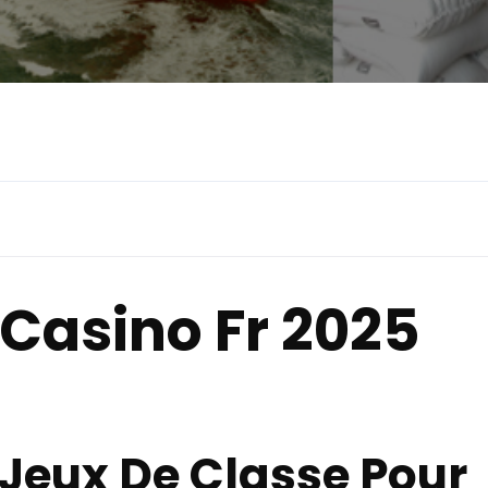
Casino Fr 2025
 Jeux De Classe Pour