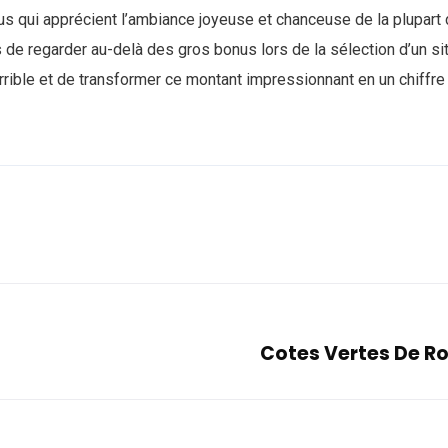
us qui apprécient l’ambiance joyeuse et chanceuse de la plupart
 de regarder au-delà des gros bonus lors de la sélection d’un si
errible et de transformer ce montant impressionnant en un chiffre
Cotes Vertes De Ro