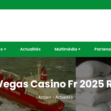
es
Actualités
Multimédia
Partena
Vegas Casino Fr 2025 
Accueil
Actualités