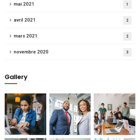
mai 2021
1
avril 2021
2
mars 2021
2
novembre 2020
3
Gallery