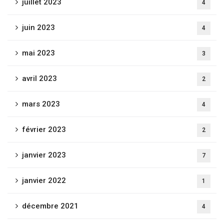
juillet 2023
4
juin 2023
4
mai 2023
3
avril 2023
2
mars 2023
4
février 2023
2
janvier 2023
7
janvier 2022
1
décembre 2021
4