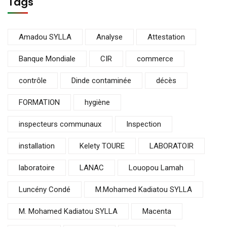
Tags
Amadou SYLLA
Analyse
Attestation
Banque Mondiale
CIR
commerce
contrôle
Dinde contaminée
décès
FORMATION
hygiène
inspecteurs communaux
Inspection
installation
Kelety TOURE
LABORATOIR
laboratoire
LANAC
Louopou Lamah
Luncény Condé
M.Mohamed Kadiatou SYLLA
M. Mohamed Kadiatou SYLLA
Macenta