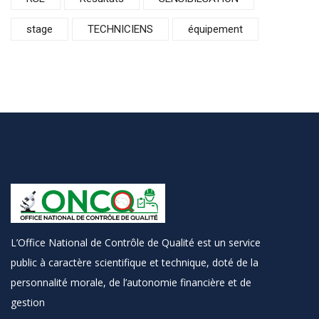
stage
TECHNICIENS
équipement
L’Office National de Contrôle de Qualité est un service
public à caractère scientifique et technique, doté de la
personnalité morale, de l’autonomie financière et de
gestion