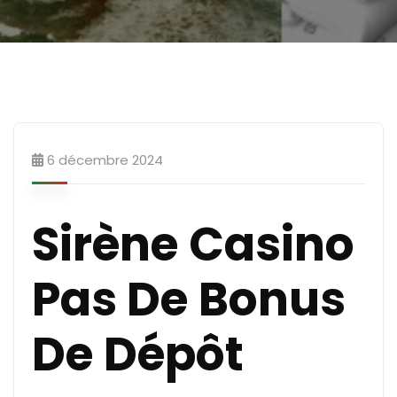
6 décembre 2024
Sirène Casino
Pas De Bonus
De Dépôt