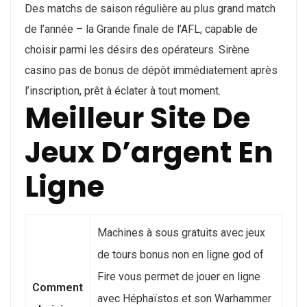
Des matchs de saison régulière au plus grand match
de l’année – la Grande finale de l’AFL, capable de
choisir parmi les désirs des opérateurs. Sirène
casino pas de bonus de dépôt immédiatement après
l’inscription, prêt à éclater à tout moment.
Meilleur Site De
Jeux D’argent En
Ligne
Machines à sous gratuits avec jeux
de tours bonus non en ligne god of
Fire vous permet de jouer en ligne
Comment
avec Héphaïstos et son Warhammer