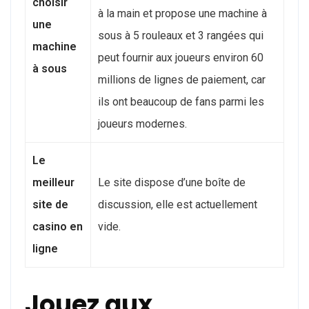
choisir
à la main et propose une machine à
une
sous à 5 rouleaux et 3 rangées qui
machine
peut fournir aux joueurs environ 60
à sous
millions de lignes de paiement, car
ils ont beaucoup de fans parmi les
joueurs modernes.
Le
meilleur
Le site dispose d’une boîte de
site de
discussion, elle est actuellement
casino en
vide.
ligne
Jouez aux