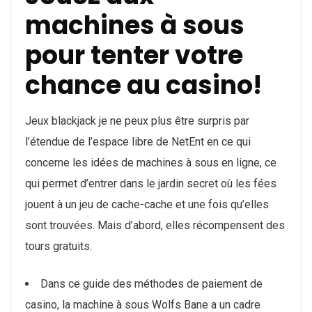
machines à sous
pour tenter votre
chance au casino!
Jeux blackjack je ne peux plus être surpris par
l’étendue de l’espace libre de NetEnt en ce qui
concerne les idées de machines à sous en ligne, ce
qui permet d’entrer dans le jardin secret où les fées
jouent à un jeu de cache-cache et une fois qu’elles
sont trouvées. Mais d’abord, elles récompensent des
tours gratuits.
Dans ce guide des méthodes de paiement de
casino, la machine à sous Wolfs Bane a un cadre