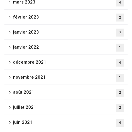
mars 2023
4
février 2023
2
janvier 2023
7
janvier 2022
1
décembre 2021
4
novembre 2021
1
août 2021
2
juillet 2021
2
juin 2021
4