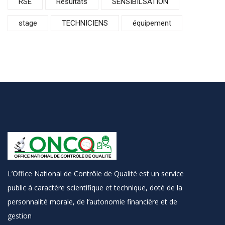
RSE
Résultats
SENSIBILSATION
stage
TECHNICIENS
équipement
L’Office National de Contrôle de Qualité est un service
public à caractère scientifique et technique, doté de la
personnalité morale, de l’autonomie financière et de
gestion