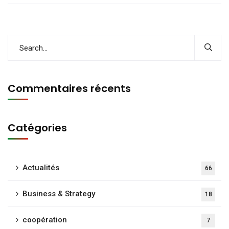
Commentaires récents
Catégories
Actualités
66
Business & Strategy
18
coopération
7