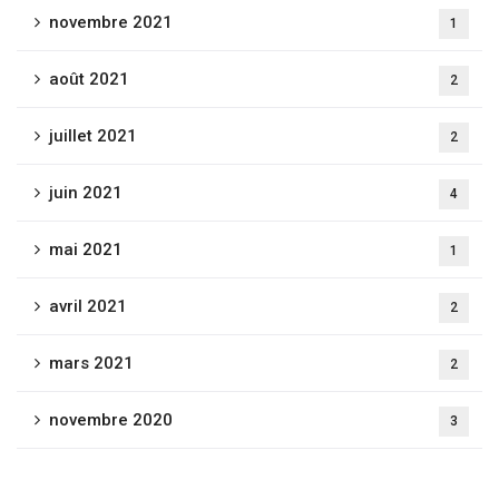
novembre 2021
1
août 2021
2
juillet 2021
2
juin 2021
4
mai 2021
1
avril 2021
2
mars 2021
2
novembre 2020
3