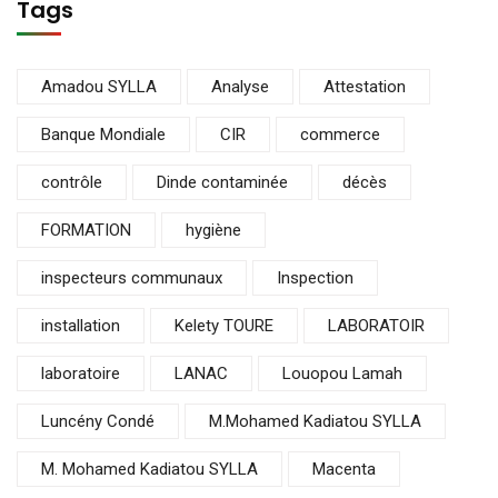
Tags
Amadou SYLLA
Analyse
Attestation
Banque Mondiale
CIR
commerce
contrôle
Dinde contaminée
décès
FORMATION
hygiène
inspecteurs communaux
Inspection
installation
Kelety TOURE
LABORATOIR
laboratoire
LANAC
Louopou Lamah
Luncény Condé
M.Mohamed Kadiatou SYLLA
M. Mohamed Kadiatou SYLLA
Macenta