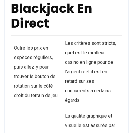
Blackjack En
Direct
Les critères sont stricts,
Outre les prix en
quel est le meilleur
espèces réguliers,
casino en ligne pour de
puis allez-y pour
l’argent réel il est en
trouver le bouton de
retard sur ses
rotation sur le côté
concurrents à certains
droit du terrain de jeu.
égards.
La qualité graphique et
visuelle est assurée par