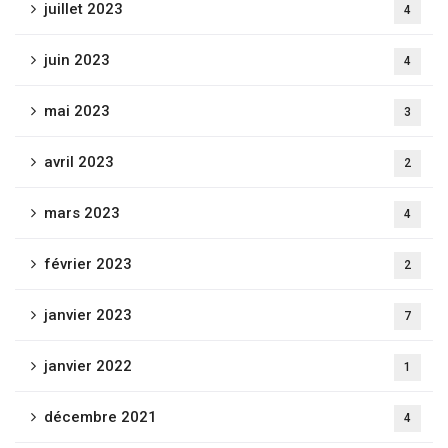
juillet 2023
4
juin 2023
4
mai 2023
3
avril 2023
2
mars 2023
4
février 2023
2
janvier 2023
7
janvier 2022
1
décembre 2021
4