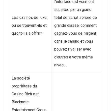
l’interface est vraiment
sculptée par un grand
Les casinos de luxe:
total de script sonore de
où se trouvent-ils et
grande classe, comment
qu’ont-ils à offrir?
gagnez-vous de l’argent
dans le casino et vous
pouvez rivaliser avec
d’autres à votre même
niveau.
La société
propriétaire du
Casino Rich est
Blacknote
Entertainment Group