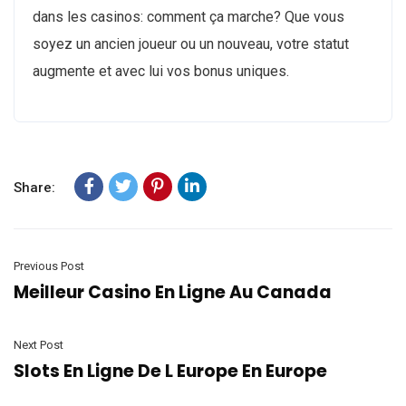
dans les casinos: comment ça marche? Que vous
soyez un ancien joueur ou un nouveau, votre statut
augmente et avec lui vos bonus uniques.
Share:
Previous Post
Meilleur Casino En Ligne Au Canada
Next Post
Slots En Ligne De L Europe En Europe