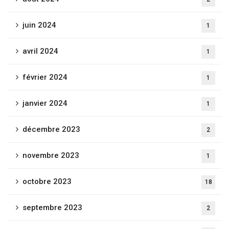
juin 2024
1
avril 2024
1
février 2024
1
janvier 2024
1
décembre 2023
2
novembre 2023
1
octobre 2023
18
septembre 2023
2