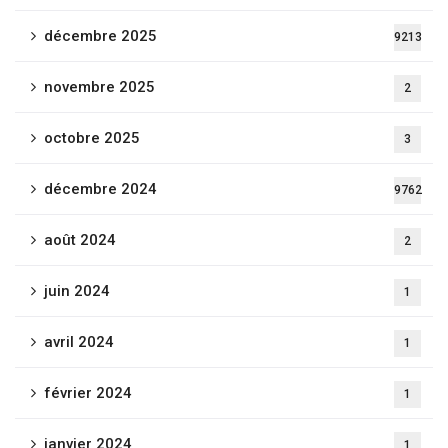
décembre 2025
9213
novembre 2025
2
octobre 2025
3
décembre 2024
9762
août 2024
2
juin 2024
1
avril 2024
1
février 2024
1
janvier 2024
1