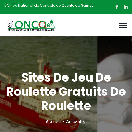
L’Office National de Contrôle de Qualité de Guinée
Sites De Jeu De
Roulette Gratuits De
Roulette
Accueil
Actualités