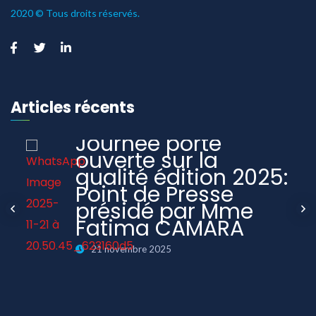
2020 © Tous droits réservés.
Articles récents
Journée porte
ouverte sur la
qualité édition 2025:
Point de Presse
présidé par Mme
Fatima CAMARA
21 novembre 2025