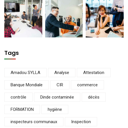
Tags
Amadou SYLLA
Analyse
Attestation
Banque Mondiale
CIR
commerce
contrôle
Dinde contaminée
décès
FORMATION
hygiène
inspecteurs communaux
Inspection