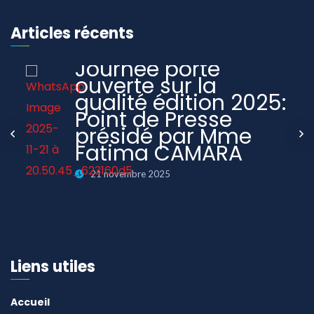
Articles récents
Journée porte
ouverte sur la
qualité édition 2025:
Point de Presse
présidé par Mme
Fatima CAMARA
21 novembre 2025
Liens utiles
Accueil