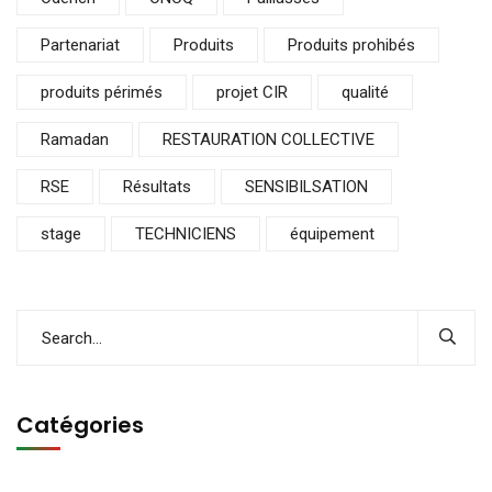
Partenariat
Produits
Produits prohibés
produits périmés
projet CIR
qualité
Ramadan
RESTAURATION COLLECTIVE
RSE
Résultats
SENSIBILSATION
stage
TECHNICIENS
équipement
Catégories