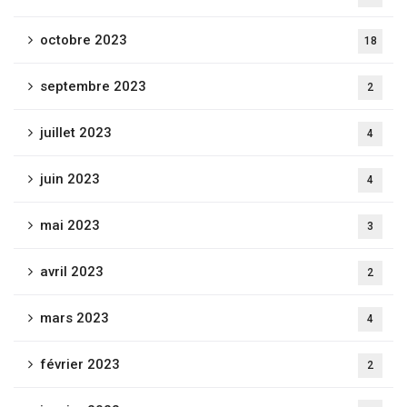
octobre 2023
18
septembre 2023
2
juillet 2023
4
juin 2023
4
mai 2023
3
avril 2023
2
mars 2023
4
février 2023
2