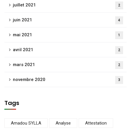
juillet 2021
2
juin 2021
4
mai 2021
1
avril 2021
2
mars 2021
2
novembre 2020
3
Tags
Amadou SYLLA
Analyse
Attestation