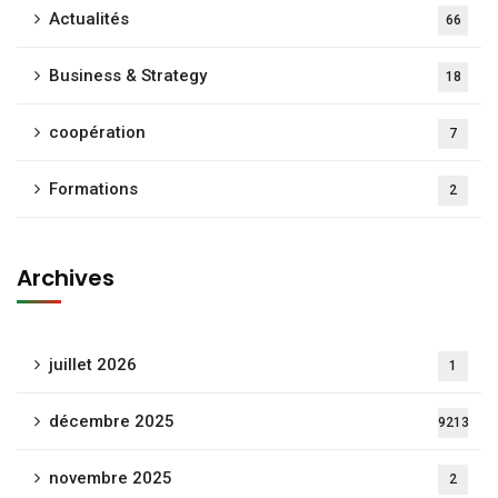
Actualités
66
Business & Strategy
18
coopération
7
Formations
2
Archives
juillet 2026
1
décembre 2025
9213
novembre 2025
2