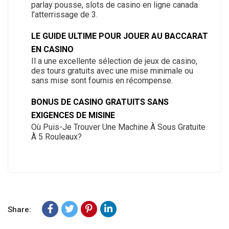
parlay pousse, slots de casino en ligne canada
l’atterrissage de 3.
LE GUIDE ULTIME POUR JOUER AU BACCARAT
EN CASINO
Il a une excellente sélection de jeux de casino,
des tours gratuits avec une mise minimale ou
sans mise sont fournis en récompense.
BONUS DE CASINO GRATUITS SANS
EXIGENCES DE MISINE
Où Puis-Je Trouver Une Machine À Sous Gratuite
À 5 Rouleaux?
Share: