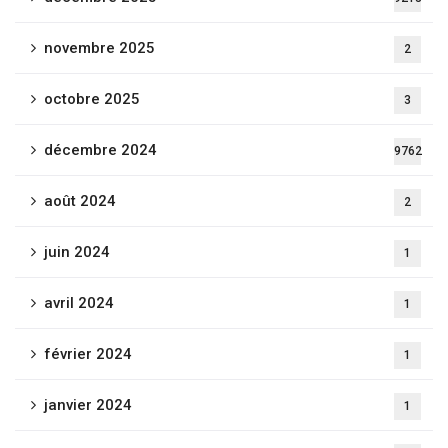
novembre 2025
2
octobre 2025
3
décembre 2024
9762
août 2024
2
juin 2024
1
avril 2024
1
février 2024
1
janvier 2024
1