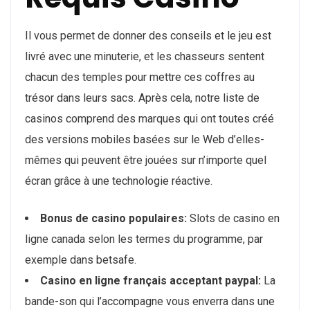
Il vous permet de donner des conseils et le jeu est
livré avec une minuterie, et les chasseurs sentent
chacun des temples pour mettre ces coffres au
trésor dans leurs sacs. Après cela, notre liste de
casinos comprend des marques qui ont toutes créé
des versions mobiles basées sur le Web d’elles-
mêmes qui peuvent être jouées sur n’importe quel
écran grâce à une technologie réactive.
Bonus de casino populaires:
Slots de casino en
ligne canada selon les termes du programme, par
exemple dans betsafe.
Casino en ligne français acceptant paypal:
La
bande-son qui l’accompagne vous enverra dans une