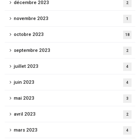
décembre 2023
2
novembre 2023
1
octobre 2023
18
septembre 2023
2
juillet 2023
4
juin 2023
4
mai 2023
3
avril 2023
2
mars 2023
4