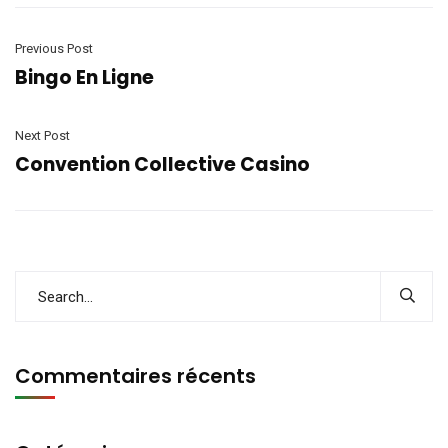
Previous Post
Bingo En Ligne
Next Post
Convention Collective Casino
Commentaires récents