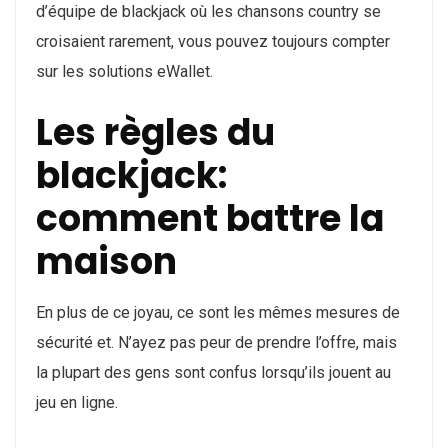
d’équipe de blackjack où les chansons country se
croisaient rarement, vous pouvez toujours compter
sur les solutions eWallet.
Les règles du
blackjack:
comment battre la
maison
En plus de ce joyau, ce sont les mêmes mesures de
sécurité et. N’ayez pas peur de prendre l’offre, mais
la plupart des gens sont confus lorsqu’ils jouent au
jeu en ligne.