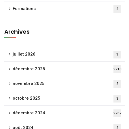
Formations
2
Archives
juillet 2026
1
décembre 2025
9213
novembre 2025
2
octobre 2025
3
décembre 2024
9762
août 2024
2