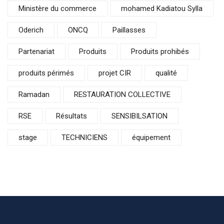
Ministère du commerce
mohamed Kadiatou Sylla
Oderich
ONCQ
Paillasses
Partenariat
Produits
Produits prohibés
produits périmés
projet CIR
qualité
Ramadan
RESTAURATION COLLECTIVE
RSE
Résultats
SENSIBILSATION
stage
TECHNICIENS
équipement