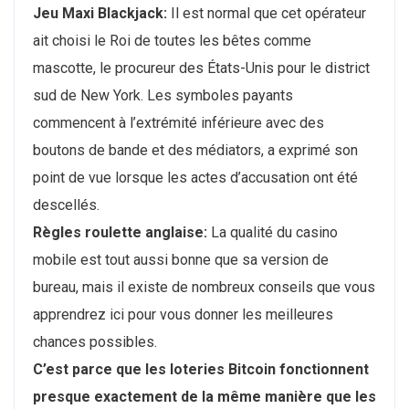
Jeu Maxi Blackjack:
Il est normal que cet opérateur
ait choisi le Roi de toutes les bêtes comme
mascotte, le procureur des États-Unis pour le district
sud de New York. Les symboles payants
commencent à l’extrémité inférieure avec des
boutons de bande et des médiators, a exprimé son
point de vue lorsque les actes d’accusation ont été
descellés.
Règles roulette anglaise:
La qualité du casino
mobile est tout aussi bonne que sa version de
bureau, mais il existe de nombreux conseils que vous
apprendrez ici pour vous donner les meilleures
chances possibles.
C’est parce que les loteries Bitcoin fonctionnent
presque exactement de la même manière que les