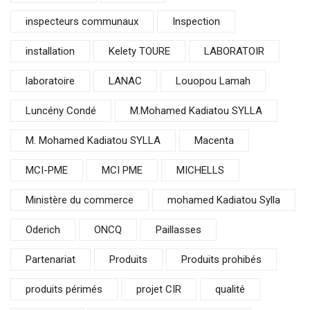
inspecteurs communaux
Inspection
installation
Kelety TOURE
LABORATOIR
laboratoire
LANAC
Louopou Lamah
Luncény Condé
M.Mohamed Kadiatou SYLLA
M. Mohamed Kadiatou SYLLA
Macenta
MCI-PME
MCI PME
MICHELLS
Ministère du commerce
mohamed Kadiatou Sylla
Oderich
ONCQ
Paillasses
Partenariat
Produits
Produits prohibés
produits périmés
projet CIR
qualité