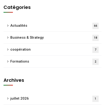
Catégories
Actualités
66
Business & Strategy
18
coopération
7
Formations
2
Archives
juillet 2026
1