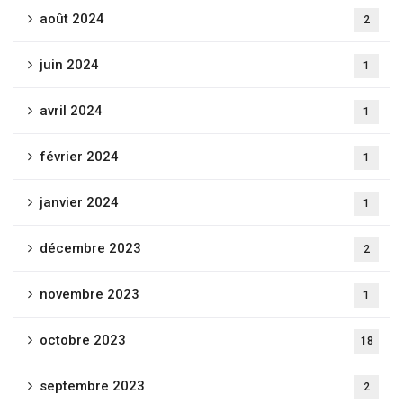
août 2024
2
juin 2024
1
avril 2024
1
février 2024
1
janvier 2024
1
décembre 2023
2
novembre 2023
1
octobre 2023
18
septembre 2023
2