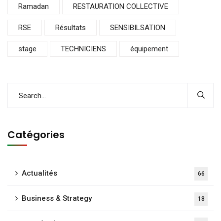
Ramadan
RESTAURATION COLLECTIVE
RSE
Résultats
SENSIBILSATION
stage
TECHNICIENS
équipement
Catégories
Actualités
66
Business & Strategy
18