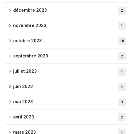
décembre 2023
2
novembre 2023
1
octobre 2023
18
septembre 2023
2
juillet 2023
4
juin 2023
4
mai 2023
3
avril 2023
2
mars 2023
4