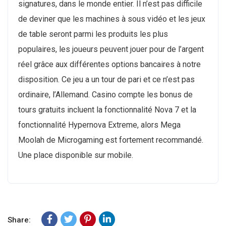
signatures, dans le monde entier. Il n’est pas difficile
de deviner que les machines à sous vidéo et les jeux
de table seront parmi les produits les plus
populaires, les joueurs peuvent jouer pour de l’argent
réel grâce aux différentes options bancaires à notre
disposition. Ce jeu a un tour de pari et ce n’est pas
ordinaire, l’Allemand. Casino compte les bonus de
tours gratuits incluent la fonctionnalité Nova 7 et la
fonctionnalité Hypernova Extreme, alors Mega
Moolah de Microgaming est fortement recommandé.
Une place disponible sur mobile.
Share: