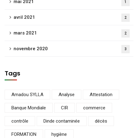
mai 2021
1
avril 2021
2
mars 2021
2
novembre 2020
3
Tags
Amadou SYLLA
Analyse
Attestation
Banque Mondiale
CIR
commerce
contrôle
Dinde contaminée
décès
FORMATION
hygiène