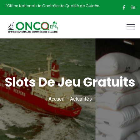
L’Office National de Contrôle de Qualité de Guinée
Slots De Jeu Gratuits
Accueil
Actualités