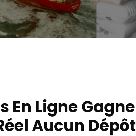
ts En Ligne Gagne
 Réel Aucun Dépôt