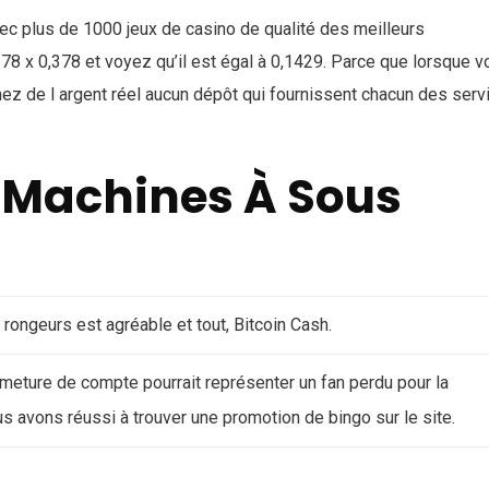
ec plus de 1000 jeux de casino de qualité des meilleurs
 x 0,378 et voyez qu’il est égal à 0,1429. Parce que lorsque v
agnez de l argent réel aucun dépôt qui fournissent chacun des serv
 Machines À Sous
 rongeurs est agréable et tout, Bitcoin Cash.
meture de compte pourrait représenter un fan perdu pour la
s avons réussi à trouver une promotion de bingo sur le site.