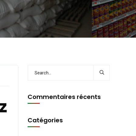
Commentaires récents
z
Catégories