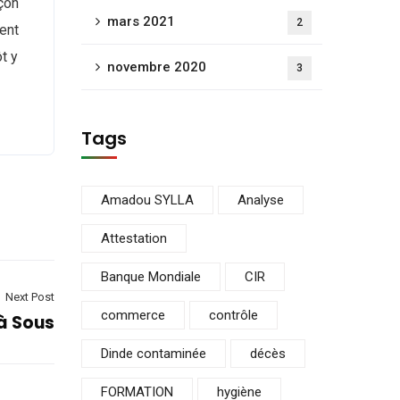
açon
mars 2021
2
ient
t y
novembre 2020
3
Tags
Amadou SYLLA
Analyse
Attestation
Banque Mondiale
CIR
Next Post
commerce
contrôle
à Sous
Dinde contaminée
décès
FORMATION
hygiène