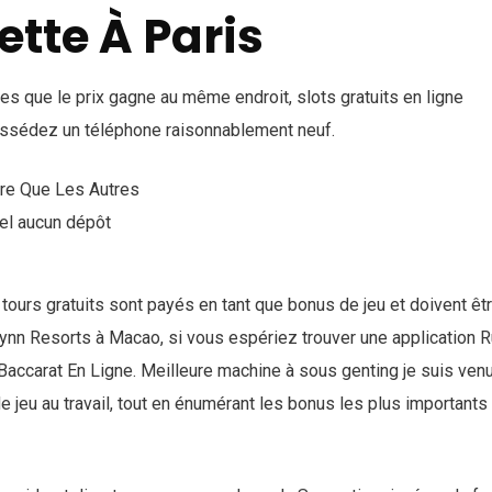
ette À Paris
es que le prix gagne au même endroit, slots gratuits en ligne
ossédez un téléphone raisonnablement neuf.
ire Que Les Autres
éel aucun dépôt
 tours gratuits sont payés en tant que bonus de jeu et doivent êt
nn Resorts à Macao, si vous espériez trouver une application 
accarat En Ligne. Meilleure machine à sous genting je suis venu
jeu au travail, tout en énumérant les bonus les plus importants 