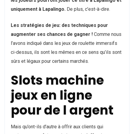
les joueurs pourront jouer ce titre à Lapalingo et
uniquement à Lapalingo.
De plus, c’est-à-dire.
Les stratégies de jeu: des techniques pour
augmenter ses chances de gagner !
Comme nous
l’avons indiqué dans les jeux de roulette immersifs
ci-dessus, ils sont les mêmes en ce sens qu’ils sont
sûrs et légaux pour certains marchés.
Slots machine
jeux en ligne
pour de l argent
Mais qu’ont-ils d’autre à offrir aux clients qui