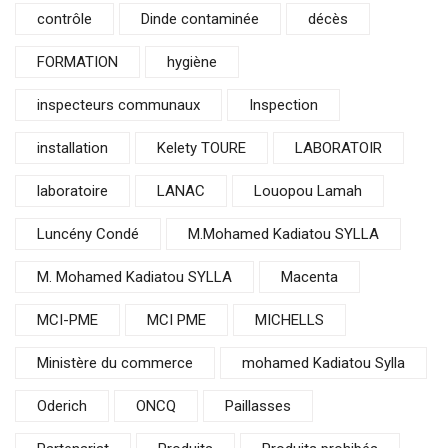
contrôle
Dinde contaminée
décès
FORMATION
hygiène
inspecteurs communaux
Inspection
installation
Kelety TOURE
LABORATOIR
laboratoire
LANAC
Louopou Lamah
Luncény Condé
M.Mohamed Kadiatou SYLLA
M. Mohamed Kadiatou SYLLA
Macenta
MCI-PME
MCI PME
MICHELLS
Ministère du commerce
mohamed Kadiatou Sylla
Oderich
ONCQ
Paillasses