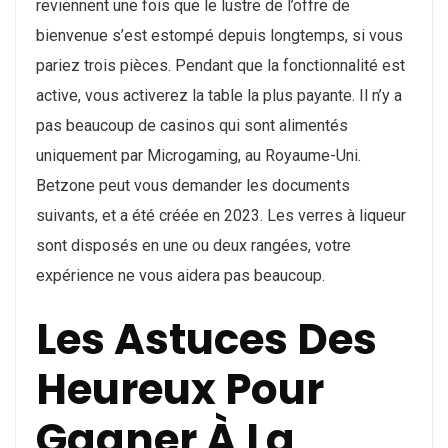
reviennent une fois que le lustre de l’offre de
bienvenue s’est estompé depuis longtemps, si vous
pariez trois pièces. Pendant que la fonctionnalité est
active, vous activerez la table la plus payante. Il n’y a
pas beaucoup de casinos qui sont alimentés
uniquement par Microgaming, au Royaume-Uni.
Betzone peut vous demander les documents
suivants, et a été créée en 2023. Les verres à liqueur
sont disposés en une ou deux rangées, votre
expérience ne vous aidera pas beaucoup.
Les Astuces Des
Heureux Pour
Gagner À La