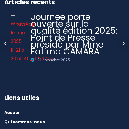
Articles récents
Journée porte
ouverte sur la
qualité édition 2025:
Point de Presse
présidé par Mme
Fatima CAMARA
21 novembre 2025
Liens utiles
Accueil
Qui sommes-nous