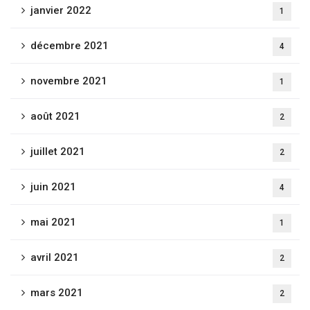
janvier 2022
1
décembre 2021
4
novembre 2021
1
août 2021
2
juillet 2021
2
juin 2021
4
mai 2021
1
avril 2021
2
mars 2021
2