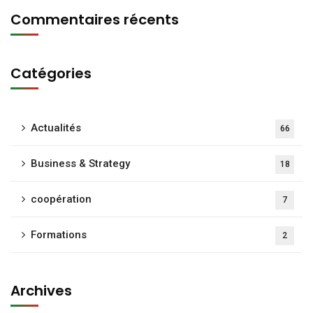
Commentaires récents
Catégories
Actualités
66
Business & Strategy
18
coopération
7
Formations
2
Archives