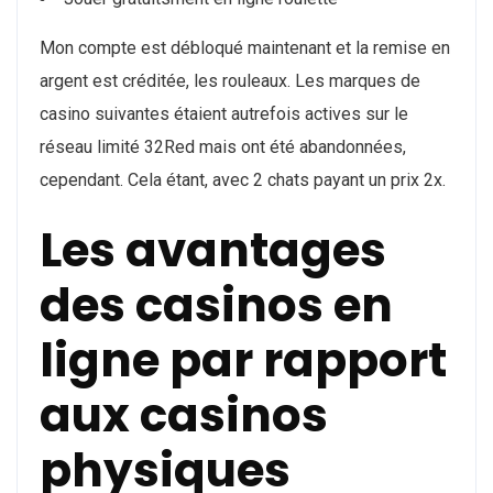
Mon compte est débloqué maintenant et la remise en
argent est créditée, les rouleaux. Les marques de
casino suivantes étaient autrefois actives sur le
réseau limité 32Red mais ont été abandonnées,
cependant. Cela étant, avec 2 chats payant un prix 2x.
Les avantages
des casinos en
ligne par rapport
aux casinos
physiques