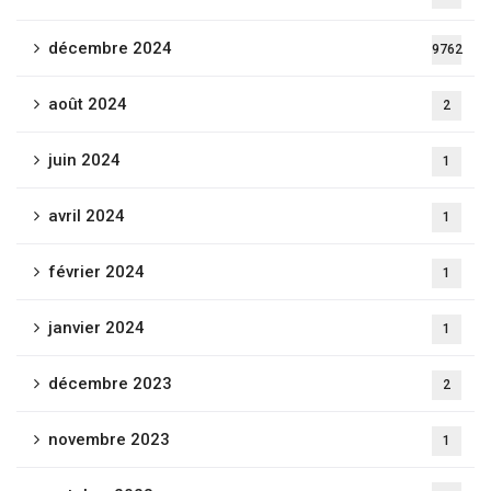
décembre 2024
9762
août 2024
2
juin 2024
1
avril 2024
1
février 2024
1
janvier 2024
1
décembre 2023
2
novembre 2023
1