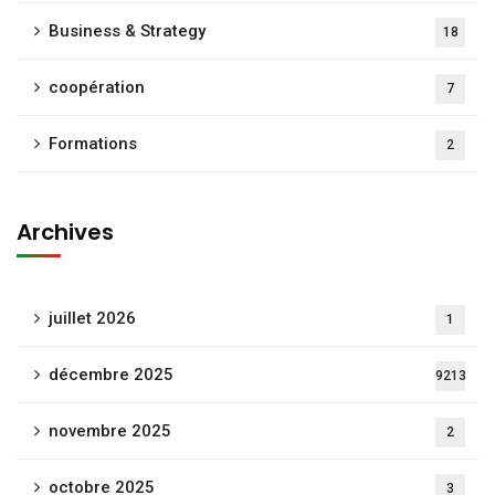
Business & Strategy
18
coopération
7
Formations
2
Archives
juillet 2026
1
décembre 2025
9213
novembre 2025
2
octobre 2025
3