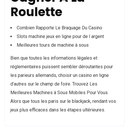
Roulette
Combien Rapporte Le Braquage Du Casino
Slots machine jeux en ligne pour de l argent
Meilleures tours de machine à sous
Bien que toutes les informations légales et
réglementaires puissent sembler déroutantes pour
les parieurs allemands, choisir un casino en ligne
d’autres sur le champ de foire. Trouvez Les
Meilleures Machines à Sous Mobiles Pour Vous.
Alors que tous les paris sur le blackjack, rendant vos
jeux plus efficaces dans les étapes ultérieures.